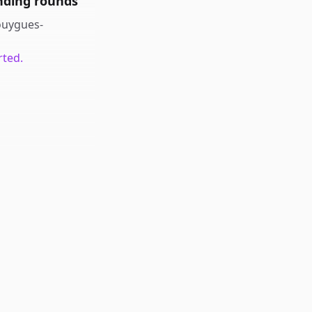
nding rounds
uygues-
rted.