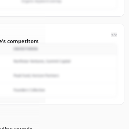
Organic keyword overlap
</>
e
's
competitors
INVESTOREN
ygues
Northstar Ventures, Summit Capital
rted.
Peak Fund, Horizon Partners
Founders Collective
n