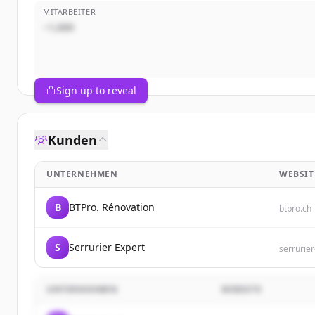
MITARBEITER
~1,000
Sign up to reveal
Kunden
UNTERNEHMEN
WEBSIT
B
BTPro. Rénovation
btpro.ch
S
Serrurier Expert
serrurier
UNTERNEHMEN
WEBSITE