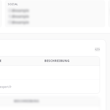
SOZIAL
@example
@example
@example
</>
E
BESCHREIBUNG
expert.fr
BESCHREIBUNG