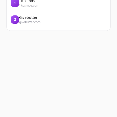
1Kosmos
1
1kosmos.com
Givebutter
G
givebutter.com