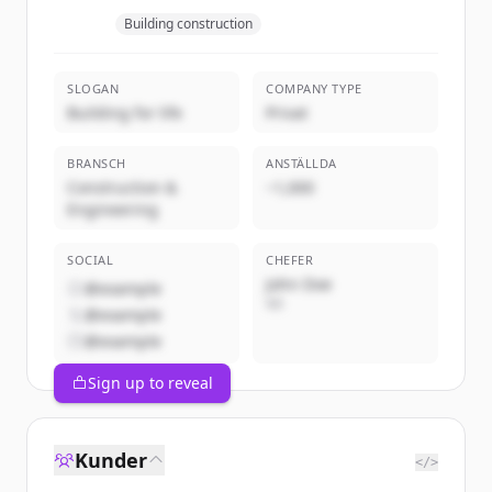
Building construction
SLOGAN
COMPANY TYPE
Building for life
Privat
BRANSCH
ANSTÄLLDA
Construction &
~1,000
Engineering
SOCIAL
CHEFER
John Doe
@example
VD
@example
@example
Sign up to reveal
Kunder
</>