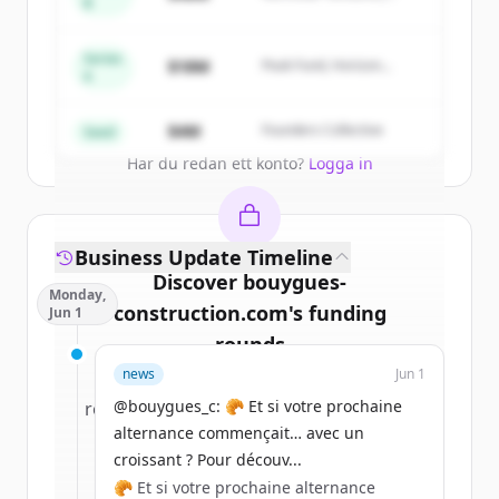
of
Bouygues Bâtiment Ile-de-France
.
B
Summit Capital
New accounts include trial credits to
get started.
Series
$18M
Peak Fund, Horizon
A
Partners
Create Free Account
$4M
Founders Collective
Seed
Har du redan ett konto?
Logga in
Business Update Timeline
Discover
bouygues-
Monday,
construction.com
's
funding
Jun 1
rounds
news
Jun 1
Sign up for free to view all
funding
@bouygues_c: 🥐 Et si votre prochaine
rounds
of
bouygues-construction.com
.
alternance commençait… avec un
New accounts include trial credits to
croissant ? Pour découv...
get started.
🥐 Et si votre prochaine alternance