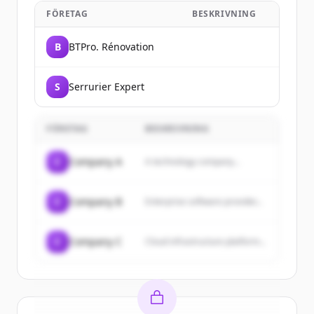
FÖRETAG
BESKRIVNING
B
BTPro. Rénovation
S
Serrurier Expert
FÖRETAG
BESKRIVNING
C
Company A
A technology company...
C
Company B
Enterprise software provider...
C
Company C
Cloud infrastructure platform...