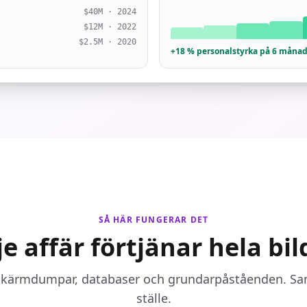
$40M · 2024
$12M · 2022
$2.5M · 2020
+18 % personalstyrka på 6 måna
SÅ HÄR FUNGERAR DET
je affär förtjänar hela bil
 skärmdumpar, databaser och grundarpåståenden. Sam
ställe.