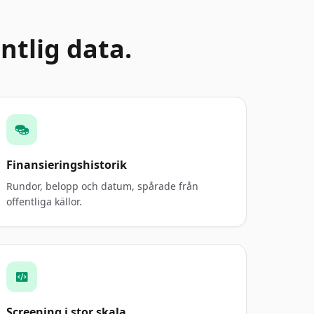
tlig data.
Finansieringshistorik
Rundor, belopp och datum, spårade från
offentliga källor.
Screening i stor skala