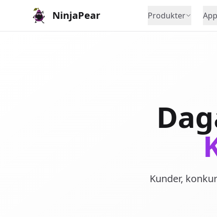
NinjaPear
Produkter
App
Daga
Kunder, konkurr