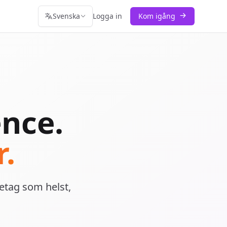
Svenska
Logga in
Kom igång
ence.
.
retag som helst,