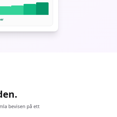
der
den.
la bevisen på ett