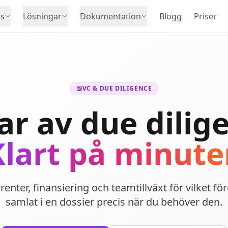
s
Lösningar
Dokumentation
Blogg
Priser
VC & DUE DILIGENCE
r av due dilig
Klart på minuter
enter, finansiering och teamtillväxt för vilket fö
samlat i en dossier precis när du behöver den.