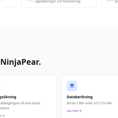
uppdateringar och finansiering
pr
NinjaPear.
gsökning
Databerikning
ubbelgångare till dina bästa
Berika CRM-rader och CSV-filer
betare
Läs mer
r