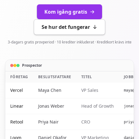
Kom igång gratis
Se hur det fungerar
3-dagars gratis provperiod · 10 krediter inkluderat · Kreditkort krävs inte
Prospector
FÖRETAG
BESLUTSFATTARE
TITEL
JOBBMA
Vercel
Maya Chen
VP Sales
maya@ve
Linear
Jonas Weber
Head of Growth
jonas@l
Retool
Priya Nair
CRO
priya@r
Loom
Daniel Okafor
VP Marketing
daniel@