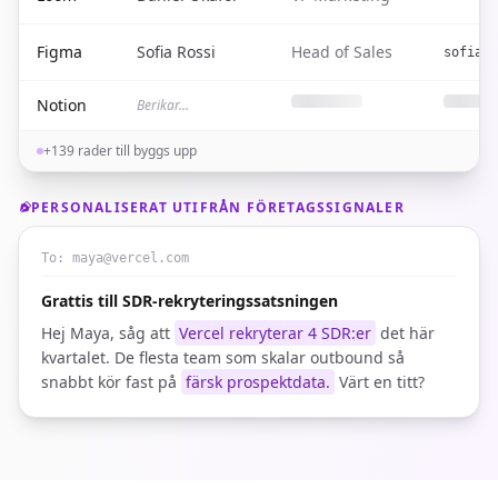
Figma
Sofia Rossi
Head of Sales
sofia@f
Notion
Berikar...
+139 rader till byggs upp
PERSONALISERAT UTIFRÅN FÖRETAGSSIGNALER
To:
maya@vercel.com
Grattis till SDR-rekryteringssatsningen
Hej Maya, såg att
Vercel rekryterar 4 SDR:er
det här
kvartalet. De flesta team som skalar outbound så
snabbt kör fast på
färsk prospektdata.
Värt en titt?