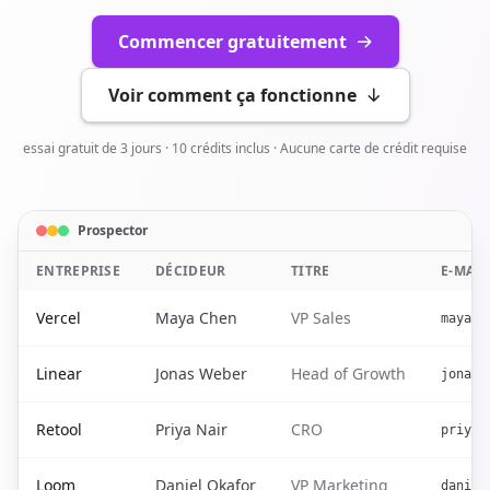
Commencer gratuitement
Voir comment ça fonctionne
essai gratuit de 3 jours · 10 crédits inclus · Aucune carte de crédit requise
Prospector
ENTREPRISE
DÉCIDEUR
TITRE
E-MAI
Vercel
Maya Chen
VP Sales
maya@v
Linear
Jonas Weber
Head of Growth
jonas@
Retool
Priya Nair
CRO
priya@
Loom
Daniel Okafor
VP Marketing
daniel