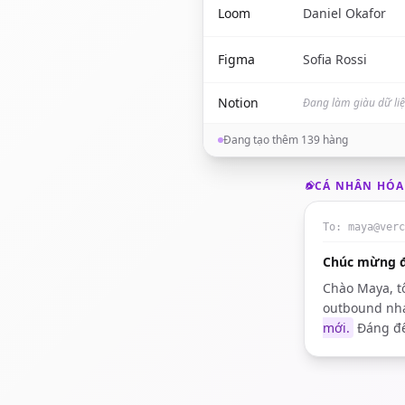
Loom
Daniel Okafor
Figma
Sofia Rossi
Notion
Đang làm giàu dữ liệu
Đang tạo thêm 139 hàng
CÁ NHÂN HÓA
To:
maya@verc
Chúc mừng đ
Chào Maya, t
outbound nha
mới.
Đáng để