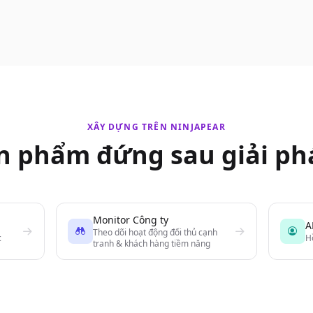
XÂY DỰNG TRÊN NINJAPEAR
n phẩm đứng sau giải ph
Monitor Công ty
A
Theo dõi hoạt động đối thủ cạnh
c
H
tranh & khách hàng tiềm năng