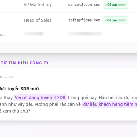
VP Marketing
daniel@loom.com
Đã xác minh
Head of Sales
sofia@figma.com
Đã xác minh
...
 TỪ TÍN HIỆU CÔNG TY
el.com
ợt tuyển SDR mới
ôi thấy
Vercel đang tuyển 4 SDR
trong quý này. Hầu hết các đội m
nh như vậy đều vướng phải rào cản về
dữ liệu khách hàng tiềm 
 xem thử chứ?