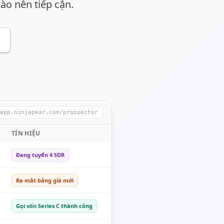
ào nên tiếp cận.
app.ninjapear.com/prospector
TÍN HIỆU
Đang tuyển 4 SDR
Ra mắt bảng giá mới
Gọi vốn Series C thành công