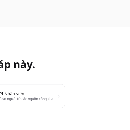
áp này.
PI Nhân viên
ồ sơ người từ các nguồn công khai