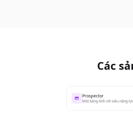
Các sả
Prospector
Một bảng tính với siêu năng lự