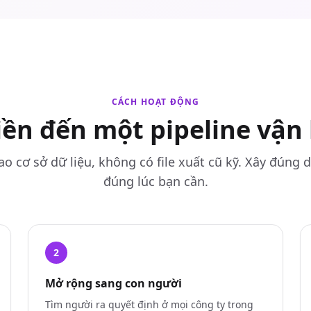
CÁCH HOẠT ĐỘNG
ền đến một pipeline vận
o cơ sở dữ liệu, không có file xuất cũ kỹ. Xây đúng 
đúng lúc bạn cần.
2
Mở rộng sang con người
Tìm người ra quyết định ở mọi công ty trong