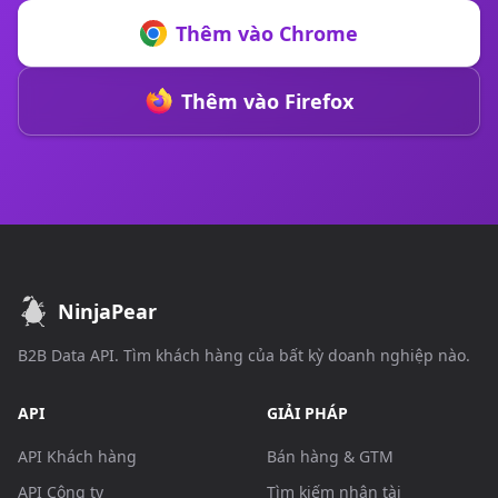
Thêm vào Chrome
Thêm vào Firefox
NinjaPear
B2B Data API. Tìm khách hàng của bất kỳ doanh nghiệp nào.
API
GIẢI PHÁP
API Khách hàng
Bán hàng & GTM
API Công ty
Tìm kiếm nhân tài