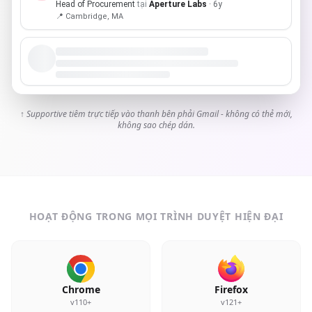
Head of Procurement
tại
Aperture Labs
· 6y
📍 Cambridge, MA
↑ Supportive tiêm trực tiếp vào thanh bên phải Gmail - không có thẻ mới,
không sao chép dán.
HOẠT ĐỘNG TRONG MỌI TRÌNH DUYỆT HIỆN ĐẠI
Chrome
Firefox
v110+
v121+