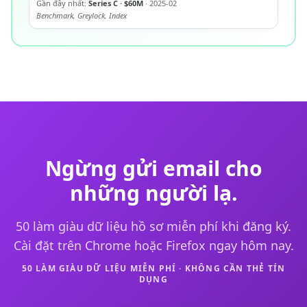
Gần đây nhất:
Series C · $60M
· 2025-02
Benchmark, Greylock, Index
Ngừng gửi email cho
những người lạ.
50 làm giàu dữ liệu hồ sơ miễn phí khi đăng ký.
Cài đặt trên Chrome hoặc Firefox ngay hôm nay.
50 LÀM GIÀU DỮ LIỆU MIỄN PHÍ · KHÔNG CẦN THẺ TÍN
DỤNG