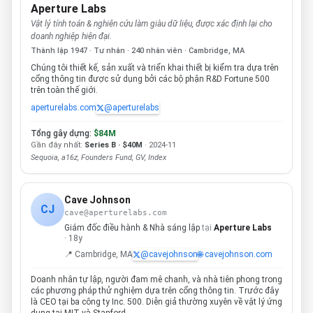
Aperture Labs
Vật lý tính toán & nghiên cứu làm giàu dữ liệu, được xác định lại cho
doanh nghiệp hiện đại.
Thành lập 1947 · Tư nhân · 240 nhân viên · Cambridge, MA
Chúng tôi thiết kế, sản xuất và triển khai thiết bị kiểm tra dựa trên
cổng thông tin được sử dụng bởi các bộ phận R&D Fortune 500
trên toàn thế giới.
aperturelabs.com
@aperturelabs
Tổng gây dựng:
$84M
Gần đây nhất:
Series B · $40M
· 2024-11
Sequoia, a16z, Founders Fund, GV, Index
Cave Johnson
CJ
cave@aperturelabs.com
Giám đốc điều hành & Nhà sáng lập
tại
Aperture Labs
· 18y
📍 Cambridge, MA
@cavejohnson
🌐 cavejohnson.com
Doanh nhân tự lập, người đam mê chanh, và nhà tiên phong trong
các phương pháp thử nghiệm dựa trên cổng thông tin. Trước đây
là CEO tại ba công ty Inc. 500. Diễn giả thường xuyên về vật lý ứng