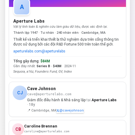
A
Aperture Labs
Vật lý tính toán & nghiên cứu làm giàu dữ liệu, được xác định lại.
Thành lập 1947 · Tư nhân · 240 nhân viên · Cambridge, MA
Thiết kế và triển khai thiết bị thử nghiệm dựa trên cổng thông tin
được sử dụng bởi các đội R&D Fortune 500 trên toàn thế giới.
aperturelabs.com
@aperturelabs
Tổng gây dựng:
$84M
Gần đây nhất:
Series B · $40M
· 2024-11
Sequoia, a16z, Founders Fund, GV, Index
Cave Johnson
CJ
cave@aperturelabs.com
Giám đốc điều hành & Nhà sáng lập
tại
Aperture Labs
· 18y
📍 Cambridge, MA
@cavejohnson
Caroline Brennan
CB
caroline@aperturelabs.com