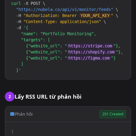
curl
 -X POST \

"
https://nubela.co
/api/v1/monitor/feeds"
 \

  -H 
"Authorization: Bearer 
YOUR_API_KEY
"
 \

  -H 
"Content-Type: application/json"
 \

  -d 
'{

    "name": "Portfolio Monitoring",

    "targets": [

      {"website_url": "
https://stripe.com
"},

      {"website_url": "
https://shopify.com
"},

      {"website_url": "
https://figma.com
"}

    ]

  }'
Lấy RSS URL từ phản hồi
2
Phản hồi
201 Created
{