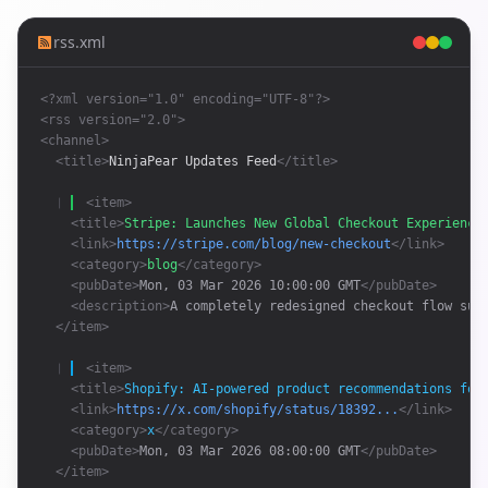
rss.xml
<?xml version="1.0" encoding="UTF-8"?>
<rss version="2.0">
<channel>
<title>
NinjaPear Updates Feed
</title>
❘ 
<item>
<title>
Stripe: Launches New Global Checkout Experience
<link>
https://stripe.com/blog/new-checkout
</link>
<category>
blog
</category>
<pubDate>
Mon, 03 Mar 2026 10:00:00 GMT
</pubDate>
<description>
A completely redesigned checkout flow sup
</item>
❘ 
<item>
<title>
Shopify: AI-powered product recommendations for
<link>
https://x.com/shopify/status/18392...
</link>
<category>
x
</category>
<pubDate>
Mon, 03 Mar 2026 08:00:00 GMT
</pubDate>
</item>