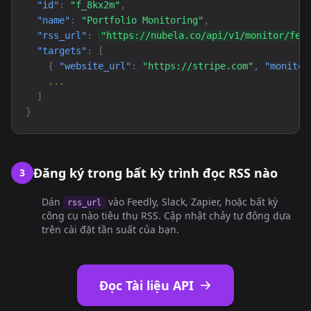
"id"
:
"f_8kx2m"
,
"name"
:
"Portfolio Monitoring"
,
"rss_url"
:
"https://nubela.co/api/v1/monitor/fee
"targets"
: [
{
"website_url"
:
"https://stripe.com"
,
"monitor
...
]
}
Đăng ký trong bất kỳ trình đọc RSS nào
3
Dán
vào Feedly, Slack, Zapier, hoặc bất kỳ
rss_url
công cụ nào tiêu thụ RSS. Cập nhật chảy tự động dựa
trên cài đặt tần suất của bạn.
Đọc Tài liệu API