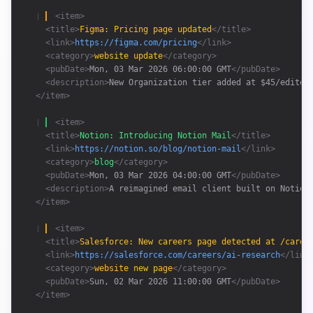
❘ 
<item>
<title>
Figma: Pricing page updated
</title>
<link>
https://figma.com/pricing
</link>
<category>
website update
</category>
<pubDate>
Mon, 03 Mar 2026 06:00:00 GMT
</pubDate>
<description>
New Organization tier added at $45/editor
</item>
❘ 
<item>
<title>
Notion: Introducing Notion Mail
</title>
<link>
https://notion.so/blog/notion-mail
</link>
<category>
blog
</category>
<pubDate>
Mon, 03 Mar 2026 04:00:00 GMT
</pubDate>
<description>
A reimagined email client built on Notion
</item>
❘ 
<item>
<title>
Salesforce: New careers page detected at /caree
<link>
https://salesforce.com/careers/ai-research
</link
<category>
website new page
</category>
<pubDate>
Sun, 02 Mar 2026 11:00:00 GMT
</pubDate>
</item>