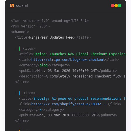
rss.xml
<?xml version="1.0" encoding="UTF-8"?>
<rss version="2.0">
<channel>
<title>
NinjaPear Updates Feed
</title>
❘ 
<item>
<title>
Stripe: Launches New Global Checkout Experience
<link>
https://stripe.com/blog/new-checkout
</link>
<category>
blog
</category>
<pubDate>
Mon, 03 Mar 2026 10:00:00 GMT
</pubDate>
<description>
A completely redesigned checkout flow sup
</item>
❘ 
<item>
<title>
Shopify: AI-powered product recommendations for
<link>
https://x.com/shopify/status/18392...
</link>
<category>
x
</category>
<pubDate>
Mon, 03 Mar 2026 08:00:00 GMT
</pubDate>
</item>