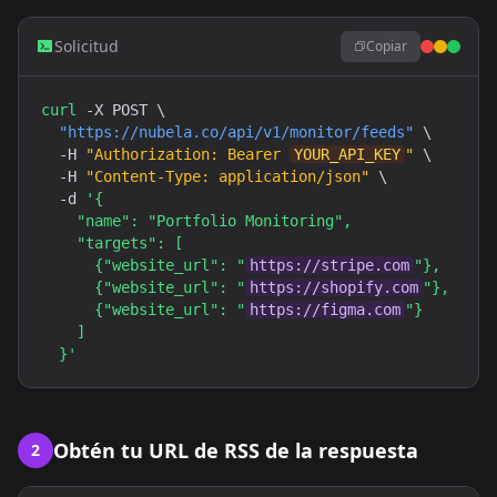
Solicitud
Copiar
curl
 -X POST \

"
https://nubela.co
/api/v1/monitor/feeds"
 \

  -H 
"Authorization: Bearer 
YOUR_API_KEY
"
 \

  -H 
"Content-Type: application/json"
 \

  -d 
'{

    "name": "Portfolio Monitoring",

    "targets": [

      {"website_url": "
https://stripe.com
"},

      {"website_url": "
https://shopify.com
"},

      {"website_url": "
https://figma.com
"}

    ]

  }'
Obtén tu URL de RSS de la respuesta
2