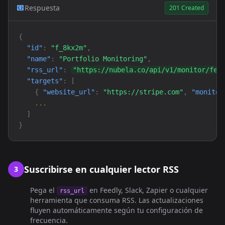
Respuesta
201 Created
{
"id"
:
"f_8kx2m"
,
"name"
:
"Portfolio Monitoring"
,
"rss_url"
:
"https://nubela.co/api/v1/monitor/fee
"targets"
: [
{
"website_url"
:
"https://stripe.com"
,
"monitor
...
]
}
Suscribirse en cualquier lector RSS
3
Pega el
en Feedly, Slack, Zapier o cualquier
rss_url
herramienta que consuma RSS. Las actualizaciones
fluyen automáticamente según tu configuración de
frecuencia.