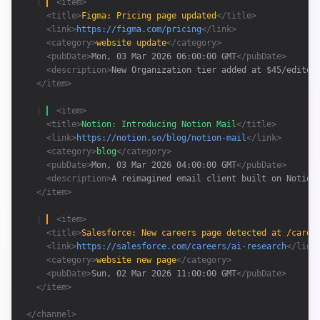
❘ 
<item>
<title>
Figma: Pricing page updated
</title>
<link>
https://figma.com/pricing
</link>
<category>
website update
</category>
<pubDate>
Mon, 03 Mar 2026 06:00:00 GMT
</pubDate>
<description>
New Organization tier added at $45/editor
</item>
❘ 
<item>
<title>
Notion: Introducing Notion Mail
</title>
<link>
https://notion.so/blog/notion-mail
</link>
<category>
blog
</category>
<pubDate>
Mon, 03 Mar 2026 04:00:00 GMT
</pubDate>
<description>
A reimagined email client built on Notion
</item>
❘ 
<item>
<title>
Salesforce: New careers page detected at /caree
<link>
https://salesforce.com/careers/ai-research
</link
<category>
website new page
</category>
<pubDate>
Sun, 02 Mar 2026 11:00:00 GMT
</pubDate>
</item>
</channel>