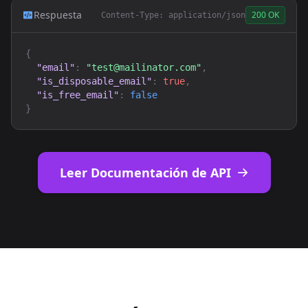
Respuesta
200 OK
Content-Type: application/json
{
"email"
:
"
test@mailinator.com
"
,
"is_disposable_email"
:
true
,
"is_free_email"
:
false
}
Leer Documentación de API