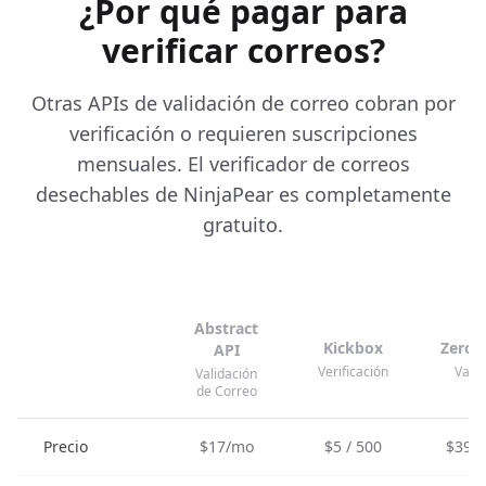
¿Por qué pagar para
verificar correos?
Otras APIs de validación de correo cobran por
verificación o requieren suscripciones
mensuales. El verificador de correos
desechables de NinjaPear es completamente
gratuito.
Abstract
Kickbox
ZeroB
API
Verificación
Valid
Validación
de Correo
Precio
$17/mo
$5 / 500
$39 /