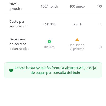
Nivel
100/month
100 único
100/
gratuito
Costo por
~$0.003
~$0.010
~$0
verificación
Detección
de correos
Incluido en
Incluido
Dedi
desechables
el paquete
Ahorra hasta $204/año frente a Abstract API, o deja
de pagar por consulta del todo