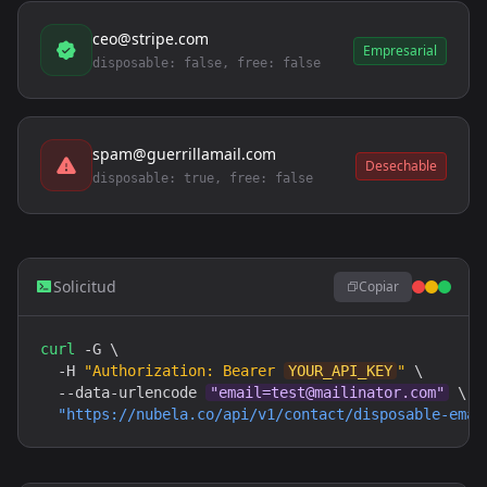
ceo@stripe.com
Empresarial
disposable: false, free: false
spam@guerrillamail.com
Desechable
disposable: true, free: false
Solicitud
Copiar
curl
 -G \

  -H 
"Authorization: Bearer 
YOUR_API_KEY
"
 \

  --data-urlencode 
"
email=test@mailinator.com
"
 \

"
https://nubela.co
/api/v1/contact/disposable-emai