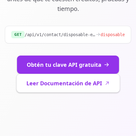
tiempo.
GET
/api/v1/contact/disposable-email?email=
disposable
test@m
Obtén tu clave API gratuita
Leer Documentación de API