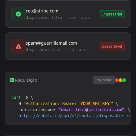
ceo@stripe.com
Empresarial
disposable: false, free: false
spam@guerrillamail.com
Descartável
disposable: true, free: false
Requisição
Copiar
curl
 -G \

  -H 
"Authorization: Bearer 
YOUR_API_KEY
"
 \

  --data-urlencode 
"
email=test@mailinator.com
"
 \

"
https://nubela.co
/api/v1/contact/disposable-emai