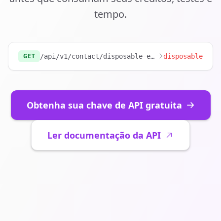
tempo.
GET
/api/v1/contact/disposable-email?email=
disposable
test@m
Obtenha sua chave de API gratuita
Ler documentação da API