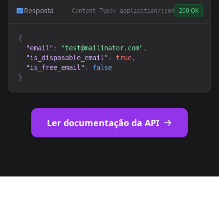
Resposta
200 OK
Content-Type: application/json
{
"email"
:
"
test@mailinator.com
"
,
"is_disposable_email"
:
true
,
"is_free_email"
:
false
}
Ler documentação da API