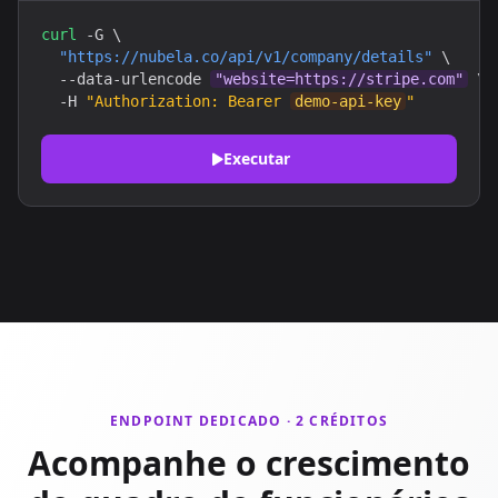
curl
 -G \

"https://nubela.co/api/v1/company/details"
 \

  --data-urlencode 
"website=https://stripe.com"
 \

  -H 
"Authorization: Bearer 
demo-api-key
"
Executar
ENDPOINT DEDICADO · 2 CRÉDITOS
Acompanhe o crescimento