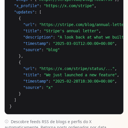
"x_profile"
: 
"https://x.com/stripe"
,

"updates"
: [

    {

"url"
: 
"https://stripe.com/blog/annual-letter
"title"
: 
"Stripe's annual letter"
,

"description"
: 
"A look back at what we built.
"timestamp"
: 
"2025-03-01T12:00:00+00:00"
,

"source"
: 
"blog"
    },

    {

"url"
: 
"https://x.com/stripe/status/..."
,

"title"
: 
"We just launched a new feature"
,

"timestamp"
: 
"2025-02-28T18:30:00+00:00"
,

"source"
: 
"x"
    }

  ]

}
Descobre feeds RSS de blogs e perfis do X
automaticamente. Retorna posts ordenados por data.