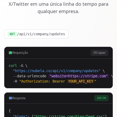
X/Twitter em uma única linha do tempo para
qualquer empresa.
/api/v1/company/updates
GET
Requisição
Copiar
curl
 -G \

"
https://nubela.co
/api/v1/company/updates"
 \

  --data-urlencode 
"website=https://stripe.com"
 \

  -H 
"Authorization: Bearer 
YOUR_API_KEY
"
Resposta
200 OK
{

"blogs"
: [
"https://stripe.com/blog/feed.rss"
],
