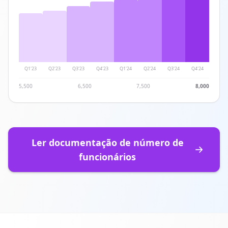
Q1'23
Q2'23
Q3'23
Q4'23
Q1'24
Q2'24
Q3'24
Q4'24
5,500
6,500
7,500
8,000
Ler documentação de número de
funcionários