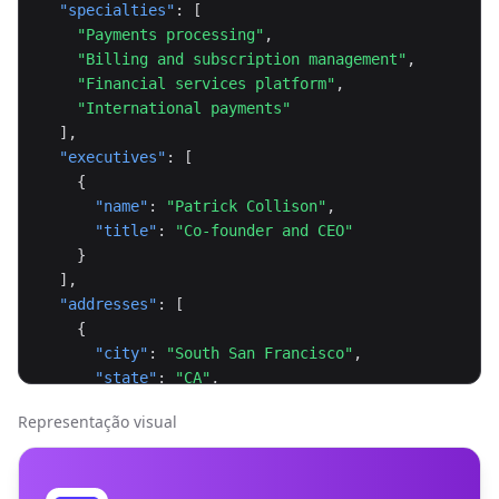
"specialties"
: [

"Payments processing"
,

"Billing and subscription management"
,

"Financial services platform"
,

"International payments"
  ],

"executives"
: [

    {

"name"
: 
"Patrick Collison"
,

"title"
: 
"Co-founder and CEO"
    }

  ],

"addresses"
: [

    {

"city"
: 
"South San Francisco"
,

"state"
: 
"CA"
,

"country"
: 
"United States"
Representação visual
    }

  ],

"twitter_url"
: 
"https://x.com/stripe"
,
