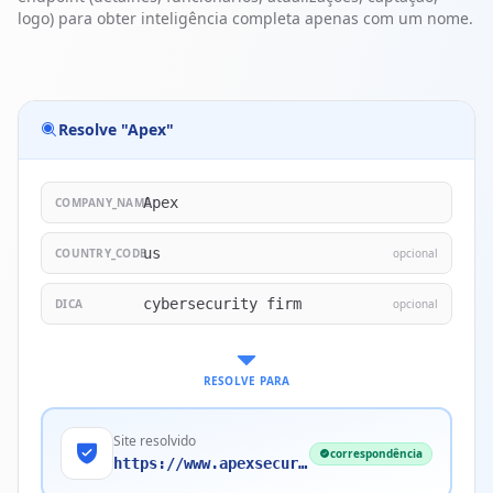
logo) para obter inteligência completa apenas com um nome.
Resolve "Apex"
Apex
COMPANY_NAME
us
COUNTRY_CODE
opcional
cybersecurity firm
DICA
opcional
RESOLVE PARA
Site resolvido
correspondência
https://www.apexsecurity.com