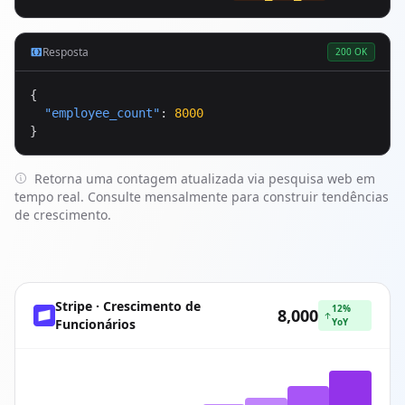
Resposta
200 OK
{

"employee_count"
: 
8000
}
Retorna uma contagem atualizada via pesquisa web em
tempo real. Consulte mensalmente para construir tendências
de crescimento.
Stripe · Crescimento de
12%
8,000
Funcionários
YoY