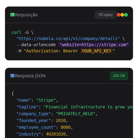
Requisição
Copiar
curl
 -G \

"
https://nubela.co
/api/v1/company/details"
 \

  --data-urlencode 
"website=https://stripe.com"
 \

  -H 
"Authorization: Bearer 
YOUR_API_KEY
"
Resposta JSON
200 OK
{

"name"
: 
"Stripe"
,

"tagline"
: 
"Financial infrastructure to grow your
"company_type"
: 
"PRIVATELY_HELD"
,

"founded_year"
: 
2010
,

"employee_count"
: 
8000
,

"industry"
: 
40201020
,
