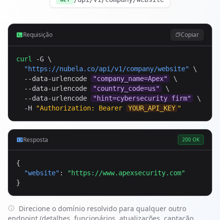
Requisição
Copiar
curl
 -G \

"
https://nubela.co
/api/v1/company/website"
 \

  --data-urlencode 
"company_name=Apex"
 \

  --data-urlencode 
"country_code=us"
 \

  --data-urlencode 
"hint=cybersecurity firm"
 \

  -H 
"Authorization: Bearer 
YOUR_API_KEY
"
Resposta
200 OK
{

"website"
: 
"https://www.apexsecurity.com"
}
Direcione o domínio resolvido para qualquer outro
endpoint (detalhes, funcionários, atualizações, captação,