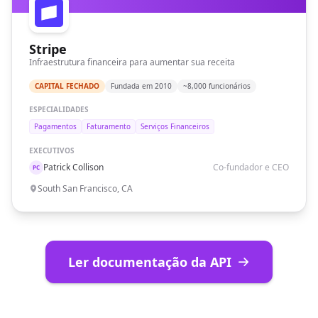
"facebook_url"
: 
"https://facebook.com/StripeHQ"
,

"public_listing"
: 
null
}
Stripe
Infraestrutura financeira para aumentar sua receita
CAPITAL FECHADO
Fundada em 2010
~8,000 funcionários
ESPECIALIDADES
Pagamentos
Faturamento
Serviços Financeiros
EXECUTIVOS
Patrick Collison
Co-fundador e CEO
PC
South San Francisco, CA
Ler documentação da API