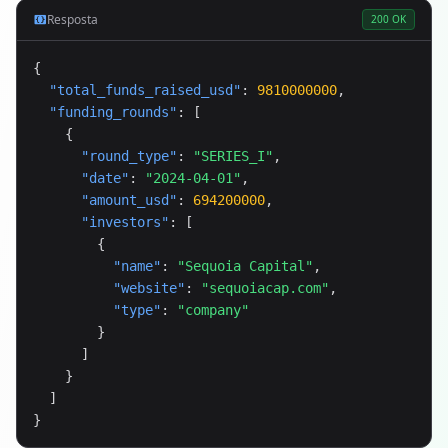
Resposta
200 OK
{

"total_funds_raised_usd"
: 
9810000000
,

"funding_rounds"
: [

    {

"round_type"
: 
"SERIES_I"
,

"date"
: 
"2024-04-01"
,

"amount_usd"
: 
694200000
,

"investors"
: [

        {

"name"
: 
"Sequoia Capital"
,

"website"
: 
"sequoiacap.com"
,

"type"
: 
"company"
        }

      ]

    }

  ]

}