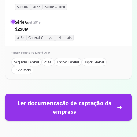
Sequoia
a16z
Baillie Gifford
Série G
Set 2019
$250M
a16z
General Catalyst
+4 a mais
INVESTIDORES NOTÁVEIS
Sequoia Capital
a16z
Thrive Capital
Tiger Global
+12 a mais
Ler documentação de captação da
empresa