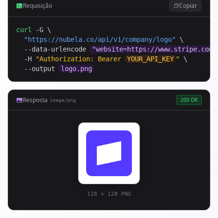
Requisição
Copiar
curl
 -G \

"
https://nubela.co
/api/v1/company/logo"
 \

  --data-urlencode 
"website=https://www.stripe.com"
  -H 
"Authorization: Bearer 
YOUR_API_KEY
"
 \

  --output 
logo.png
Resposta
200 OK
image/png
128 × 128 PNG