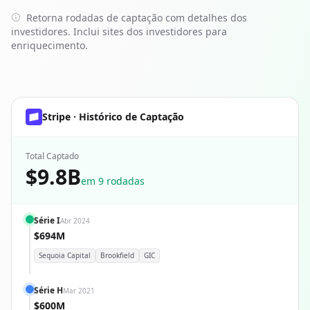
Retorna rodadas de captação com detalhes dos
investidores. Inclui sites dos investidores para
enriquecimento.
Stripe · Histórico de Captação
Total Captado
$9.8B
em 9 rodadas
Série I
Abr 2024
$694M
Sequoia Capital
Brookfield
GIC
Série H
Mar 2021
$600M