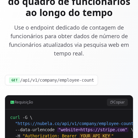
do quadro de funcionários
ao longo do tempo
Use o endpoint dedicado de contagem de
funcionários para obter dados de número de
funcionários atualizados via pesquisa web em
tempo real.
/api/v1/company/employee-count
GET
Requisição
Copiar
curl
 -G \

"
https://nubela.co
/api/v1/company/employee-count"
 
  --data-urlencode 
"website=https://stripe.com"
 \

  -H 
"Authorization: Bearer 
YOUR_API_KEY
"