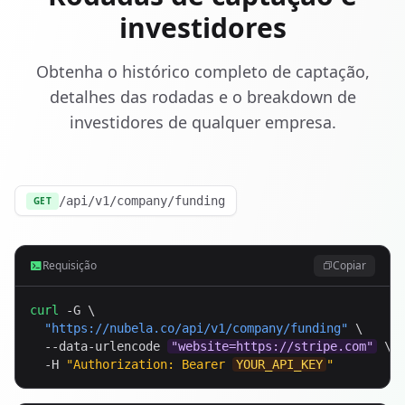
investidores
Obtenha o histórico completo de captação,
detalhes das rodadas e o breakdown de
investidores de qualquer empresa.
/api/v1/company/funding
GET
Requisição
Copiar
curl
 -G \

"
https://nubela.co
/api/v1/company/funding"
 \

  --data-urlencode 
"website=https://stripe.com"
 \

  -H 
"Authorization: Bearer 
YOUR_API_KEY
"