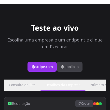
Teste ao vivo
Escolha uma empresa e um endpoint e clique
em Executar
stripe.com
apollo.io
Consulta de Site
Detalhes da Empresa
Número de 
Requisição
Copiar