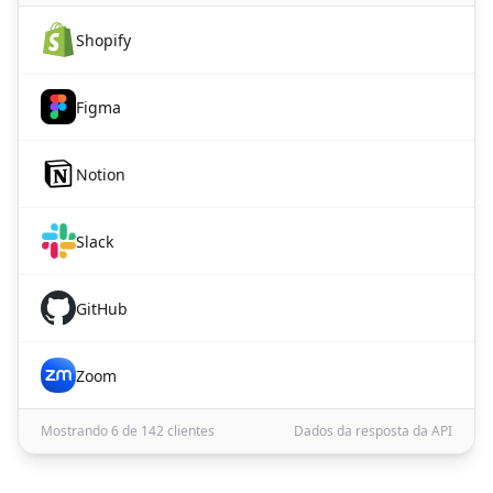
Shopify
Figma
Notion
Slack
GitHub
Zoom
Mostrando 6 de 142 clientes
Dados da resposta da API