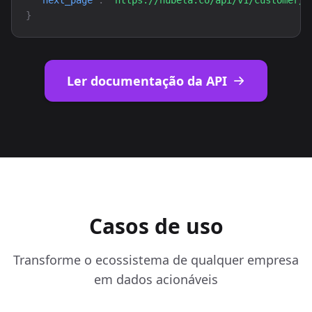
"next_page"
:
"https://nubela.co/api/v1/customer/l
}
Ler documentação da API
Casos de uso
Transforme o ecossistema de qualquer empresa
em dados acionáveis