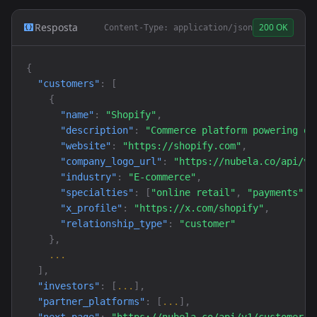
Resposta
200 OK
Content-Type: application/json
{
"customers"
: [
{
"name"
:
"Shopify"
,
"description"
:
"Commerce platform powering on
"website"
:
"https://shopify.com"
,
"company_logo_url"
:
"https://nubela.co/api/v1
"industry"
:
"E-commerce"
,
"specialties"
:
[
"online retail"
,
"payments"
],
"x_profile"
:
"https://x.com/shopify"
,
"relationship_type"
:
"customer"
},
...
],
"investors"
: [
...
],
"partner_platforms"
: [
...
],