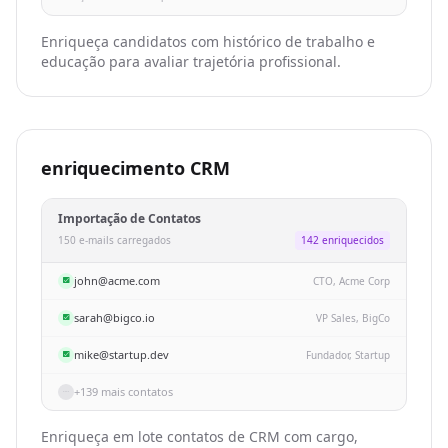
Enriqueça candidatos com histórico de trabalho e
educação para avaliar trajetória profissional.
enriquecimento CRM
Importação de Contatos
150 e-mails carregados
142 enriquecidos
john@acme.com
CTO, Acme Corp
sarah@bigco.io
VP Sales, BigCo
mike@startup.dev
Fundador, Startup
+139 mais contatos
Enriqueça em lote contatos de CRM com cargo,