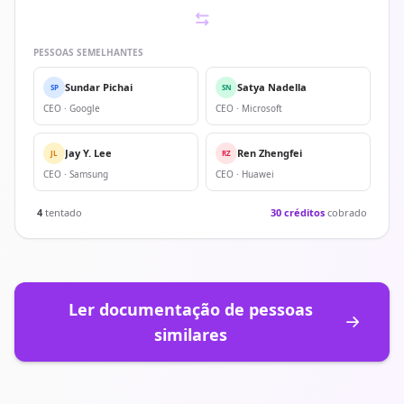
PESSOAS SEMELHANTES
Sundar Pichai
Satya Nadella
SP
SN
CEO · Google
CEO · Microsoft
Jay Y. Lee
Ren Zhengfei
JL
RZ
CEO · Samsung
CEO · Huawei
4
tentado
30 créditos
cobrado
Ler documentação de pessoas
similares