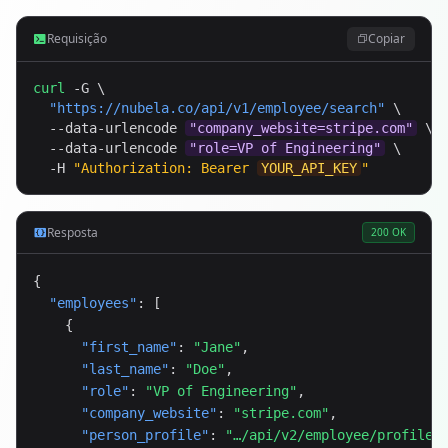
Requisição
Copiar
curl
 -G \

"
https://nubela.co
/api/v1/employee/search"
 \

  --data-urlencode 
"company_website=stripe.com"
 \

  --data-urlencode 
"role=VP of Engineering"
 \

  -H 
"Authorization: Bearer 
YOUR_API_KEY
"
Resposta
200 OK
{

"employees"
: [

    {

"first_name"
: 
"Jane"
,

"last_name"
: 
"Doe"
,

"role"
: 
"VP of Engineering"
,

"company_website"
: 
"stripe.com"
,

"person_profile"
: 
"…/api/v2/employee/profile?