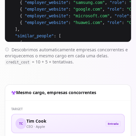
    { 
"employer_website"
: 
"samsung.com"
, 
"role"
: 
"C
    { 
"employer_website"
: 
"google.com"
, 
"role"
: 
"CE
    { 
"employer_website"
: 
"microsoft.com"
, 
"role"
: 
    { 
"employer_website"
: 
"huawei.com"
, 
"role"
: 
"CE
  ],

"similar_people"
: [

    {

Descobrimos automaticamente empresas concorrentes e
"full_name"
: 
"Sundar Pichai"
,

enriquecemos o mesmo cargo em cada uma delas.
"work_experience"
: [

= 10 + 5 × tentativas.
credit_cost
        {

"role"
: 
"CEO"
,

"company_name"
: 
"Google"
,

"company_website"
: 
"google.com"
        }

Mesmo cargo, empresas concorrentes
      ]

    }

  ],

TARGET
"credit_cost"
: 
30
Tim Cook
}
TC
Entrada
CEO · Apple