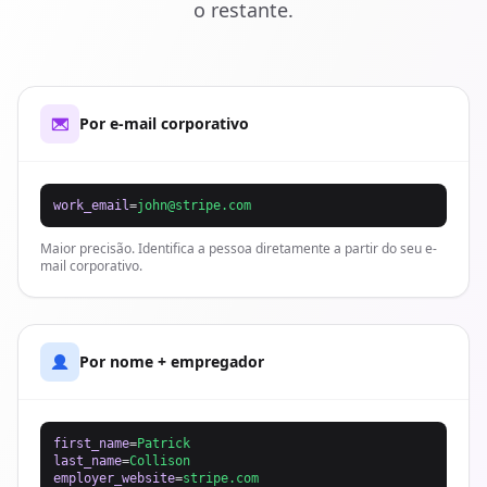
o restante.
Por e-mail corporativo
work_email
=
john@stripe.com
Maior precisão. Identifica a pessoa diretamente a partir do seu e-
mail corporativo.
Por nome + empregador
first_name
=
Patrick
last_name
=
Collison
employer_website
=
stripe.com