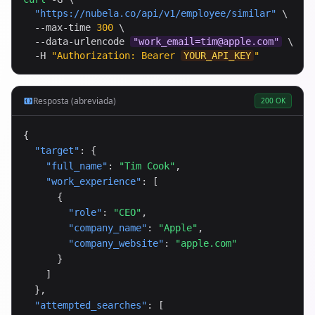
"
https://nubela.co
/api/v1/employee/similar"
 \

  --max-time 
300
 \

  --data-urlencode 
"
work_email=tim@apple.com
"
 \

  -H 
"Authorization: Bearer 
YOUR_API_KEY
"
Resposta (abreviada)
200 OK
{

"target"
: {

"full_name"
: 
"Tim Cook"
,

"work_experience"
: [

      {

"role"
: 
"CEO"
,

"company_name"
: 
"Apple"
,

"company_website"
: 
"apple.com"
      }

    ]

  },

"attempted_searches"
: [
