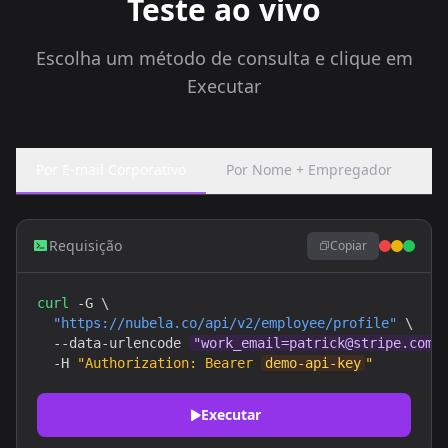
Teste ao vivo
Escolha um método de consulta e clique em
Executar
Por E-mail Corporativo
Por Nome + Empregador
Po
Requisição
Copiar
curl
 -G \

"https://nubela.co/api/v2/employee/profile"
 \

  --data-urlencode 
"work_email=patrick@stripe.com"
  -H 
"Authorization: Bearer 
demo-api-key
"
Executar