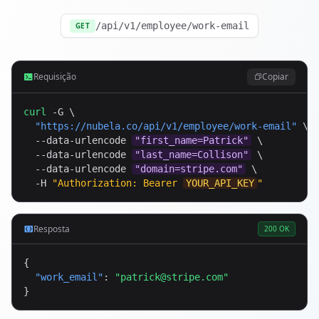
/api/v1/employee/work-email
GET
Requisição
Copiar
curl
 -G \

"
https://nubela.co
/api/v1/employee/work-email"
 \

  --data-urlencode 
"first_name=Patrick"
 \

  --data-urlencode 
"last_name=Collison"
 \

  --data-urlencode 
"domain=stripe.com"
 \

  -H 
"Authorization: Bearer 
YOUR_API_KEY
"
Resposta
200 OK
{

"work_email"
: 
"
patrick@stripe.com
"
}