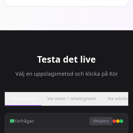
Testa det live
Välj en uppslagsmetod och klicka på Kör
Via jobbmail
Via namn + arbetsgivare
Via arbetsgiv
Förfrågan
Kopiera