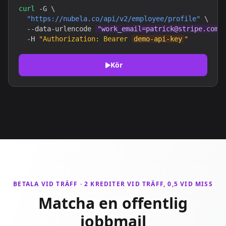
curl
 -G \

"https://nubela.co/api/v2/employee/profile"
 \

  --data-urlencode 
"work_email=patrick@stripe.com"
  -H 
"Authorization: Bearer 
demo-api-key
"
Kör
BETALA VID TRÄFF · 2 KREDITER VID TRÄFF, 0,5 VID MISS
Matcha en offentlig
jobbmail