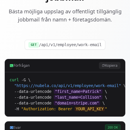
Bästa möjliga uppslag av offentligt tillgänglig
jobbmail från namn + företagsdomän.
/api/v1/employee/work-email
GET
Förfrågan
Kopiera
curl
 -G \

"
https://nubela.co
/api/v1/employee/work-email"
 \

  --data-urlencode 
"first_name=Patrick"
 \

  --data-urlencode 
"last_name=Collison"
 \

  --data-urlencode 
"domain=stripe.com"
 \

  -H 
"Authorization: Bearer 
YOUR_API_KEY
"
Svar
200 OK