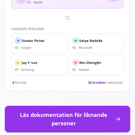
VD · Apple
LIKNANDE PERSONER
Sundar Pichai
Satya Nadella
SP
SN
VD · Google
VD · Microsoft
Jay Y. Lee
Ren Zhengfei
JL
RZ
VD · Samsung
VD · Huawei
4
försökt
30 krediter
debiterad
Läs dokumentation för liknande
personer