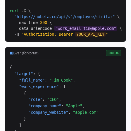
curl
 -G \

"
https://nubela.co
/api/v1/employee/similar"
 \

  --max-time 
300
 \

  --data-urlencode 
"
work_email=tim@apple.com
"
 \

  -H 
"Authorization: Bearer 
YOUR_API_KEY
"
Svar (förkortat)
200 OK
{

"target"
: {

"full_name"
: 
"Tim Cook"
,

"work_experience"
: [

      {

"role"
: 
"CEO"
,

"company_name"
: 
"Apple"
,

"company_website"
: 
"apple.com"
      }

    ]
