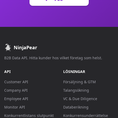
NinjaPear
B2B Data API. Hitta kunder hos vilket företag som helst.
API
LÖSNINGAR
Customer API
Försäljning & GTM
Company API
Talangsökning
Employee API
VC & Due Diligence
Monitor API
Databerikning
Konkurrentlistans slutpunkt
Konkurrensunderrättelse