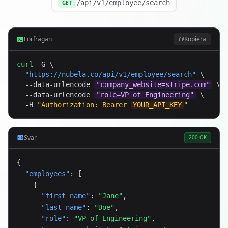
/api/v1/employee/search
GET
Förfrågan
Kopiera
curl
 -G \

"
https://nubela.co
/api/v1/employee/search"
 \

  --data-urlencode 
"company_website=stripe.com"
 \

  --data-urlencode 
"role=VP of Engineering"
 \

  -H 
"Authorization: Bearer 
YOUR_API_KEY
"
Svar
200 OK
{

"employees"
: [

    {

"first_name"
: 
"Jane"
,

"last_name"
: 
"Doe"
,

"role"
: 
"VP of Engineering"
,
