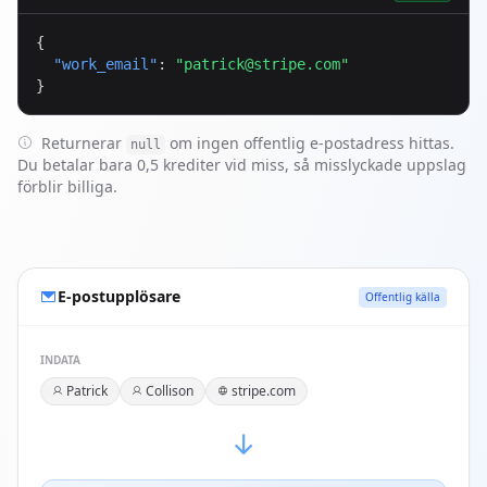
{

"work_email"
: 
"
patrick@stripe.com
"
}
Returnerar
om ingen offentlig e-postadress hittas.
null
Du betalar bara 0,5 krediter vid miss, så misslyckade uppslag
förblir billiga.
E-postupplösare
Offentlig källa
INDATA
Patrick
Collison
stripe.com