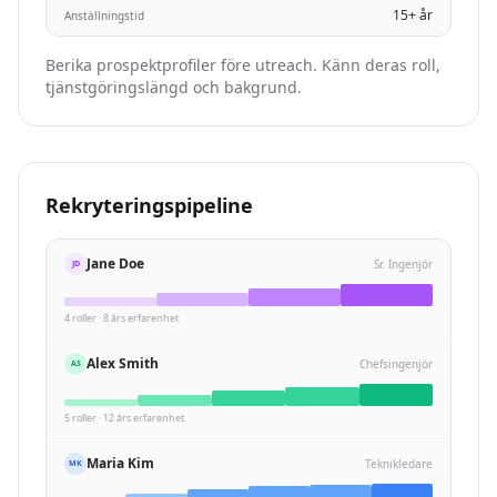
15+ år
Anställningstid
Berika prospektprofiler före utreach. Känn deras roll,
tjänstgöringslängd och bakgrund.
Rekryteringspipeline
Jane Doe
Sr. Ingenjör
JD
4 roller · 8 års erfarenhet
Alex Smith
Chefsingenjör
AS
5 roller · 12 års erfarenhet
Maria Kim
Teknikledare
MK