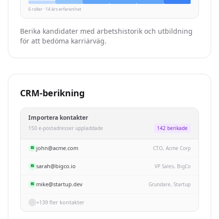
6 roller · 14 års erfarenhet
Berika kandidater med arbetshistorik och utbildning
för att bedöma karriärväg.
CRM-berikning
Importera kontakter
150 e-postadresser uppladdade
142 berikade
john@acme.com
CTO, Acme Corp
sarah@bigco.io
VP Sales, BigCo
mike@startup.dev
Grundare, Startup
+139 fler kontakter