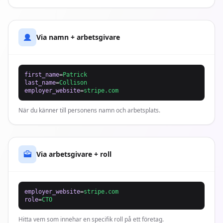
Via namn + arbetsgivare
first_name
=
Patrick
last_name
=
Collison
employer_website
=
stripe.com
När du känner till personens namn och arbetsplats.
Via arbetsgivare + roll
employer_website
=
stripe.com
role
=
CTO
Hitta vem som innehar en specifik roll på ett företag.