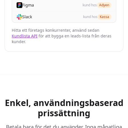
Figma
}
,

kund hos
Adyen
{
Slack
kund hos
Kassa
"company_details_url"
: 
"https://nubela.co/api
"competition_reason"
: 
"organic_keyword_overla
Hitta ett företags konkurrenter, använd sedan
"website"
: 
"https://evaboot.com"
Kundlista API
för att bygga en leads-lista från deras
}
kunder.
]
,

"website"
: 
"https://nubela.co"
}
Enkel, användningsbaserad
prissättning
Betala bara för det du använder. Inga månatliga