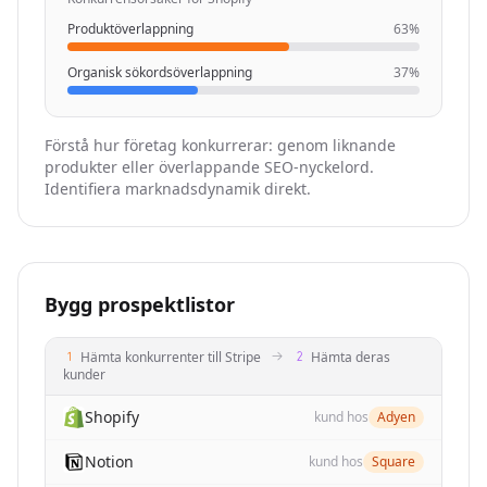
"website"
: 
"https://enrichmentapi.io"
}
,

Produktöverlappning
63%
{
Organisk sökordsöverlappning
37%
"company_details_url"
: 
"https://nubela.co/api
"competition_reason"
: 
"organic_keyword_overla
"website"
: 
"https://fullenrich.com"
Förstå hur företag konkurrerar: genom liknande
}
,

produkter eller överlappande SEO-nyckelord.
{
Identifiera marknadsdynamik direkt.
"company_details_url"
: 
"https://nubela.co/api
"competition_reason"
: 
"organic_keyword_overla
"website"
: 
"https://kaspr.io"
}
,

{
Bygg prospektlistor
"company_details_url"
: 
"https://nubela.co/api
"competition_reason"
: 
"organic_keyword_overla
Hämta konkurrenter till Stripe
Hämta deras
"website"
: 
"https://useartemis.co"
kunder
}
,

{
Shopify
kund hos
Adyen
"company_details_url"
: 
"https://nubela.co/api
"competition_reason"
: 
"organic_keyword_overla
Notion
kund hos
Square
"website"
: 
"https://scrupp.com"