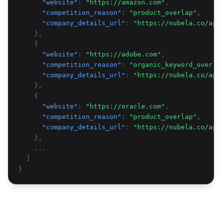
"website"
:
"https://amazon.com"
,
"competition_reason"
:
"product_overlap"
,
"company_details_url"
:
"https://nubela.co/api
},
{
"website"
:
"https://adobe.com"
,
"competition_reason"
:
"organic_keyword_overla
"company_details_url"
:
"https://nubela.co/api
},
{
"website"
:
"https://oracle.com"
,
"competition_reason"
:
"product_overlap"
,
"company_details_url"
:
"https://nubela.co/api
},
...
]
}