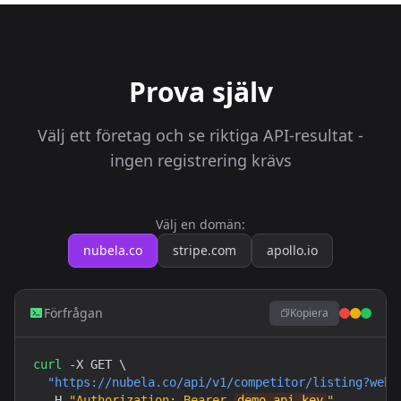
Prova själv
Välj ett företag och se riktiga API-resultat -
ingen registrering krävs
Välj en domän:
nubela.co
stripe.com
apollo.io
Förfrågan
Kopiera
curl
 -X GET \

"https://nubela.co/api/v1/competitor/listing?webs
  -H 
"Authorization: Bearer 
demo-api-key
"