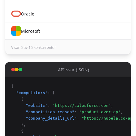
Oracle
Microsoft
Visar 5 av 15 konkurrenter
API-svar (JSON)
{
"competitors"
: [
{
"website"
:
"https://salesforce.com"
,
"competition_reason"
:
"product_overlap"
,
"company_details_url"
:
"https://nubela.co/api
},
{