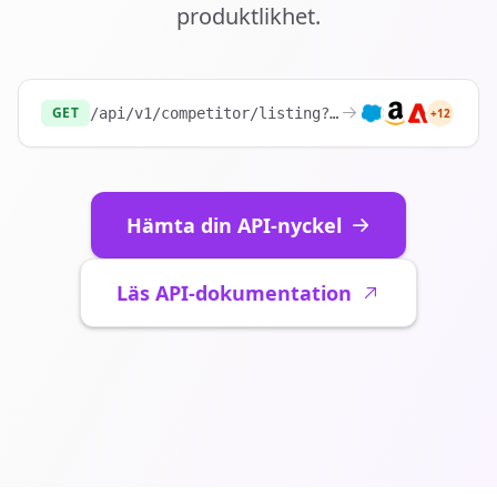
produktlikhet.
GET
/api/v1/competitor/listing?website=
https://sh
+12
Hämta din API-nyckel
Läs API-dokumentation