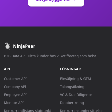
NinjaPear
B2B Data API. Hitta kunder hos vilket företag som helst.
API
LÖSNINGAR
Customer API
Försäljning & GTM
Company API
Talangsökning
Employee API
VC & Due Diligence
Monitor API
Databerikning
Konkurrentlistans slutpunkt
Konkurrensunderrättelse