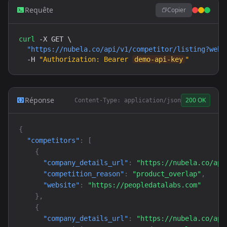
Requête
Copier
curl
 -X GET \

"https://nubela.co/api/v1/competitor/listing?webs
  -H 
"Authorization: Bearer 
demo-api-key
"
Réponse
200 OK
Content-Type: application/json
{
"competitors"
: 
[
{
"company_details_url"
: 
"https://nubela.co/api
"competition_reason"
: 
"product_overlap"
,

"website"
: 
"https://peopledatalabs.com"
}
,

{
"company_details_url"
: 
"https://nubela.co/api