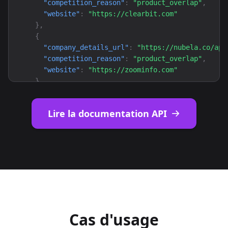
"competition_reason"
: 
"product_overlap"
,

"website"
: 
"https://clearbit.com"
}
,

{
"company_details_url"
: 
"https://nubela.co/api
"competition_reason"
: 
"product_overlap"
,

"website"
: 
"https://zoominfo.com"
}
,

{
"company_details_url"
: 
"https://nubela.co/api
Lire la documentation API
"competition_reason"
: 
"product_overlap"
,

"website"
: 
"https://coresignal.com"
}
,

{
"company_details_url"
: 
"https://nubela.co/api
"competition_reason"
: 
"product_overlap"
,

"website"
: 
"https://lusha.com"
}
,

{
Cas d'usage
"company_details_url"
: 
"https://nubela.co/api
"competition_reason"
: 
"product_overlap"
,
