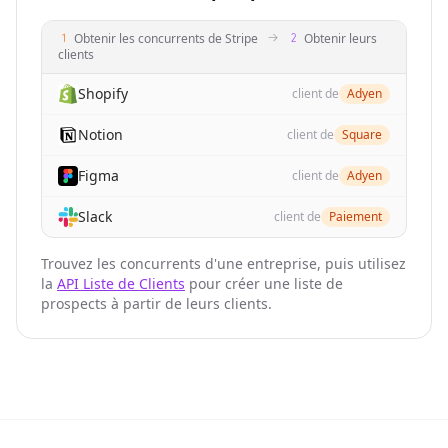
"website"
: 
"https://useartemis.co"
}
,

Obtenir les concurrents de Stripe
Obtenir leurs
{
clients
"company_details_url"
: 
"https://nubela.co/api
"competition_reason"
: 
"organic_keyword_overla
Shopify
client de
Adyen
"website"
: 
"https://scrupp.com"
Notion
client de
Square
}
,

{
Figma
client de
Adyen
"company_details_url"
: 
"https://nubela.co/api
"competition_reason"
: 
"organic_keyword_overla
Slack
client de
Paiement
"website"
: 
"https://evaboot.com"
}
Trouvez les concurrents d'une entreprise, puis utilisez
]
,

la
API Liste de Clients
pour créer une liste de
"website"
: 
"https://nubela.co"
prospects à partir de leurs clients.
}