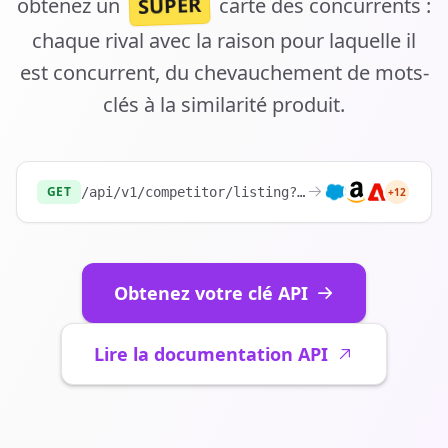
SUPER
obtenez un
carte des concurrents :
chaque rival avec la raison pour laquelle il
est concurrent, du chevauchement de mots-
clés à la similarité produit.
GET
/api/v1/competitor/listing?website=
https://sh
+12
Obtenez votre clé API
Lire la documentation API