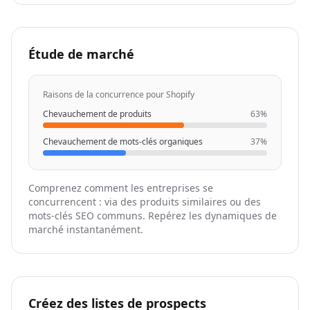
"website"
: 
"https://phantombuster.com"
}
,

{
Étude de marché
"company_details_url"
: 
"https://nubela.co/api
"competition_reason"
: 
"organic_keyword_overla
"website"
: 
"https://enrichmentapi.io"
Raisons de la concurrence pour Shopify
}
,

Chevauchement de produits
63%
{
"company_details_url"
: 
"https://nubela.co/api
Chevauchement de mots-clés organiques
37%
"competition_reason"
: 
"organic_keyword_overla
"website"
: 
"https://fullenrich.com"
}
,

Comprenez comment les entreprises se
{
concurrencent : via des produits similaires ou des
"company_details_url"
: 
"https://nubela.co/api
mots-clés SEO communs. Repérez les dynamiques de
"competition_reason"
: 
"organic_keyword_overla
marché instantanément.
"website"
: 
"https://kaspr.io"
}
,

{
"company_details_url"
: 
"https://nubela.co/api
"competition_reason"
: 
"organic_keyword_overla
Créez des listes de prospects