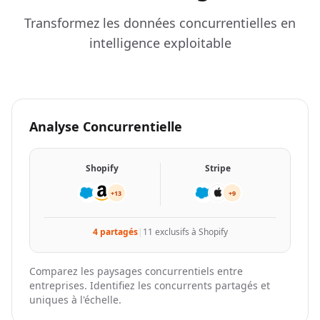
"website"
: 
"https://uplead.com"
Transformez les données concurrentielles en
}
,

intelligence exploitable
{
"company_details_url"
: 
"https://nubela.co/api
"competition_reason"
: 
"product_overlap"
,

"website"
: 
"https://apollo.io"
}
,

Analyse Concurrentielle
{
"company_details_url"
: 
"https://nubela.co/api
"competition_reason"
: 
"product_overlap"
,

Shopify
Stripe
"website"
: 
"https://brightdata.com"
}
,

+13
+9
{
"company_details_url"
: 
"https://nubela.co/api
4 partagés
|
11 exclusifs à Shopify
"competition_reason"
: 
"product_overlap"
,

"website"
: 
"https://sapiengraph.com"
}
,

Comparez les paysages concurrentiels entre
{
entreprises. Identifiez les concurrents partagés et
"company_details_url"
: 
"https://nubela.co/api
uniques à l'échelle.
"competition_reason"
: 
"product_overlap"
,
