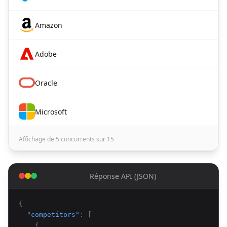
Amazon
Adobe
Oracle
Microsoft
Affichage de 5 concurrents sur 15
Réponse API (JSON)
{
"competitors"
: [
{