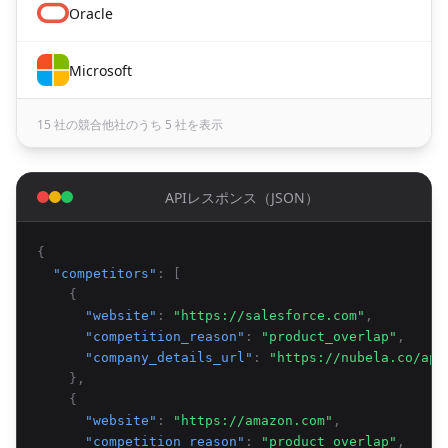
Oracle
Microsoft
15 社の競合他社のうち 5 社を表示
APIレスポンス（JSON）
{
"competitors"
: [
{
"website"
:
"https://salesforce.com"
,
"competition_reason"
:
"product_overlap"
,
"company_details_url"
:
"https://nubela.co/api
},
{
"website"
:
"https://amazon.com"
,
"competition_reason"
:
"product_overlap"
,