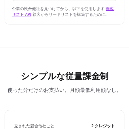
{
企業の競合他社を見つけてから、以下を使用します
顧客
"company_details_url"
: 
"https://nubela.co/api
リスト API
顧客からリードリストを構築するために。
"competition_reason"
: 
"organic_keyword_overla
"website"
: 
"https://evaboot.com"
}
]
,

"website"
: 
"https://nubela.co"
}
シンプルな従量課金制
使った分だけのお支払い。月額最低利用額なし。
返された競合他社ごと
2 クレジット