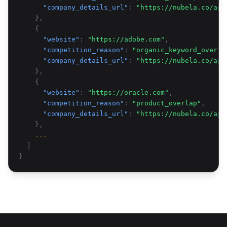
"company_details_url"
:
"https://nubela.co/api
},
{
"website"
:
"https://adobe.com"
,
"competition_reason"
:
"organic_keyword_overla
"company_details_url"
:
"https://nubela.co/api
},
{
"website"
:
"https://oracle.com"
,
"competition_reason"
:
"product_overlap"
,
"company_details_url"
:
"https://nubela.co/api
},
...
]
}