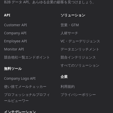
B2B データ API。あらゆる企業の顧客を見つけましょう。
API
ソリューション
Customer API
営業・GTM
Company API
人材サーチ
Employee API
VC・デューデリジェンス
Monitor API
データエンリッチメント
競合他社一覧エンドポイント
競合インテリジェンス
すべてのソリューション
無料ツール
企業
Company Logo API
使い捨てメールチェッカー
利用規約
プロフェッショナルプロフィ
プライバシーポリシー
ールビューワー
インテグレーション