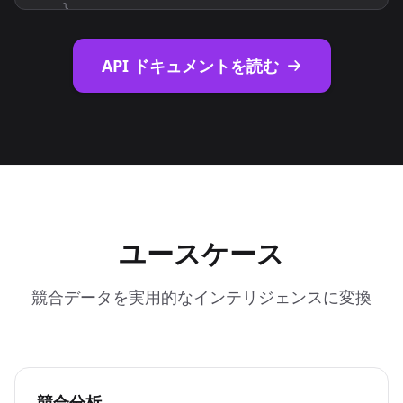
}
,

{
"company_details_url"
: 
"https://nubela.co/api
API ドキュメントを読む
"competition_reason"
: 
"product_overlap"
,

"website"
: 
"https://coresignal.com"
}
,

{
"company_details_url"
: 
"https://nubela.co/api
"competition_reason"
: 
"product_overlap"
,

"website"
: 
"https://lusha.com"
}
,

{
ユースケース
"company_details_url"
: 
"https://nubela.co/api
"competition_reason"
: 
"product_overlap"
,

"website"
: 
"https://uplead.com"
競合データを実用的なインテリジェンスに変換
}
,

{
"company_details_url"
: 
"https://nubela.co/api
"competition_reason"
: 
"product_overlap"
,

"website"
: 
"https://apollo.io"
競合分析