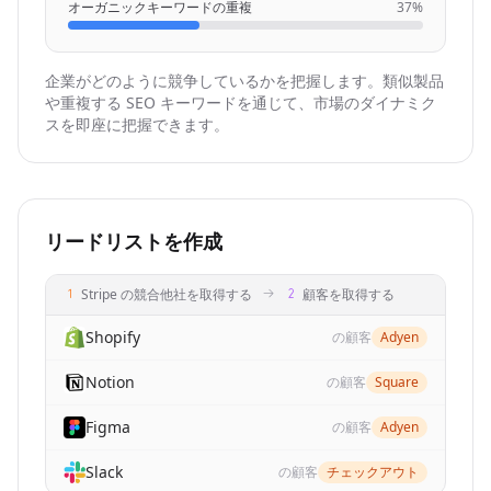
オーガニックキーワードの重複
37%
{
"company_details_url"
: 
"https://nubela.co/api
"competition_reason"
: 
"organic_keyword_overla
企業がどのように競争しているかを把握します。類似製品
"website"
: 
"https://fullenrich.com"
や重複する SEO キーワードを通じて、市場のダイナミク
}
,

スを即座に把握できます。
{
"company_details_url"
: 
"https://nubela.co/api
"competition_reason"
: 
"organic_keyword_overla
"website"
: 
"https://kaspr.io"
}
,

リードリストを作成
{
"company_details_url"
: 
"https://nubela.co/api
Stripe の競合他社を取得する
顧客を取得する
"competition_reason"
: 
"organic_keyword_overla
"website"
: 
"https://useartemis.co"
Shopify
の顧客
Adyen
}
,

{
Notion
の顧客
Square
"company_details_url"
: 
"https://nubela.co/api
Figma
"competition_reason"
: 
"organic_keyword_overla
の顧客
Adyen
"website"
: 
"https://scrupp.com"
Slack
の顧客
チェックアウト
}
,
