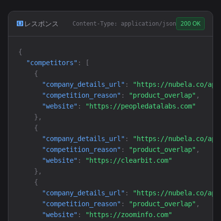
レスポンス
200 OK
Content-Type: application/json
{
"competitors"
: 
[
{
"company_details_url"
: 
"https://nubela.co/api
"competition_reason"
: 
"product_overlap"
,

"website"
: 
"https://peopledatalabs.com"
}
,

{
"company_details_url"
: 
"https://nubela.co/api
"competition_reason"
: 
"product_overlap"
,

"website"
: 
"https://clearbit.com"
}
,

{
"company_details_url"
: 
"https://nubela.co/api
"competition_reason"
: 
"product_overlap"
,

"website"
: 
"https://zoominfo.com"