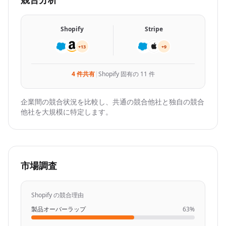
}
,

{
"company_details_url"
: 
"https://nubela.co/api
Shopify
Stripe
"competition_reason"
: 
"product_overlap"
,

"website"
: 
"https://brightdata.com"
+13
+9
}
,

{
4 件共有
|
Shopify 固有の 11 件
"company_details_url"
: 
"https://nubela.co/api
"competition_reason"
: 
"product_overlap"
,

"website"
: 
"https://sapiengraph.com"
企業間の競合状況を比較し、共通の競合他社と独自の競合
他社を大規模に特定します。
}
,

{
"company_details_url"
: 
"https://nubela.co/api
"competition_reason"
: 
"product_overlap"
,

"website"
: 
"https://phantombuster.com"
市場調査
}
,

{
"company_details_url"
: 
"https://nubela.co/api
Shopify の競合理由
"competition_reason"
: 
"organic_keyword_overla
製品オーバーラップ
63%
"website"
: 
"https://enrichmentapi.io"
}
,
