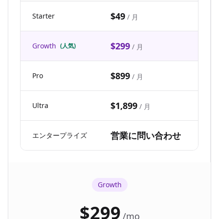
$49
Starter
2,50
/ 月
$299
Growth
25,0
(人気)
/ 月
$899
Pro
89,9
/ 月
$1,899
Ultra
211,
/ 月
営業に問い合わせ
エンタープライズ
カス
Growth
$299
/
mo