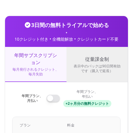
3日間の無料トライアルで始める
•
10クレジット付き • 全機能解放 • クレジットカード不要
年間サブスクリプシ
従量課金制
ョン
表示中のパックは90日間有効
毎月発行されるクレジット、
です（購入で延長）
毎月失効
年間プラン、
年間プラン、
年払い
月払い
+2ヶ月分の無料クレジット
クレ
プラン
料金
ト/月