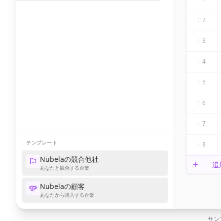
2
3
4
5
6
7
テンプレート
8
Nubelaの競合他社
追
あなたと競合する企業
Nubelaの顧客
あなたから購入する企業
サン