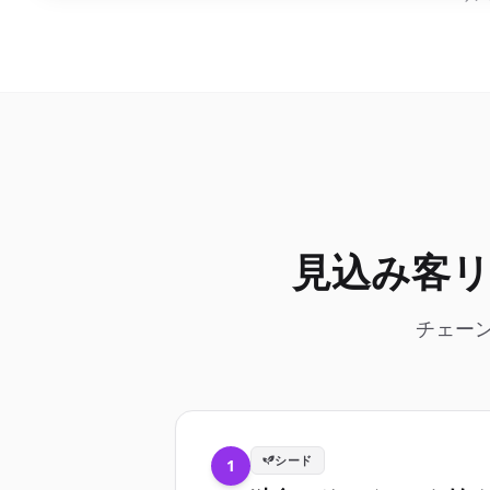
見込み客
チェー
シード
1