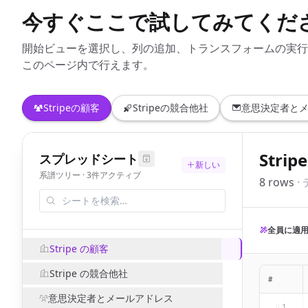
今すぐここで試してみてくだ
開始ビューを選択し、列の追加、トランスフォームの実行
このページ内で行えます。
Stripeの顧客
Stripeの競合他社
意思決定者と
Stri
スプレッドシート
新しい
系譜ツリー · 3件アクティブ
8
row
s
·
全員に適
Stripe の顧客
Stripe の競合他社
#
意思決定者とメールアドレス
1