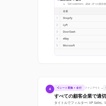
↳ 「Get customers」経由（8つの
名前
1
Shopify
2
Lyft
3
DoorDash
4
eBay
5
Microsoft
シート変換 × 全行
ファンアウト →
4
すべての顧客企業で適
タイトルでフィルター:
VP Sales
,