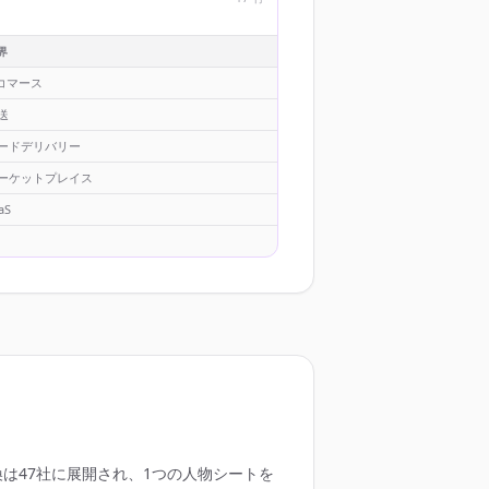
界
 コマース
送
ードデリバリー
ーケットプレイス
aS
は47社に展開され、1つの人物シートを