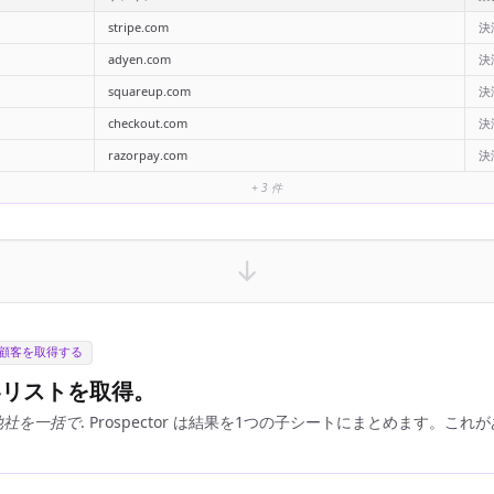
stripe.com
決
adyen.com
決
squareup.com
決
checkout.com
決
razorpay.com
決
+ 3 件
顧客を取得する
客リストを取得。
他社を一括で
. Prospector は結果を1つの子シートにまとめます。