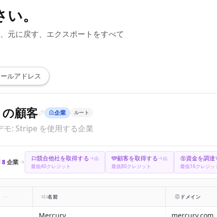
さい。
、元に戻す、エクスポートをすべて
メールアドレス
pe の顧客
企業
ルート
デモ: Stripe を使用する企業
競合他社を取得する
顧客を取得する
資金を調達
用
8
企業
最低40クレジット
最低80クレジット
最低16クレジッ
·
名前
ドメイン
Mercury
mercury.com