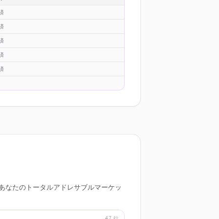
済
済
済
済
済
これがあなたのトータルアドレサブルマーケッ
47 行