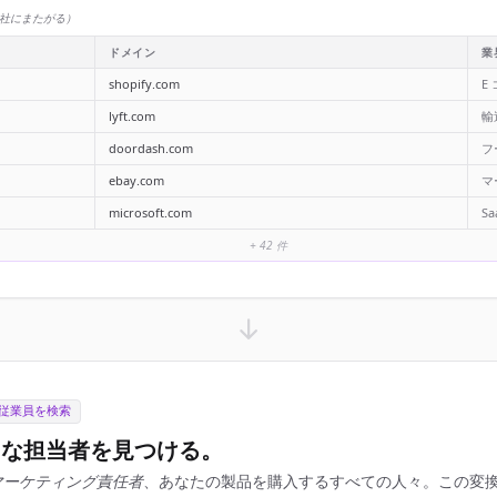
競合他社にまたがる）
ドメイン
業
shopify.com
E
lyft.com
輸
doordash.com
フ
ebay.com
マ
microsoft.com
Sa
+ 42 件
従業員を検索
切な担当者を見つける。
マーケティング責任者
、あなたの製品を購入するすべての人々。この変換