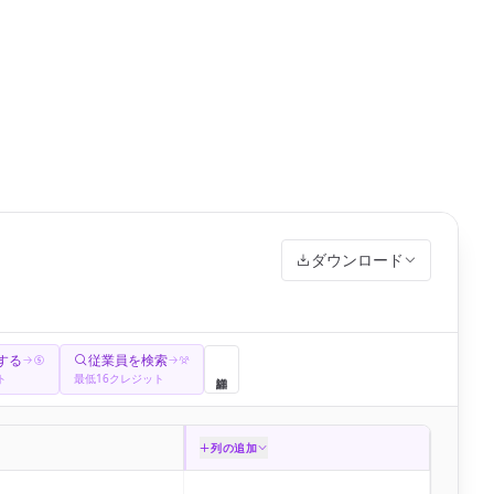
ダウンロード
する
従業員を検索
ト
最低16クレジット
列の追加