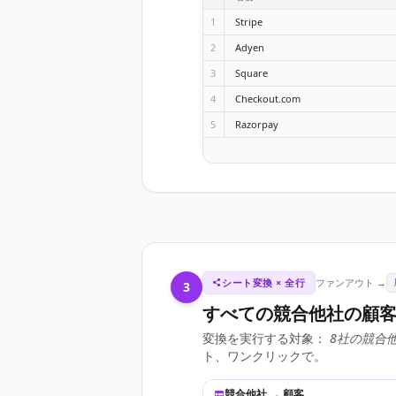
1
Stripe
2
Adyen
3
Square
4
Checkout.com
5
Razorpay
シート変換 × 全行
ファンアウト →
3
すべての競合他社の顧
変換を実行する対象：
8社の競合
ト、ワンクリックで。
競合他社 → 顧客