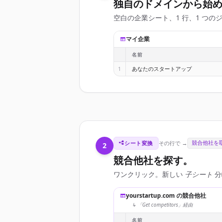
独自のドメインから始
空白の企業シート、1 行、1 つの
マイ企業
名前
1
あなたのスタートアップ
シート変換
その行で →
競合他社を
2
競合他社を探す。
ワンクリック。新しい
子シート
分
yourstartup.com の競合他社
↳ 「Get competitors」経由
名前