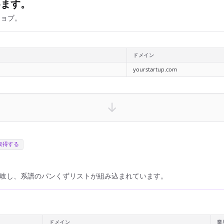
めます。
ジョブ。
ドメイン
yourstartup.com
取得する
岐し、系譜のパンくずリストが組み込まれています。
ドメイン
業