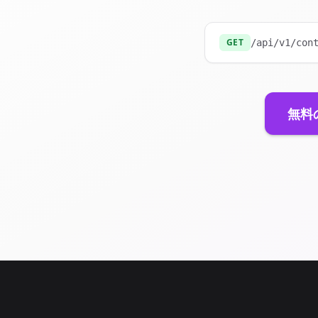
GET
/api/v1/con
無料