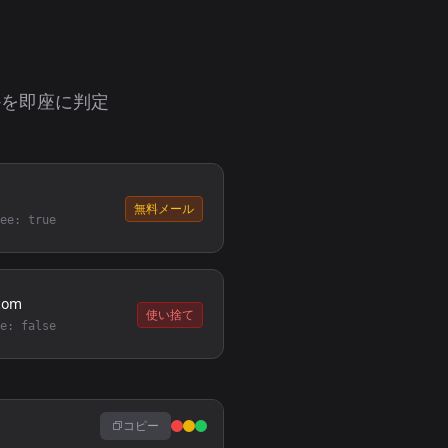
かを即座に判定
無料メール
ee: true
com
使い捨て
e: false
コピー