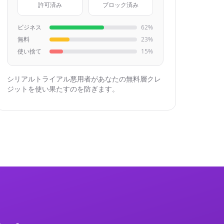
許可済み
ブロック済み
ビジネス
62%
無料
23%
使い捨て
15%
シリアルトライアル悪用者があなたの無料層クレ
ジットを使い果たすのを防ぎます。