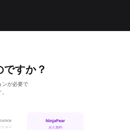
のですか？
ョンが必要で
す。
ounce
NinjaPear
ーション
永久無料