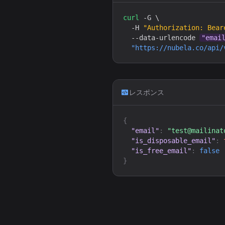
curl
 -G \

  -H 
"Authorization: Bear
  --data-urlencode 
"
emai
"
https://nubela.co
/api/
レスポンス
{
"email"
:
"
test@mailinat
"is_disposable_email"
:
"is_free_email"
:
false
}