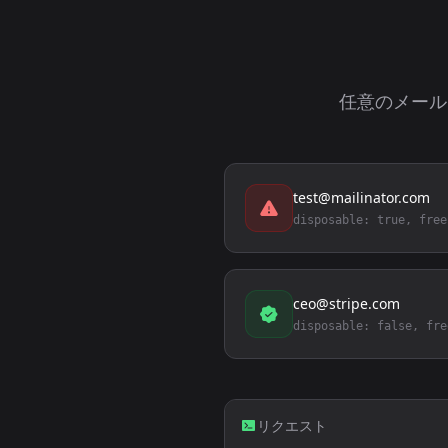
任意のメール
test@mailinator.com
disposable: true, free
ceo@stripe.com
disposable: false, fre
リクエスト