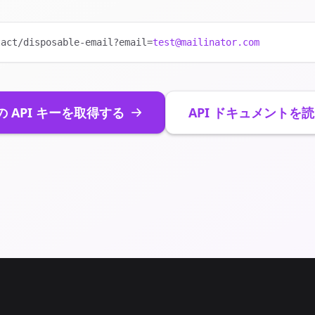
tact/disposable-email?email=
test@mailinator.com
の API キーを取得する
API ドキュメントを