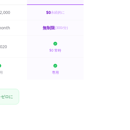
 2,000
$0
永続的に
month
無制限
(300/分)
.020
$0 常時
用
専用
金をゼロに