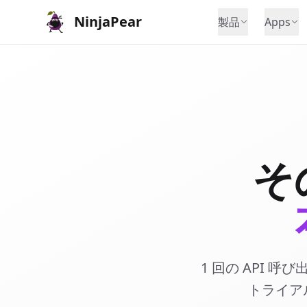
NinjaPear
製品
Apps
そ
1 回の API
トライア