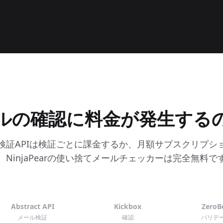
ルの確認に料金が発生する
検証APIは検証ごとに課金するか、月額サブスクリプシ
。NinjaPearの使い捨てメールチェッカーは完全無料で
Abstract API
Kickbox
ZeroB
メール検証
確認
バリデ