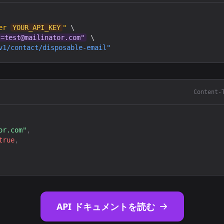
er 
YOUR_API_KEY
"
 \

l=test@mailinator.com
"
 \

v1/contact/disposable-email"
Content-
or.com
"
,
true
,
API ドキュメントを読む