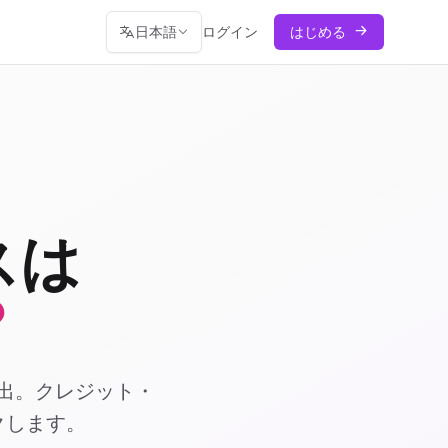
日本語
ログイン
はじめる
スは
？
検出。クレジット・
クします。