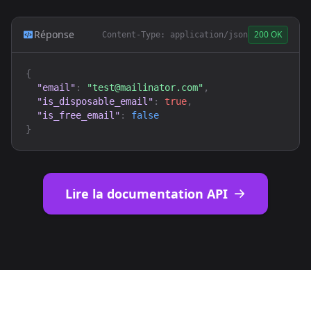
Réponse
200 OK
Content-Type: application/json
{
"email"
:
"
test@mailinator.com
"
,
"is_disposable_email"
:
true
,
"is_free_email"
:
false
}
Lire la documentation API