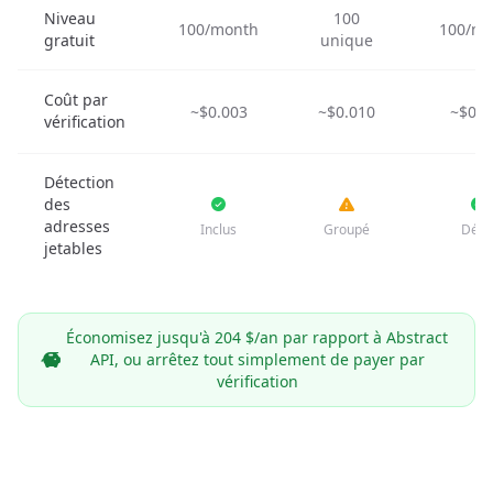
Niveau
100
100/month
100/mo
gratuit
unique
Coût par
~$0.003
~$0.010
~$0.0
vérification
Détection
des
adresses
Inclus
Groupé
Dédi
jetables
Économisez jusqu'à 204 $/an par rapport à Abstract
API, ou arrêtez tout simplement de payer par
vérification