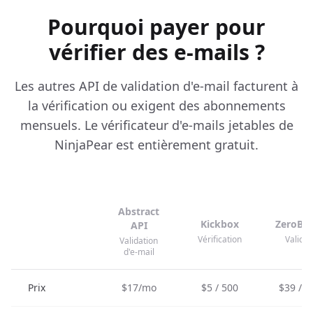
Pourquoi payer pour
vérifier des e-mails ?
Les autres API de validation d'e-mail facturent à
la vérification ou exigent des abonnements
mensuels. Le vérificateur d'e-mails jetables de
NinjaPear est entièrement gratuit.
Abstract
Kickbox
ZeroBo
API
Vérification
Validat
Validation
d'e-mail
Prix
$17/mo
$5 / 500
$39 / 2