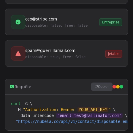
ceo@stripe.com
Entreprise
disposable: false, free: false
spam@guerrillamail.com
Jetable
disposable: true, free: false
Requête
Copier
curl
 -G \

  -H 
"Authorization: Bearer 
YOUR_API_KEY
"
 \

  --data-urlencode 
"
email=test@mailinator.com
"
 \

"
https://nubela.co
/api/v1/contact/disposable-emai