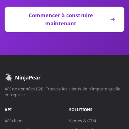
Commencer à construire
maintenant
NinjaPear
API de données B2B. Trouvez les clients de n'importe quelle
entreprise.
API
SOLUTIONS
API client
Ventes & GTM