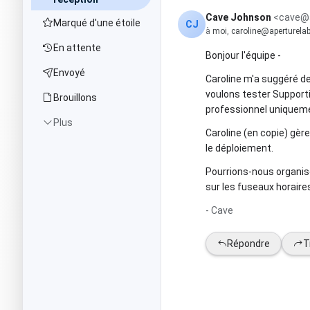
Cave Johnson
<
cave@
Marqué d'une étoile
CJ
à
moi
,
caroline@aperturela
En attente
Bonjour l'équipe -
Envoyé
Caroline m'a suggéré d
voulons tester Support
Brouillons
professionnel uniquem
Plus
Caroline (en copie) gèr
le déploiement.
Pourrions-nous organis
sur les fuseaux horaire
- Cave
Répondre
T