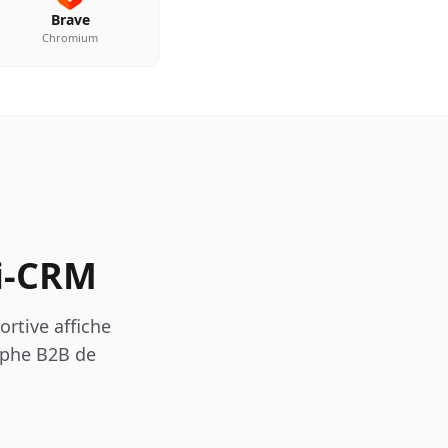
Brave
Chromium
i-CRM
ortive affiche
aphe B2B de