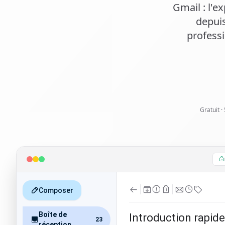
Gmail : l'e
depuis
profess
Gratuit ·
Composer
Boîte de
Introduction rapide 
23
réception