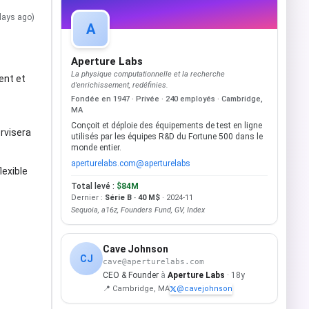
days ago)
A
Aperture Labs
La physique computationnelle et la recherche
ent et
d'enrichissement, redéfinies.
Fondée en 1947 · Privée · 240 employés · Cambridge,
MA
Conçoit et déploie des équipements de test en ligne
ervisera
utilisés par les équipes R&D du Fortune 500 dans le
monde entier.
aperturelabs.com
@aperturelabs
lexible
Total levé :
$84M
Dernier :
Série B · 40 M$
· 2024-11
Sequoia, a16z, Founders Fund, GV, Index
Cave Johnson
CJ
cave@aperturelabs.com
CEO & Founder
à
Aperture Labs
· 18y
📍 Cambridge, MA
@cavejohnson