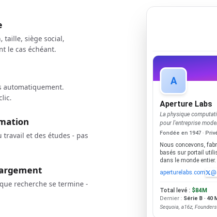
e
taille, siège social,
nt le cas échéant.
A
lés automatiquement.
lic.
Aperture Labs
La physique computatio
rmation
pour l'entreprise mode
Fondée en 1947 · Priv
travail et des études - pas
Nous concevons, fabr
basés sur portail uti
dans le monde entier.
chargement
aperturelabs.com
@a
aque recherche se termine -
Total levé :
$84M
Dernier :
Série B · 40
Sequoia, a16z, Founders