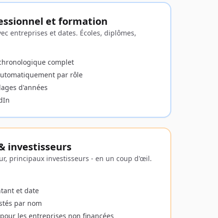
essionnel et formation
ec entreprises et dates. Écoles, diplômes,
 chronologique complet
automatiquement par rôle
plages d'années
dIn
 investisseurs
our, principaux investisseurs - en un coup d'œil.
tant et date
istés par nom
our les entreprises non financées