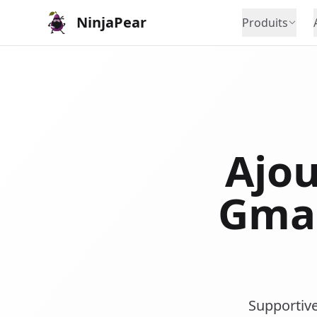
NinjaPear
Produits
Ajou
Gmai
Supportiv