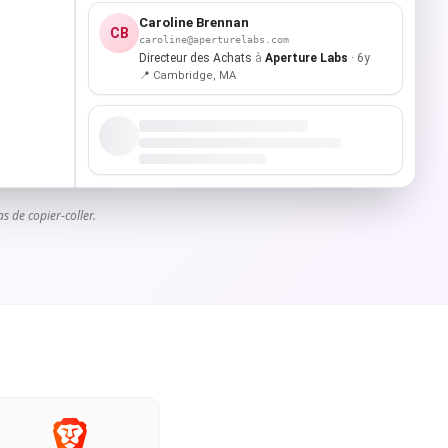
Caroline Brennan
CB
caroline@aperturelabs.com
Directeur des Achats
à
Aperture Labs
· 6y
📍 Cambridge, MA
s de copier-coller.