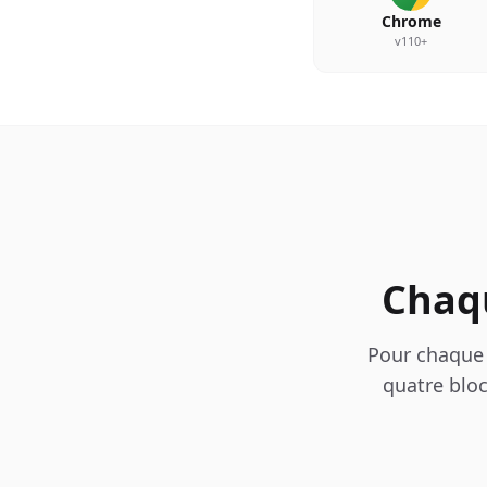
Chrome
v110+
Chaq
Pour chaque p
quatre blo