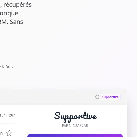
s, récupérés
torique
RM. Sans
ge & Brave
Supportive
Supportive
sur 1 287
PAR NINJAPEAR
on