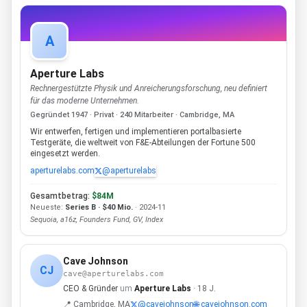
A
Aperture Labs
Rechnergestützte Physik und Anreicherungsforschung, neu definiert
für das moderne Unternehmen.
Gegründet 1947 · Privat · 240 Mitarbeiter · Cambridge, MA
Wir entwerfen, fertigen und implementieren portalbasierte
Testgeräte, die weltweit von F&E-Abteilungen der Fortune 500
eingesetzt werden.
aperturelabs.com
@aperturelabs
Gesamtbetrag:
$84M
Neueste:
Series B · $40 Mio.
· 2024-11
Sequoia, a16z, Founders Fund, GV, Index
Cave Johnson
CJ
cave@aperturelabs.com
CEO & Gründer
um
Aperture Labs
· 18 J.
📍 Cambridge, MA
@cavejohnson
🌐 cavejohnson.com