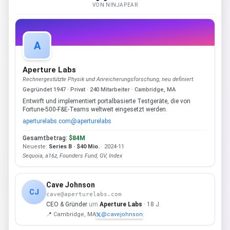
VON NINJAPEAR
A
Aperture Labs
Rechnergestützte Physik und Anreicherungsforschung, neu definiert.
Gegründet 1947 · Privat · 240 Mitarbeiter · Cambridge, MA
Entwirft und implementiert portalbasierte Testgeräte, die von
Fortune-500-F&E-Teams weltweit eingesetzt werden.
aperturelabs.com
@aperturelabs
Gesamtbetrag:
$84M
Neueste:
Series B · $40 Mio.
· 2024-11
Sequoia, a16z, Founders Fund, GV, Index
Cave Johnson
CJ
cave@aperturelabs.com
CEO & Gründer
um
Aperture Labs
· 18 J.
📍 Cambridge, MA
@cavejohnson