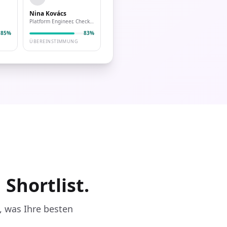
Nina Kovács
Platform Engineer, Checkout.com
85%
83%
ÜBEREINSTIMMUNG
 Shortlist.
, was Ihre besten