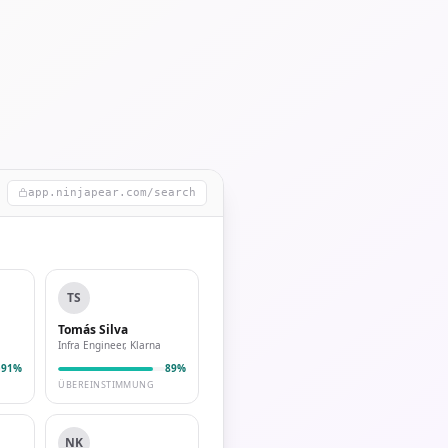
app.ninjapear.com/search
TS
Tomás Silva
Infra Engineer, Klarna
91%
89%
ÜBEREINSTIMMUNG
NK