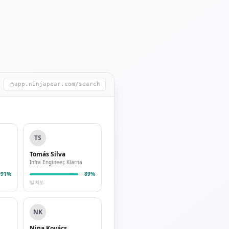
app.ninjapear.com/search
TS
Tomás Silva
Infra Engineer, Klarna
91%
89%
일치도
NK
Nina Kovács