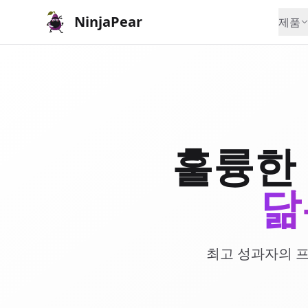
NinjaPear
제품
훌륭한
닮
최고 성과자의 프