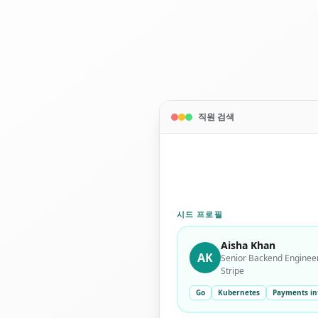
직원 검색
시드 프로필
Aisha Khan
AK
Senior Backend Enginee
Stripe
Go
Kubernetes
Payments in