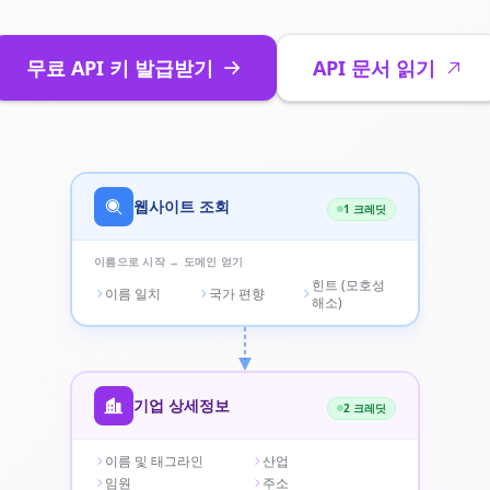
무료 API 키 발급받기
API 문서 읽기
웹사이트 조회
1 크레딧
이름으로 시작 → 도메인 얻기
힌트 (모호성
이름 일치
국가 편향
해소)
기업 상세정보
2 크레딧
이름 및 태그라인
산업
임원
주소