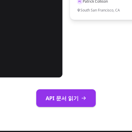
Patrick Collison
PC
South San Francisco, CA
API 문서 읽기
tripeHQ"
,
