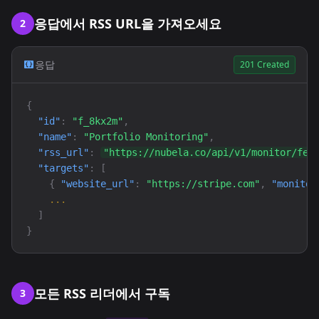
응답에서 RSS URL을 가져오세요
2
응답
201 Created
{
"id"
:
"f_8kx2m"
,
"name"
:
"Portfolio Monitoring"
,
"rss_url"
:
"https://nubela.co/api/v1/monitor/fee
"targets"
: [
{
"website_url"
:
"https://stripe.com"
,
"monitor
...
]
}
모든 RSS 리더에서 구독
3