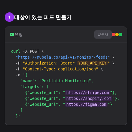
대상이 있는 피드 만들기
1
요청
복사
curl
 -X POST \

"
https://nubela.co
/api/v1/monitor/feeds"
 \

  -H 
"Authorization: Bearer 
YOUR_API_KEY
"
 \

  -H 
"Content-Type: application/json"
 \

  -d 
'{

    "name": "Portfolio Monitoring",

    "targets": [

      {"website_url": "
https://stripe.com
"},

      {"website_url": "
https://shopify.com
"},

      {"website_url": "
https://figma.com
"}

    ]

  }'