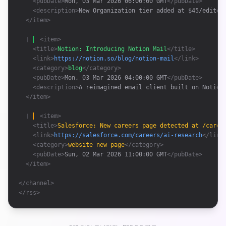
<pubDate>
Mon, 03 Mar 2026 06:00:00 GMT
</pubDate>
<description>
New Organization tier added at $45/editor
</item>
❘ 
<item>
<title>
Notion: Introducing Notion Mail
</title>
<link>
https://notion.so/blog/notion-mail
</link>
<category>
blog
</category>
<pubDate>
Mon, 03 Mar 2026 04:00:00 GMT
</pubDate>
<description>
A reimagined email client built on Notion
</item>
❘ 
<item>
<title>
Salesforce: New careers page detected at /caree
<link>
https://salesforce.com/careers/ai-research
</link
<category>
website new page
</category>
<pubDate>
Sun, 02 Mar 2026 11:00:00 GMT
</pubDate>
</item>
</channel>
</rss>