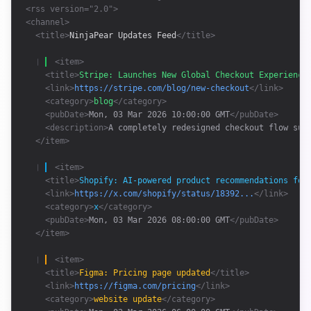
<rss version="2.0">
<channel>
<title>
NinjaPear Updates Feed
</title>
❘ 
<item>
<title>
Stripe: Launches New Global Checkout Experience
<link>
https://stripe.com/blog/new-checkout
</link>
<category>
blog
</category>
<pubDate>
Mon, 03 Mar 2026 10:00:00 GMT
</pubDate>
<description>
A completely redesigned checkout flow sup
</item>
❘ 
<item>
<title>
Shopify: AI-powered product recommendations for
<link>
https://x.com/shopify/status/18392...
</link>
<category>
x
</category>
<pubDate>
Mon, 03 Mar 2026 08:00:00 GMT
</pubDate>
</item>
❘ 
<item>
<title>
Figma: Pricing page updated
</title>
<link>
https://figma.com/pricing
</link>
<category>
website update
</category>