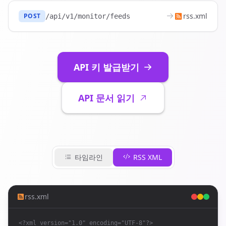
rss.xml
POST
/api/v1/monitor/feeds
API 키 발급받기
API 문서 읽기
타임라인
RSS XML
rss.xml
<?xml version="1.0" encoding="UTF-8"?>