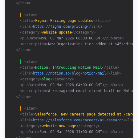
</item>
❘ 
<item>
<title>
Figma: Pricing page updated
</title>
<link>
https://figma.com/pricing
</link>
<category>
website update
</category>
<pubDate>
Mon, 03 Mar 2026 06:00:00 GMT
</pubDate>
<description>
New Organization tier added at $45/editor
</item>
❘ 
<item>
<title>
Notion: Introducing Notion Mail
</title>
<link>
https://notion.so/blog/notion-mail
</link>
<category>
blog
</category>
<pubDate>
Mon, 03 Mar 2026 04:00:00 GMT
</pubDate>
<description>
A reimagined email client built on Notion
</item>
❘ 
<item>
<title>
Salesforce: New careers page detected at /caree
<link>
https://salesforce.com/careers/ai-research
</link
<category>
website new page
</category>
<pubDate>
Sun, 02 Mar 2026 11:00:00 GMT
</pubDate>
</item>