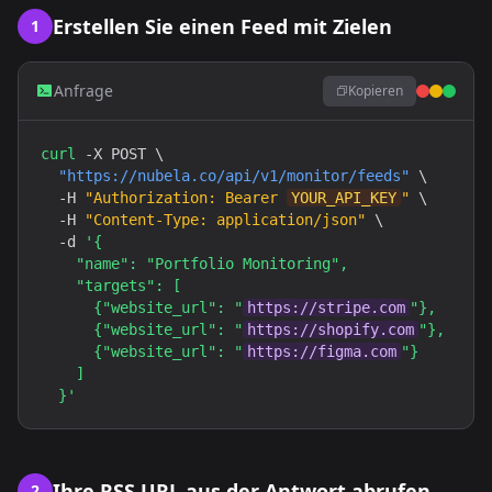
Erstellen Sie einen Feed mit Zielen
1
Anfrage
Kopieren
curl
 -X POST \

"
https://nubela.co
/api/v1/monitor/feeds"
 \

  -H 
"Authorization: Bearer 
YOUR_API_KEY
"
 \

  -H 
"Content-Type: application/json"
 \

  -d 
'{

    "name": "Portfolio Monitoring",

    "targets": [

      {"website_url": "
https://stripe.com
"},

      {"website_url": "
https://shopify.com
"},

      {"website_url": "
https://figma.com
"}

    ]

  }'
Ihre RSS URL aus der Antwort abrufen
2