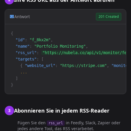
Antwort
201 Created
{
"id"
:
"f_8kx2m"
,
"name"
:
"Portfolio Monitoring"
,
"rss_url"
:
"https://nubela.co/api/v1/monitor/fee
"targets"
: [
{
"website_url"
:
"https://stripe.com"
,
"monitor
...
]
}
Abonnieren Sie in jedem RSS-Reader
3
Fügen Sie den
in Feedly, Slack, Zapier oder
rss_url
jedes andere Tool, das RSS verarbeitet.