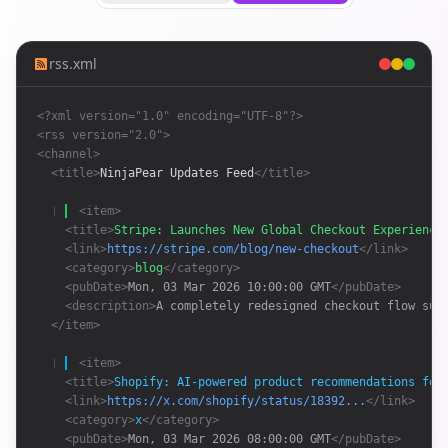
rss.xml
<?xml version="1.0" encoding="UTF-8"?>
<rss version="2.0">
<channel>
<title>
NinjaPear Updates Feed
</title>
❘ 
<item>
<title>
Stripe: Launches New Global Checkout Experience
<link>
https://stripe.com/blog/new-checkout
</link>
<category>
blog
</category>
<pubDate>
Mon, 03 Mar 2026 10:00:00 GMT
</pubDate>
<description>
A completely redesigned checkout flow sup
</item>
❘ 
<item>
<title>
Shopify: AI-powered product recommendations for
<link>
https://x.com/shopify/status/18392...
</link>
<category>
x
</category>
<pubDate>
Mon, 03 Mar 2026 08:00:00 GMT
</pubDate>