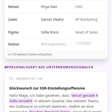
Retool
Priya Nair
CRO
p
Loom
Daniel Okafor
VP Marketing
d
Figma
Sofia Rossi
Head of Sales
s
Notion
Wird angereichert...
+139 weitere Zeilen entstehen
PERSONALISIERT AUS UNTERNEHMENSSIGNALEN
To:
maya@vercel.com
Glückwunsch zur SDR-Einstellungsoffensive
Hallo Maya, ich habe gesehen, dass
Vercel gerade 4
SDRs einstellt
in diesem Quartal. Die meisten Teams,
die Outbound so schnell skalieren, stoßen an eine
Grenze bei
frischen Prospect-Daten.
Einen Blick wert?