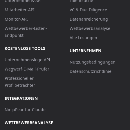
Unternehmens-API
Talentsuche
Mitarbeiter-API
VC & Due Diligence
Monitor-API
Datenanreicherung
Wettbewerber-Listen-
Wettbewerbsanalyse
Endpunkt
Alle Lösungen
KOSTENLOSE TOOLS
UNTERNEHMEN
Unternehmenslogo-API
Nutzungsbedingungen
Wegwerf-E-Mail-Prüfer
Datenschutzrichtlinie
Professioneller
Profilbetrachter
INTEGRATIONEN
NinjaPear für Claude
WETTBEWERBSANALYSE