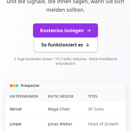
und die Signale, die Ihnen sagen, wann Sie sich
melden sollten.
Kostenlos loslegen
So funktioniert es
3 Tage kostenlos testen · 10 Credits inklusive · Keine Kreditkarte
erforderlich
Prospector
UNTERNEHMEN
ENTSCHEIDER
TITEL
G
Vercel
Maya Chen
VP Sales
m
Linear
Jonas Weber
Head of Growth
j