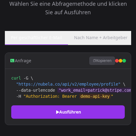
Wählen Sie eine Abfragemethode und klicken
Sie auf Ausführen
Per geschäftlicher E-Mail
Nach Name + Arbeitgeber
Anfrage
Kopieren
curl
 -G \

"https://nubela.co/api/v2/employee/profile"
 \

  --data-urlencode 
"work_email=patrick@stripe.com"
  -H 
"Authorization: Bearer 
demo-api-key
"
Ausführen