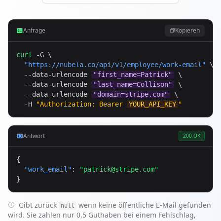
Anfrage
Kopieren
curl
 -G \

"
https://nubela.co
/api/v1/employee/work-email"
 \

  --data-urlencode 
"first_name=Patrick"
 \

  --data-urlencode 
"last_name=Collison"
 \

  --data-urlencode 
"domain=stripe.com"
 \

  -H 
"Authorization: Bearer 
YOUR_API_KEY
"
Antwort
200 OK
{

"work_email"
: 
"
patrick@stripe.com
"
}
Gibt zurück
wenn keine öffentliche E-Mail gefunden
null
wird. Sie zahlen nur 0,5 Guthaben bei einem Fehlschlag,