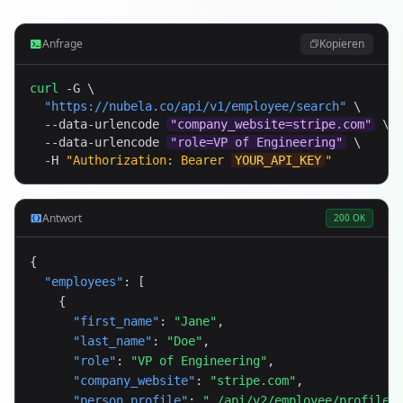
Anfrage
Kopieren
curl
 -G \

"
https://nubela.co
/api/v1/employee/search"
 \

  --data-urlencode 
"company_website=stripe.com"
 \

  --data-urlencode 
"role=VP of Engineering"
 \

  -H 
"Authorization: Bearer 
YOUR_API_KEY
"
Antwort
200 OK
{

"employees"
: [

    {

"first_name"
: 
"Jane"
,

"last_name"
: 
"Doe"
,

"role"
: 
"VP of Engineering"
,

"company_website"
: 
"stripe.com"
,

"person_profile"
: 
"…/api/v2/employee/profile?