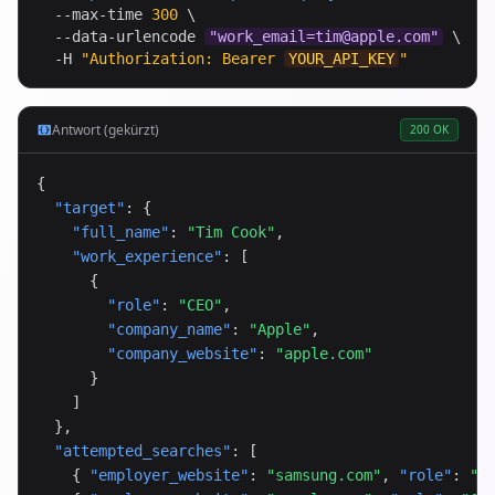
  --max-time 
300
 \

  --data-urlencode 
"
work_email=tim@apple.com
"
 \

  -H 
"Authorization: Bearer 
YOUR_API_KEY
"
Antwort (gekürzt)
200 OK
{

"target"
: {

"full_name"
: 
"Tim Cook"
,

"work_experience"
: [

      {

"role"
: 
"CEO"
,

"company_name"
: 
"Apple"
,

"company_website"
: 
"apple.com"
      }

    ]

  },

"attempted_searches"
: [

    { 
"employer_website"
: 
"samsung.com"
, 
"role"
: 
"C