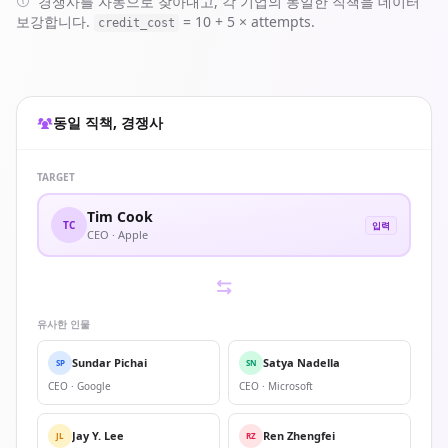
경쟁사를 자동으로 찾아내고, 각 기업의 동일한 직책을 데이터
"full_name"
: 
"Sundar Pichai"
,

보강합니다.
= 10 + 5 × attempts.
"work_experience"
: [

credit_cost
        {

"role"
: 
"CEO"
,

"company_name"
: 
"Google"
,

"company_website"
: 
"google.com"
동일 직책, 경쟁사
        }

      ]

    }

TARGET
  ],

Tim Cook
"credit_cost"
: 
30
TC
입력
CEO · Apple
}
유사한 인물
Sundar Pichai
Satya Nadella
SP
SN
CEO · Google
CEO · Microsoft
Jay Y. Lee
Ren Zhengfei
JL
RZ