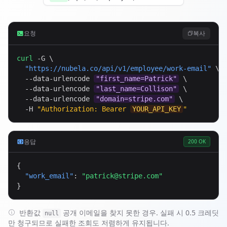
요청
복사
curl
 -G \

"
https://nubela.co
/api/v1/employee/work-email"
 \

  --data-urlencode 
"first_name=Patrick"
 \

  --data-urlencode 
"last_name=Collison"
 \

  --data-urlencode 
"domain=stripe.com"
 \

  -H 
"Authorization: Bearer 
YOUR_API_KEY
"
응답
200 OK
{

"work_email"
: 
"
patrick@stripe.com
"
}
반환값
공개 이메일을 찾지 못한 경우. 실패 시 0.5 크레딧
null
만 청구되므로 실패한 조회도 저렴하게 유지됩니다.