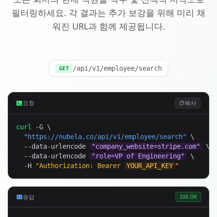
필터링하세요. 각 결과는 추가 보강을 위해 미리 채
워진 URL과 함께 제공됩니다.
/api/v1/employee/search
GET
요청
복사
curl
 -G \

"
https://nubela.co
/api/v1/employee/search"
 \

  --data-urlencode 
"company_website=stripe.com"
 \

  --data-urlencode 
"role=VP of Engineering"
 \

  -H 
"Authorization: Bearer 
YOUR_API_KEY
"
응답
200 OK