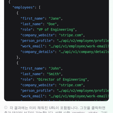
{

"employees"
: [

    {

"first_name"
: 
"Jane"
,

"last_name"
: 
"Doe"
,

"role"
: 
"VP of Engineering"
,

"company_website"
: 
"stripe.com"
,

"person_profile"
: 
"…/api/v2/employee/profile?
"work_email"
: 
"…/api/v1/employee/work-email?f
"company_details"
: 
"…/api/v1/company/details?
    },

    {

"first_name"
: 
"John"
,

"last_name"
: 
"Smith"
,

"role"
: 
"Director of Engineering"
,

"company_website"
: 
"stripe.com"
,

"person_profile"
: 
"…/api/v2/employee/profile?
"work_email"
: 
"…/api/v1/employee/work-email?f
"company_details"
: 
"…/api/v1/company/details?
    }

각 결과에는 미리 채워진 URL이 포함됩니다. 그것을 클릭하면
추가 데이터 보강이 가능합니다. 선택 사항
,
, 그리
  ]
