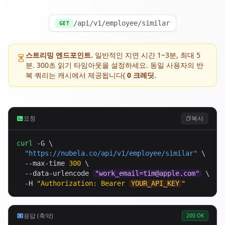
/api/v1/employee/similar
GET
스트리밍 엔드포인트.
일반적인 지연 시간 1~3분, 최대 5
분. 300초 읽기 타임아웃을 설정하세요. 동일 사용자의 반
복 쿼리는 캐시에서 제공됩니다(
0 크레딧
.
요청
복사
curl
 -G \

"
https://nubela.co
/api/v1/employee/similar"
 \

  --max-time 
300
 \

  --data-urlencode 
"
work_email=tim@apple.com
"
 \

  -H 
"Authorization: Bearer 
YOUR_API_KEY
"
응답 (축약)
200 OK