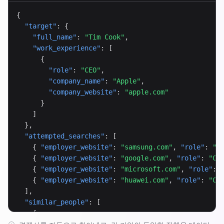
{

"target"
: {

"full_name"
: 
"Tim Cook"
,

"work_experience"
: [

      {

"role"
: 
"CEO"
,

"company_name"
: 
"Apple"
,

"company_website"
: 
"apple.com"
      }

    ]

  },

"attempted_searches"
: [

    { 
"employer_website"
: 
"samsung.com"
, 
"role"
: 
"C
    { 
"employer_website"
: 
"google.com"
, 
"role"
: 
"CE
    { 
"employer_website"
: 
"microsoft.com"
, 
"role"
: 
    { 
"employer_website"
: 
"huawei.com"
, 
"role"
: 
"CE
  ],

"similar_people"
: [

    {
