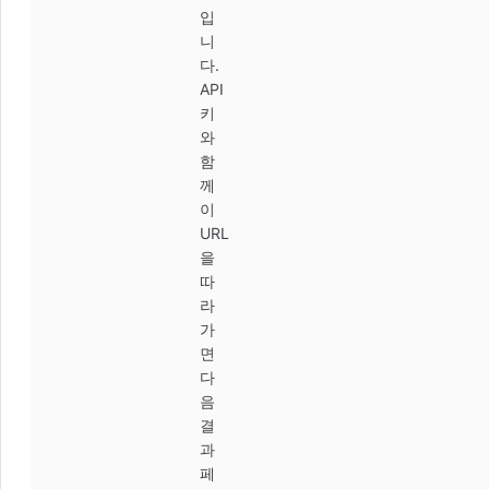
입
니
다.
API
키
와
함
께
이
URL
을
따
라
가
면
다
음
결
과
페