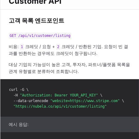
Customer API
고객 목록 엔드포인트
GET /api/v1/customer/listing
비용:
크레딧 / 요청 +
크레딧 / 반환된 기업. 요청이 빈 결
1
2
과를 반환하는 경우에도 크레딧이 청구됩니다.
대상 기업의 가능성이 높은 고객, 투자자, 파트너/플랫폼 목록을
관계 유형별로 분류하여 조회합니다.
curl -G \

  -H 
"Authorization: Bearer YOUR_API_KEY"
 \

  --data-urlencode 
"website=https://www.stripe.com"
 \

"https://nubela.co/api/v1/customer/listing"
예시 응답: