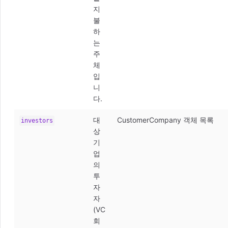
지
불
하
는
주
체
입
니
다.
대
CustomerCompany 객체 목록
investors
상
기
업
의
투
자
자
(VC
회