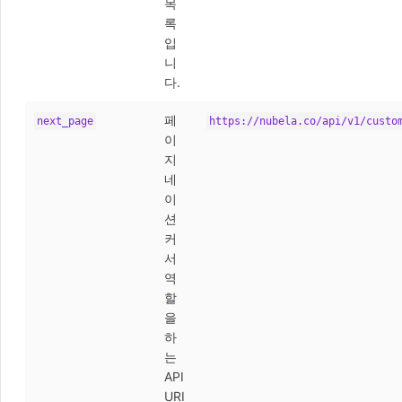
목
록
입
니
다.
페
next_page
https://nubela.co/api/v1/custo
이
지
네
이
션
커
서
역
할
을
하
는
API
URI