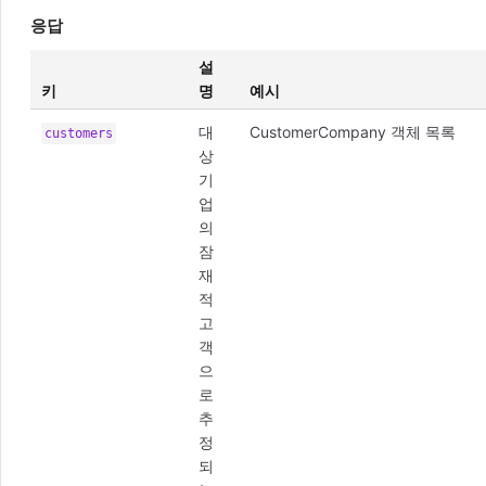
응답
설
키
명
예시
대
CustomerCompany 객체 목록
customers
상
기
업
의
잠
재
적
고
객
으
로
추
정
되