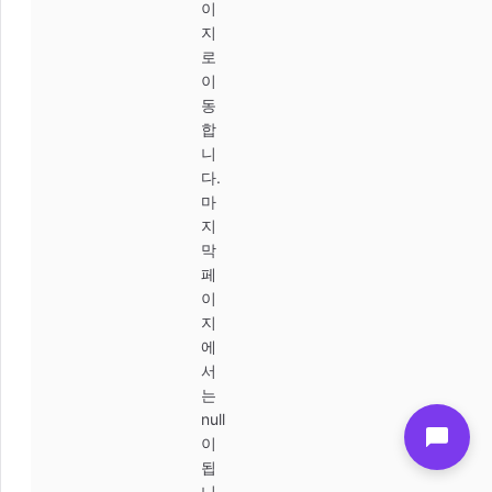
이
지
로
이
동
합
니
다.
마
지
막
페
이
지
에
서
는
null
이
됩
니