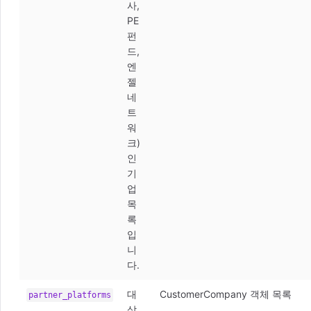
사,
PE
펀
드,
엔
젤
네
트
워
크)
인
기
업
목
록
입
니
다.
대
CustomerCompany 객체 목록
partner_platforms
상