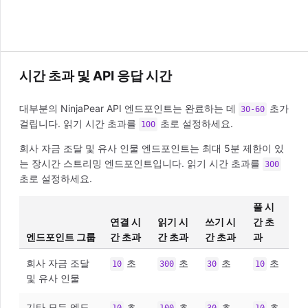
시간 초과 및 API 응답 시간
대부분의 NinjaPear API 엔드포인트는 완료하는 데
초가
30-60
걸립니다. 읽기 시간 초과를
초로 설정하세요.
100
회사 자금 조달 및 유사 인물 엔드포인트는 최대 5분 제한이 있
는 장시간 스트리밍 엔드포인트입니다. 읽기 시간 초과를
300
초로 설정하세요.
풀 시
연결 시
읽기 시
쓰기 시
간 초
엔드포인트 그룹
간 초과
간 초과
간 초과
과
회사 자금 조달
초
초
초
초
10
300
30
10
및 유사 인물
기타 모든 엔드
초
초
초
초
10
100
30
10