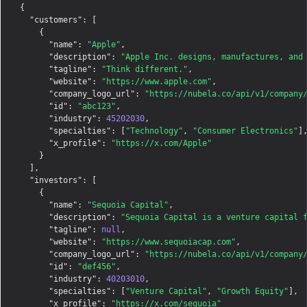
{

"customers"
: [

    {

"name"
: 
"Apple"
,

"description"
: 
"Apple Inc. designs, manufactures, and
"tagline"
: 
"Think different."
,

"website"
: 
"https://www.apple.com"
,

"company_logo_url"
: 
"https://nubela.co/api/v1/company
"id"
: 
"abc123"
,

"industry"
: 
45202030
,

"specialties"
: [
"Technology"
, 
"Consumer Electronics"
],
"x_profile"
: 
"https://x.com/Apple"
    }

  ],

"investors"
: [

    {

"name"
: 
"Sequoia Capital"
,

"description"
: 
"Sequoia Capital is a venture capital 
"tagline"
: 
null
,

"website"
: 
"https://www.sequoiacap.com"
,

"company_logo_url"
: 
"https://nubela.co/api/v1/company
"id"
: 
"def456"
,

"industry"
: 
40203010
,

"specialties"
: [
"Venture Capital"
, 
"Growth Equity"
],

"x_profile"
: 
"https://x.com/sequoia"