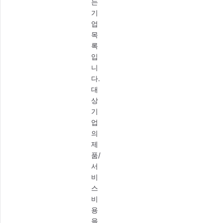
는
기
업
목
록
입
니
다.
대
상
기
업
의
제
품/
서
비
스
비
용
을