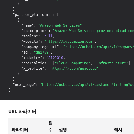
    }

  ],

"partner_platforms"
: [

    {

"name"
: 
"Amazon Web Services"
,

"description"
: 
"Amazon Web Services provides cloud co
"tagline"
: 
null
,

"website"
: 
"https://aws.amazon.com"
,

"company_logo_url"
: 
"https://nubela.co/api/v1/company
"id"
: 
"ghi789"
,

"industry"
: 
45101010
,

"specialties"
: [
"Cloud Computing"
, 
"Infrastructure"
],

"x_profile"
: 
"https://x.com/awscloud"
    }

  ],

"next_page"
: 
"https://nubela.co/api/v1/customer/listing?w
URL 파라미터
필
파라미터
수
설명
예시