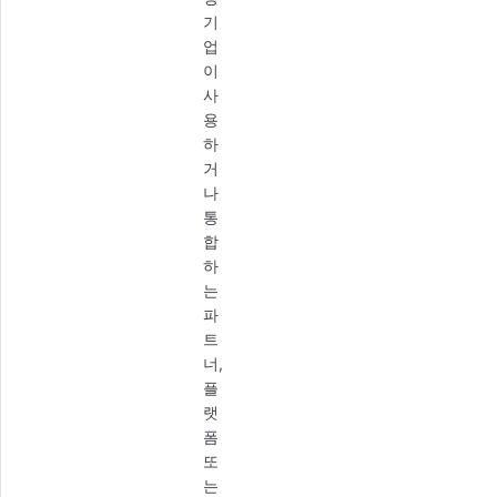
기
업
이
사
용
하
거
나
통
합
하
는
파
트
너,
플
랫
폼
또
는