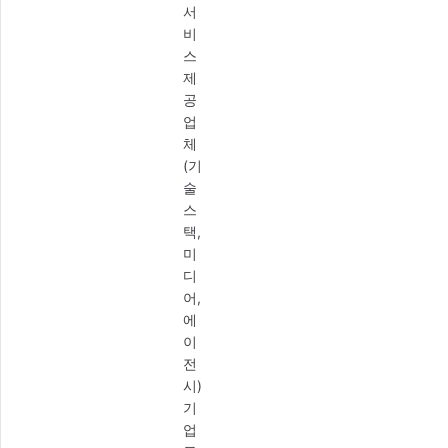
서
비
스
제
공
업
체
(기
술
스
택,
미
디
어,
에
이
전
시)
기
업