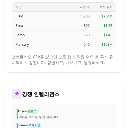
기업
직원 수
투자 유치
Plaid
1,200
$734M
Brex
800
$1.5B
Ramp
650
$1.4B
Mercury
540
$163M
포트폴리오 CSV를 넣으면 모든 행에 직원 수와 총 투자 유
치액이 보강됩니다. 정렬하고, 내보내고, 공유하세요.
경쟁 인텔리전스
Adyen
블로그
SaaS용 새로운 통합 결제 API
Square
X 게시물