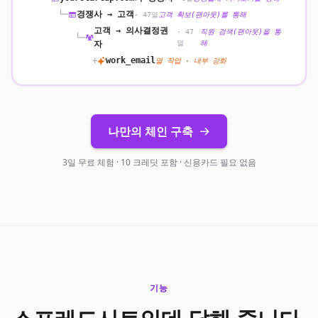
└─
경쟁사 → 고객
· 47열
고객 확보(팬아웃)를 통해
고객 → 의사결정권
· 47
직원 검색(팬아웃)을 통
└─
자
열
해
+
work_email
열 작업 · 내부 강화
나만의 체인 구축
3일 무료 체험 · 10 크레딧 포함 · 신용카드 필요 없음
기능