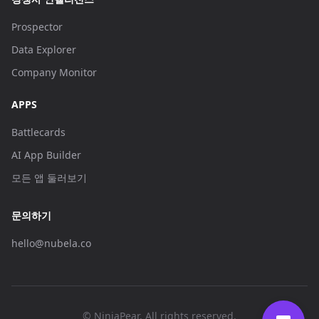
Prospector
Data Explorer
Company Monitor
APPS
Battlecards
AI App Builder
모든 앱 둘러보기
문의하기
hello@nubela.co
© NinjaPear. All rights reserved.