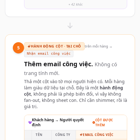
+ 42 khác
HÀNH ĐỘNG CỘT · TẠI CHỖ
trên mỗi hàng →
5
Nhận email công việc
Thêm email công việc.
Không có
trang tính mới.
Thả một cột vào tờ mọi người hiện có. Mỗi hàng
làm giàu dữ liệu tại chỗ. Đây là một
hành động
cột
, không phải là phép biến đổi, vì vậy không
fan-out, không sheet con. Chỉ cần shimmer, rồi là
giá trị.
Khách hàng → Người quyết
CỘT ĐƯỢC
định
THÊM
TÊN
CÔNG TY
EMAIL CÔNG VIỆC