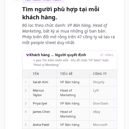
Tìm người phù hợp tại mỗi
khách hàng.
Bộ lọc theo chức danh:
VP Bán hàng
,
Head of
Marketing
, bất kỳ ai mua những gì bạn bán.
Phép biến đổi mở rộng trên 47 công ty và tạo ra
một people sheet duy nhất.
Khách hàng → Người quyết định
47 HÀNG
↳ qua Tìm kiếm nhân viên · tiêu đề chứa "VP Sales" hoặc
"Head of Marketing"
TÊN
TIÊU ĐỀ
CÔNG TY
1
Sarah Kim
VP Bán hàng
Shopify
2
Marcus
Head of
Lyft
Taylor
Marketing
3
Priya Iyer
VP Bán hàng
DoorDash
4
James Chen
Head of
eBay
Marketing
5
Aisha Patel
VP Bán hàng
Microsoft