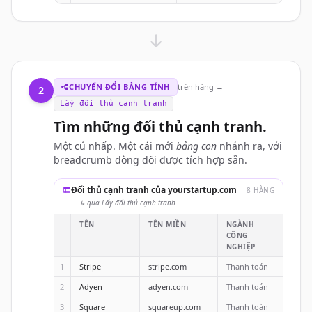
CHUYỂN ĐỔI BẢNG TÍNH
trên hàng →
2
Lấy đối thủ cạnh tranh
Tìm những đối thủ cạnh tranh.
Một cú nhấp. Một cái mới
bảng con
nhánh ra, với
breadcrumb dòng dõi được tích hợp sẵn.
Đối thủ cạnh tranh của yourstartup.com
8 HÀNG
↳ qua Lấy đối thủ cạnh tranh
TÊN
TÊN MIỀN
NGÀNH
CÔNG
NGHIỆP
1
Stripe
stripe.com
Thanh toán
2
Adyen
adyen.com
Thanh toán
3
Square
squareup.com
Thanh toán