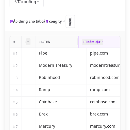
Tải xuống
Thêm
Áp dụng cho tất cả
8
công ty
#
·
TÊN
Thêm cột
TÊN MIỀN
Pipe
pipe.com
1
Modern Treasury
moderntreasury.co
2
Robinhood
robinhood.com
3
Ramp
ramp.com
4
Coinbase
coinbase.com
5
Brex
brex.com
6
Mercury
mercury.com
7