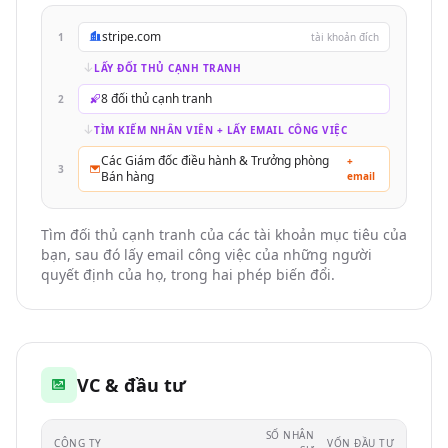
stripe.com
1
tài khoản đích
LẤY ĐỐI THỦ CẠNH TRANH
8 đối thủ cạnh tranh
2
TÌM KIẾM NHÂN VIÊN + LẤY EMAIL CÔNG VIỆC
Các Giám đốc điều hành & Trưởng phòng
+
3
Bán hàng
email
Tìm đối thủ cạnh tranh của các tài khoản mục tiêu của
bạn, sau đó lấy email công việc của những người
quyết định của họ, trong hai phép biến đổi.
VC & đầu tư
SỐ NHÂN
CÔNG TY
VỐN ĐẦU TƯ