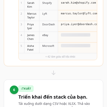
1
Sarah
Shopify
sarah.kim@shopify.com
Kim
2
Marcus
Lyft
marcus.taylor@lyft.com
Taylor
3
Priya
DoorDash
priya.iyer@doordash.com
Iyer
4
James
eBay
đang làm giàu dữ liệu...
Chen
5
Aisha
Microsoft
đang làm giàu dữ liệu...
Patel
+ 42 làm giàu dữ liệu khác
XUẤT
6
Triển khai đến stack của bạn.
Tải xuống dưới dạng CSV hoặc XLSX. Thả vào