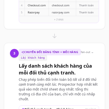
4
Checkout.com
checkout.com
Thanh toán
5
Razorpay
razorpay.com
Thanh toán
+ 3 khác
CHUYỂN ĐỔI BẢNG TÍNH × MỖI HÀNG
fan-out →
3
Lấy khách hàng
Lấy danh sách khách hàng của
mỗi đối thủ cạnh tranh.
Chạy phép biến đổi trên toàn bộ
tất cả 8 đối thủ
cạnh tranh cùng một lúc
. Prospector hợp nhất kết
quả vào một child sheet duy nhất: tổng thị
trường có địa chỉ của bạn, chỉ với một cú nhấp
chuột.