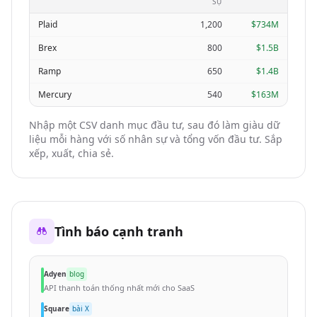
SỰ
Plaid
1,200
$734M
Brex
800
$1.5B
Ramp
650
$1.4B
Mercury
540
$163M
Nhập một CSV danh mục đầu tư, sau đó làm giàu dữ
liệu mỗi hàng với số nhân sự và tổng vốn đầu tư. Sắp
xếp, xuất, chia sẻ.
Tình báo cạnh tranh
Adyen
blog
API thanh toán thống nhất mới cho SaaS
Square
bài X