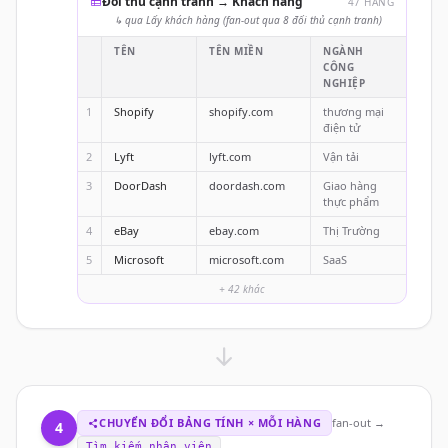
Đối thủ cạnh tranh → Khách hàng
47 HÀNG
↳ qua Lấy khách hàng (fan-out qua 8 đối thủ cạnh tranh)
TÊN
TÊN MIỀN
NGÀNH
CÔNG
NGHIỆP
1
Shopify
shopify.com
thương mại
điện tử
2
Lyft
lyft.com
Vận tải
3
DoorDash
doordash.com
Giao hàng
thực phẩm
4
eBay
ebay.com
Thị Trường
5
Microsoft
microsoft.com
SaaS
+ 42 khác
CHUYỂN ĐỔI BẢNG TÍNH × MỖI HÀNG
fan-out →
4
Tìm kiếm nhân viên