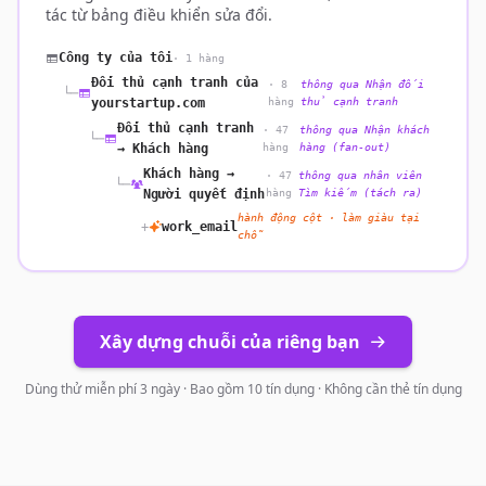
tác từ bảng điều khiển sửa đổi.
Công ty của tôi
· 1 hàng
Đối thủ cạnh tranh của
· 8
thông qua Nhận đối
└─
yourstartup.com
hàng
thủ cạnh tranh
Đối thủ cạnh tranh
· 47
thông qua Nhận khách
└─
→ Khách hàng
hàng
hàng (fan-out)
Khách hàng →
· 47
thông qua nhân viên
└─
Người quyết định
hàng
Tìm kiếm (tách ra)
hành động cột · làm giàu tại
+
work_email
chỗ
Xây dựng chuỗi của riêng bạn
Dùng thử miễn phí 3 ngày · Bao gồm 10 tín dụng · Không cần thẻ tín dụng