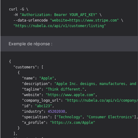
curl -G \

  -H 
"Authorization: Bearer YOUR_API_KEY"
 \

  --data-urlencode 
"website=https://www.stripe.com"
 \

"https://nubela.co/api/v1/customer/listing"
Exemple de réponse :
{

"customers"
: [

    {

"name"
: 
"Apple"
,

"description"
: 
"Apple Inc. designs, manufactures, and
"tagline"
: 
"Think different."
,

"website"
: 
"https://www.apple.com"
,

"company_logo_url"
: 
"https://nubela.co/api/v1/company
"id"
: 
"abc123"
,

"industry"
: 
45202030
,

"specialties"
: [
"Technology"
, 
"Consumer Electronics"
],
"x_profile"
: 
"https://x.com/Apple"
    }

  ],
