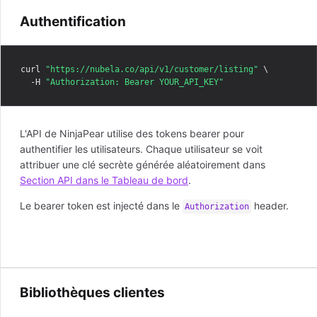
Authentification
curl 
"https://nubela.co/api/v1/customer/listing"
 \

  -H 
"Authorization: Bearer YOUR_API_KEY"
L'API de NinjaPear utilise des tokens bearer pour
authentifier les utilisateurs. Chaque utilisateur se voit
attribuer une clé secrète générée aléatoirement dans
Section API dans le Tableau de bord
.
Le bearer token est injecté dans le
header.
Authorization
Bibliothèques clientes