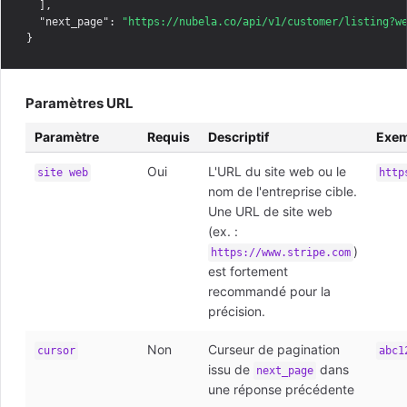
  ],

"next_page"
: 
"https://nubela.co/api/v1/customer/listing?w
Paramètres URL
Paramètre
Requis
Descriptif
Exem
Oui
L'URL du site web ou le
site web
http
nom de l'entreprise cible.
Une URL de site web
(ex. :
)
https://www.stripe.com
est fortement
recommandé pour la
précision.
Non
Curseur de pagination
cursor
abc1
issu de
dans
next_page
une réponse précédente