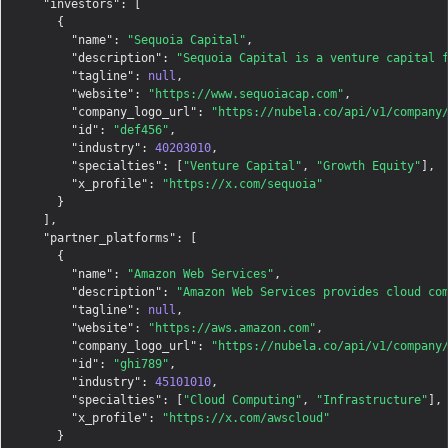
"investors"
: [

    {

"name"
: 
"Sequoia Capital"
,

"description"
: 
"Sequoia Capital is a venture capital 
"tagline"
: 
null
,

"website"
: 
"https://www.sequoiacap.com"
,

"company_logo_url"
: 
"https://nubela.co/api/v1/company
"id"
: 
"def456"
,

"industry"
: 
40203010
,

"specialties"
: [
"Venture Capital"
, 
"Growth Equity"
],

"x_profile"
: 
"https://x.com/sequoia"
    }

  ],

"partner_platforms"
: [

    {

"name"
: 
"Amazon Web Services"
,

"description"
: 
"Amazon Web Services provides cloud co
"tagline"
: 
null
,

"website"
: 
"https://aws.amazon.com"
,

"company_logo_url"
: 
"https://nubela.co/api/v1/company
"id"
: 
"ghi789"
,

"industry"
: 
45101010
,

"specialties"
: [
"Cloud Computing"
, 
"Infrastructure"
],

"x_profile"
: 
"https://x.com/awscloud"
    }
