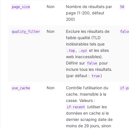
Non
Nombre de résultats par
page_size
50
page (1-200, défaut
200)
Non
Exclure les résultats de
quality_filter
fals
faible qualité (TLD
indésirables tels que
,
et les sites
.top
.xyz
web inaccessibles).
Définir sur
pour
false
inclure tous les résultats.
(par défaut :
)
true
Non
Contrôle l'utilisation du
use_cache
if-p
cache. Insensible à la
casse. Valeurs :
(utiliser les
if-recent
données en cache si le
dernier scraping date de
moins de 29 jours, sinon