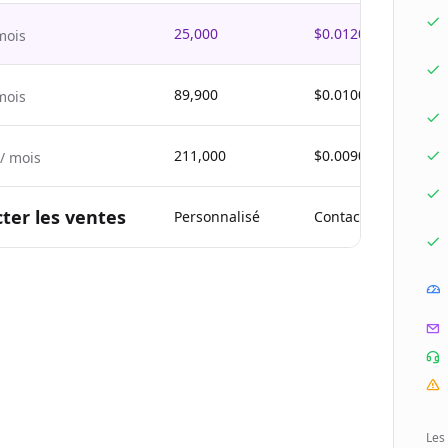
25,000
$0.0120
mois
89,900
$0.0100
mois
211,000
$0.00900
/ mois
ter les ventes
Personnalisé
Contacter les vente
Les 