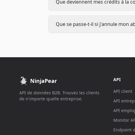
Que deviennent mes crédits à la 
Que se passe-t-il si j'annule mon
API
NinjaPear
API client
API de données B2B. Trouvez les clients
de n'importe quelle entreprise.
API entrep
API emplo
Monitor AP
Endpoint d