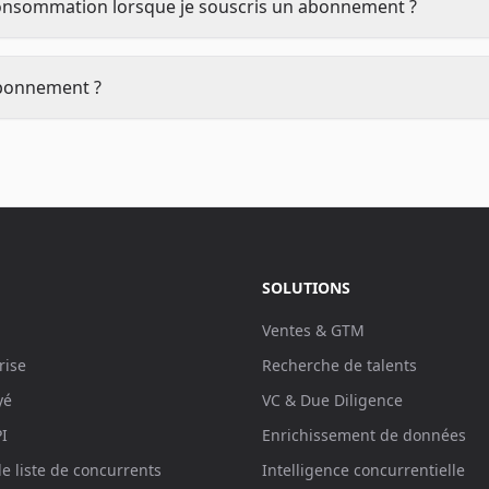
consommation lorsque je souscris un abonnement ?
 abonnement ?
SOLUTIONS
Ventes & GTM
rise
Recherche de talents
yé
VC & Due Diligence
I
Enrichissement de données
e liste de concurrents
Intelligence concurrentielle