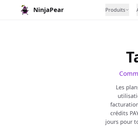
NinjaPear
Produits
T
Commen
Les plan
utilisat
facturatio
crédits PA
jours pour t