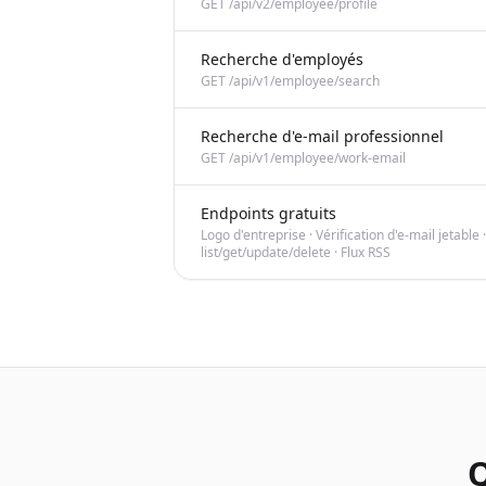
GET /api/v2/employee/profile
Recherche d'employés
GET /api/v1/employee/search
Recherche d'e-mail professionnel
GET /api/v1/employee/work-email
Endpoints gratuits
Logo d'entreprise · Vérification d'e-mail jetable ·
list/get/update/delete · Flux RSS