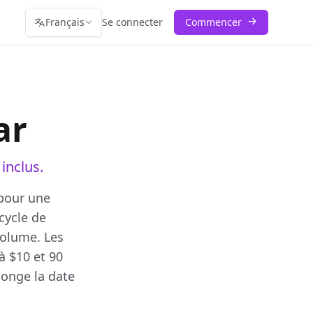
Français
Se connecter
Commencer
ar
inclus.
 pour une
 cycle de
volume. Les
à $10 et 90
longe la date