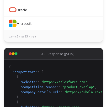
Oracle
Microsoft
แสดง 5 จาก 15 คู่แข่ง
API Response (JSON)
{
"competitors"
: [
{
"website"
:
"https://salesforce.com"
,
"competition_reason"
:
"product_overlap"
,
"company_details_url"
:
"https://nubela.co/api
},
{