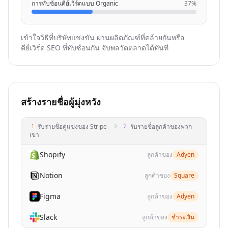
การทับซ้อนคีย์เวิร์ดแบบ Organic
37%
{
"company_details_url"
: 
"https://nubela.co/api
"competition_reason"
: 
"organic_keyword_overla
เข้าใจวิธีที่บริษัทแข่งขัน ผ่านผลิตภัณฑ์ที่คล้ายกันหรือ
"website"
: 
"https://fullenrich.com"
คีย์เวิร์ด SEO ที่ทับซ้อนกัน จับพลวัตตลาดได้ทันที
}
,

{
"company_details_url"
: 
"https://nubela.co/api
"competition_reason"
: 
"organic_keyword_overla
"website"
: 
"https://kaspr.io"
สร้างรายชื่อผู้มุ่งหวัง
}
,

{
รับรายชื่อคู่แข่งของ Stripe
รับรายชื่อลูกค้าของพวก
"company_details_url"
: 
"https://nubela.co/api
เขา
"competition_reason"
: 
"organic_keyword_overla
"website"
: 
"https://useartemis.co"
Shopify
ลูกค้าของ
Adyen
}
,

Notion
ลูกค้าของ
Square
{
"company_details_url"
: 
"https://nubela.co/api
Figma
ลูกค้าของ
Adyen
"competition_reason"
: 
"organic_keyword_overla
"website"
: 
"https://scrupp.com"
Slack
ลูกค้าของ
ชำระเงิน
}
,
