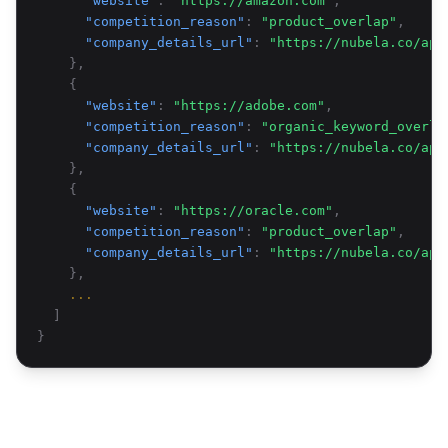
"website"
:
"https://amazon.com"
,
"competition_reason"
:
"product_overlap"
,
"company_details_url"
:
"https://nubela.co/api
},
{
"website"
:
"https://adobe.com"
,
"competition_reason"
:
"organic_keyword_overla
"company_details_url"
:
"https://nubela.co/api
},
{
"website"
:
"https://oracle.com"
,
"competition_reason"
:
"product_overlap"
,
"company_details_url"
:
"https://nubela.co/api
},
...
]
}