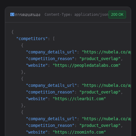
การตอบสนอง
200 OK
Content-Type: application/json
{
"competitors"
: 
[
{
"company_details_url"
: 
"https://nubela.co/api
"competition_reason"
: 
"product_overlap"
,

"website"
: 
"https://peopledatalabs.com"
}
,

{
"company_details_url"
: 
"https://nubela.co/api
"competition_reason"
: 
"product_overlap"
,

"website"
: 
"https://clearbit.com"
}
,

{
"company_details_url"
: 
"https://nubela.co/api
"competition_reason"
: 
"product_overlap"
,

"website"
: 
"https://zoominfo.com"