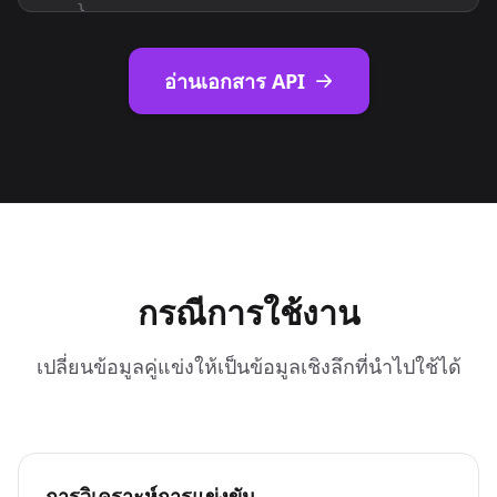
}
,

{
"company_details_url"
: 
"https://nubela.co/api
อ่านเอกสาร API
"competition_reason"
: 
"product_overlap"
,

"website"
: 
"https://coresignal.com"
}
,

{
"company_details_url"
: 
"https://nubela.co/api
"competition_reason"
: 
"product_overlap"
,

"website"
: 
"https://lusha.com"
}
,

{
กรณีการใช้งาน
"company_details_url"
: 
"https://nubela.co/api
"competition_reason"
: 
"product_overlap"
,

"website"
: 
"https://uplead.com"
เปลี่ยนข้อมูลคู่แข่งให้เป็นข้อมูลเชิงลึกที่นำไปใช้ได้
}
,

{
"company_details_url"
: 
"https://nubela.co/api
"competition_reason"
: 
"product_overlap"
,

"website"
: 
"https://apollo.io"
การวิเคราะห์การแข่งขัน