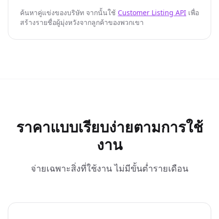
{
ค้นหาคู่แข่งของบริษัท จากนั้นใช้
Customer Listing API
เพื่อ
"company_details_url"
: 
"https://nubela.co/api
สร้างรายชื่อผู้มุ่งหวังจากลูกค้าของพวกเขา
"competition_reason"
: 
"organic_keyword_overla
"website"
: 
"https://evaboot.com"
}
]
,

"website"
: 
"https://nubela.co"
}
ราคาแบบเรียบง่ายตามการใช้
งาน
จ่ายเฉพาะสิ่งที่ใช้งาน ไม่มีขั้นต่ำรายเดือน