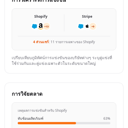
}
,

{
"company_details_url"
: 
"https://nubela.co/api
Shopify
Stripe
"competition_reason"
: 
"product_overlap"
,

"website"
: 
"https://brightdata.com"
+13
+9
}
,

{
4 ส่วนแชร์
|
11 รายการเฉพาะของ Shopify
"company_details_url"
: 
"https://nubela.co/api
"competition_reason"
: 
"product_overlap"
,

"website"
: 
"https://sapiengraph.com"
เปรียบเทียบภูมิทัศน์การแข่งขันของบริษัทต่างๆ ระบุคู่แข่งที่
ใช้ร่วมกันและคู่แข่งเฉพาะตัวในระดับขนาดใหญ่
}
,

{
"company_details_url"
: 
"https://nubela.co/api
"competition_reason"
: 
"product_overlap"
,

"website"
: 
"https://phantombuster.com"
การวิจัยตลาด
}
,

{
"company_details_url"
: 
"https://nubela.co/api
เหตุผลการแข่งขันสำหรับ Shopify
"competition_reason"
: 
"organic_keyword_overla
ทับซ้อนผลิตภัณฑ์
63%
"website"
: 
"https://enrichmentapi.io"
}
,
