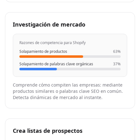
"website"
: 
"https://phantombuster.com"
}
,

{
Investigación de mercado
"company_details_url"
: 
"https://nubela.co/api
"competition_reason"
: 
"organic_keyword_overla
"website"
: 
"https://enrichmentapi.io"
Razones de competencia para Shopify
}
,

Solapamiento de productos
63%
{
"company_details_url"
: 
"https://nubela.co/api
Solapamiento de palabras clave orgánicas
37%
"competition_reason"
: 
"organic_keyword_overla
"website"
: 
"https://fullenrich.com"
}
,

Comprende cómo compiten las empresas: mediante
{
productos similares o palabras clave SEO en común.
"company_details_url"
: 
"https://nubela.co/api
Detecta dinámicas de mercado al instante.
"competition_reason"
: 
"organic_keyword_overla
"website"
: 
"https://kaspr.io"
}
,

{
"company_details_url"
: 
"https://nubela.co/api
Crea listas de prospectos
"competition_reason"
: 
"organic_keyword_overla