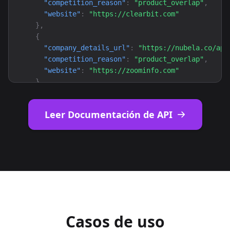
"competition_reason"
: 
"product_overlap"
,

"website"
: 
"https://clearbit.com"
}
,

{
"company_details_url"
: 
"https://nubela.co/api
"competition_reason"
: 
"product_overlap"
,

"website"
: 
"https://zoominfo.com"
}
,

{
"company_details_url"
: 
"https://nubela.co/api
Leer Documentación de API
"competition_reason"
: 
"product_overlap"
,

"website"
: 
"https://coresignal.com"
}
,

{
"company_details_url"
: 
"https://nubela.co/api
"competition_reason"
: 
"product_overlap"
,

"website"
: 
"https://lusha.com"
}
,

{
Casos de uso
"company_details_url"
: 
"https://nubela.co/api
"competition_reason"
: 
"product_overlap"
,
