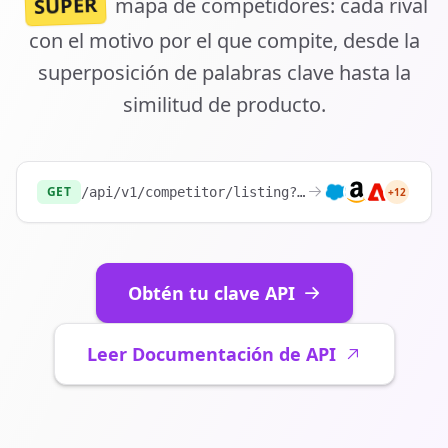
SÚPER
mapa de competidores: cada rival
con el motivo por el que compite, desde la
superposición de palabras clave hasta la
similitud de producto.
GET
/api/v1/competitor/listing?website=
https://sh
+12
Obtén tu clave API
Leer Documentación de API