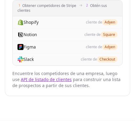
"website"
: 
"https://useartemis.co"
Obtener competidores de Stripe
Obtén sus
}
,

clientes
{
"company_details_url"
: 
"https://nubela.co/api
Shopify
cliente de
Adyen
"competition_reason"
: 
"organic_keyword_overla
Notion
"website"
: 
"https://scrupp.com"
cliente de
Square
}
,

Figma
cliente de
Adyen
{
"company_details_url"
: 
"https://nubela.co/api
Slack
cliente de
Checkout
"competition_reason"
: 
"organic_keyword_overla
"website"
: 
"https://evaboot.com"
Encuentre los competidores de una empresa, luego
}
use
API de listado de clientes
para construir una lista
]
,

de prospectos a partir de sus clientes.
"website"
: 
"https://nubela.co"
}