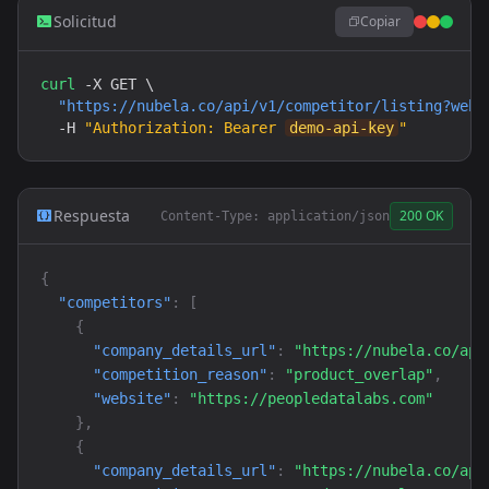
Solicitud
Copiar
curl
 -X GET \

"https://nubela.co/api/v1/competitor/listing?webs
  -H 
"Authorization: Bearer 
demo-api-key
"
Respuesta
200 OK
Content-Type: application/json
{
"competitors"
: 
[
{
"company_details_url"
: 
"https://nubela.co/api
"competition_reason"
: 
"product_overlap"
,

"website"
: 
"https://peopledatalabs.com"
}
,

{
"company_details_url"
: 
"https://nubela.co/api