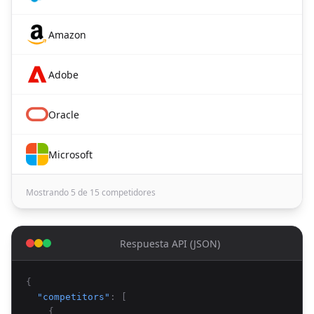
Amazon
Adobe
Oracle
Microsoft
Mostrando 5 de 15 competidores
Respuesta API (JSON)
{
"competitors"
: [
{