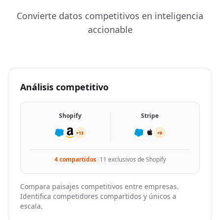
"website"
: 
"https://uplead.com"
Convierte datos competitivos en inteligencia
}
,

accionable
{
"company_details_url"
: 
"https://nubela.co/api
"competition_reason"
: 
"product_overlap"
,

"website"
: 
"https://apollo.io"
}
,

Análisis competitivo
{
"company_details_url"
: 
"https://nubela.co/api
"competition_reason"
: 
"product_overlap"
,

Shopify
Stripe
"website"
: 
"https://brightdata.com"
}
,

+13
+9
{
"company_details_url"
: 
"https://nubela.co/api
4 compartidos
|
11 exclusivos de Shopify
"competition_reason"
: 
"product_overlap"
,

"website"
: 
"https://sapiengraph.com"
}
,

Compara paisajes competitivos entre empresas.
{
Identifica competidores compartidos y únicos a
"company_details_url"
: 
"https://nubela.co/api
escala.
"competition_reason"
: 
"product_overlap"
,
