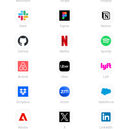
Microsoft
Stripe
Shopify
Slack
Figma
Notion
GitHub
Netflix
Spotify
Airbnb
Uber
Lyft
Dropbox
Zoom
Salesforce
Adobe
X
LinkedIn