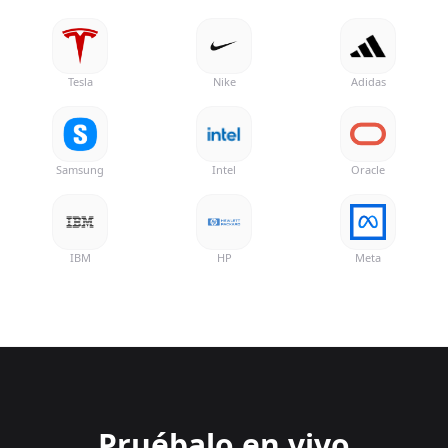
Tesla
Nike
Adidas
Samsung
Intel
Oracle
IBM
HP
Meta
Pruébalo en vivo