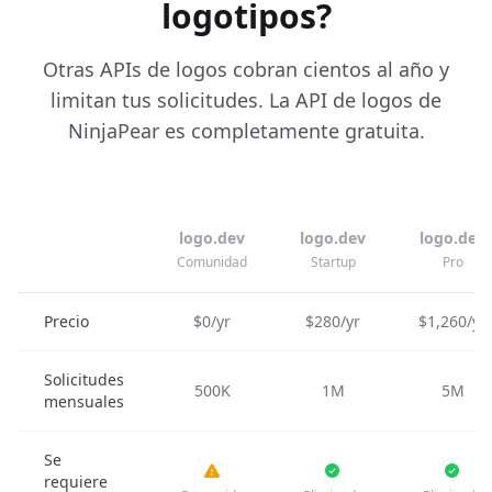
logotipos?
Otras APIs de logos cobran cientos al año y
limitan tus solicitudes. La API de logos de
NinjaPear es completamente gratuita.
logo.dev
logo.dev
logo.dev
Comunidad
Startup
Pro
Precio
$0/yr
$280/yr
$1,260/yr
Solicitudes
500K
1M
5M
mensuales
Se
requiere