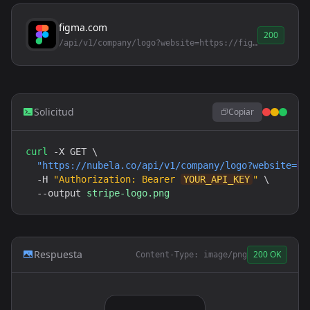
figma.com
200
/api/v1/company/logo?website=https://figma.com
Solicitud
Copiar
curl
 -X GET \

"
https://nubela.co
/api/v1/company/logo?website=
h
  -H 
"Authorization: Bearer 
YOUR_API_KEY
"
 \

  --output 
stripe-logo.png
Respuesta
200 OK
Content-Type: image/png