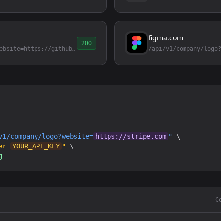
figma.com
200
/api/v1/company/logo?website=https://github.com
v1/company/logo?website=
https://stripe.com
"
 \

er 
YOUR_API_KEY
"
 \

g
C