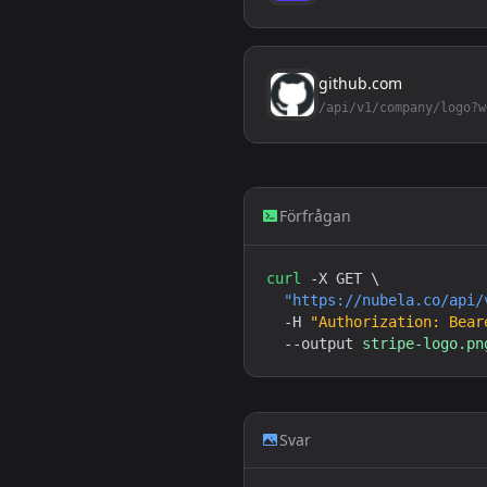
github.com
Förfrågan
curl
 -X GET \

"
https://nubela.co
/api/
  -H 
"Authorization: Bear
  --output 
stripe-logo.pn
Svar