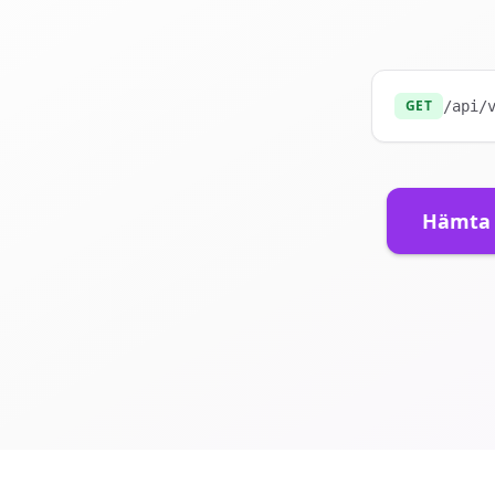
GET
/api/
Hämta d