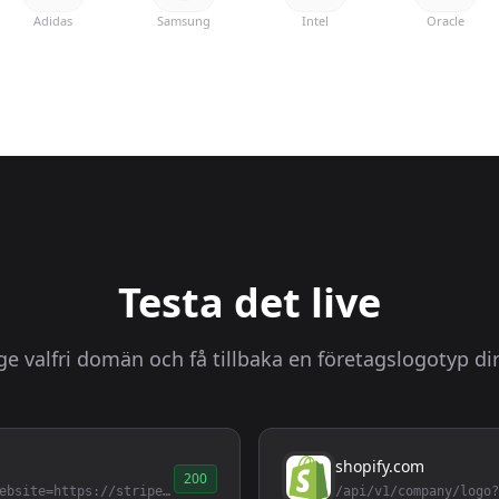
Adidas
Samsung
Intel
Oracle
Testa det live
e valfri domän och få tillbaka en företagslogotyp di
shopify.com
200
/api/v1/company/logo?website=https://stripe.com