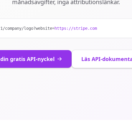
månadsavgifter, inga attributionslänkar.
v1/company/logo?website=
https://stripe.com
in gratis API-nyckel
Läs API-dokumenta