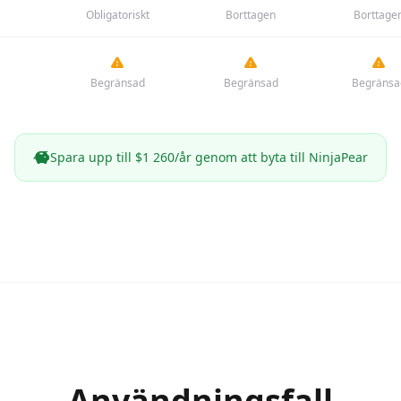
Obligatoriskt
Borttagen
Borttage
Begränsad
Begränsad
Begränsa
Spara upp till $1 260/år genom att byta till NinjaPear
Användningsfall