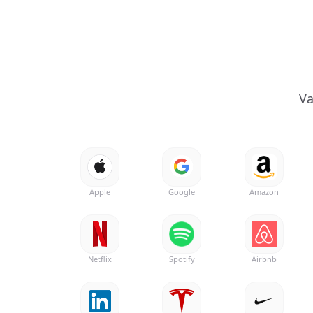
Va
Apple
Google
Amazon
Netflix
Spotify
Airbnb