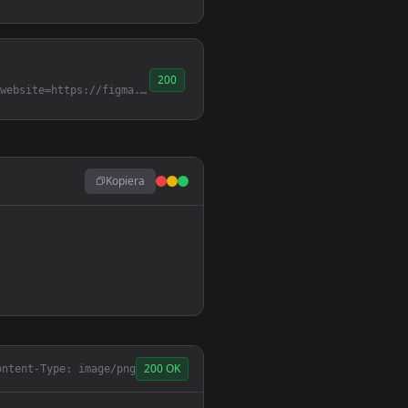
200
/api/v1/company/logo?website=https://figma.com
Kopiera
200 OK
ontent-Type: image/png