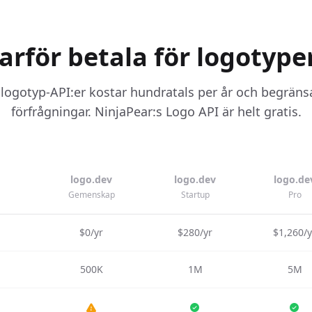
arför betala för logotype
logotyp-API:er kostar hundratals per år och begräns
förfrågningar. NinjaPear:s Logo API är helt gratis.
logo.dev
logo.dev
logo.de
Gemenskap
Startup
Pro
$0/yr
$280/yr
$1,260/y
500K
1M
5M