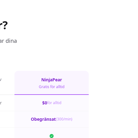
r?
ar dina
v
NinjaPear
Gratis för alltid
r
$0
för alltid
Obegränsat
(300/min)