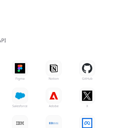
API
Figma
Notion
GitHub
Salesforce
Adobe
X