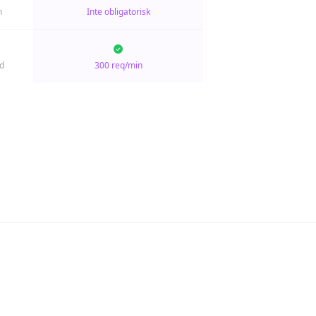
n
Inte obligatorisk
d
300 req/min