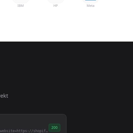
IBM
HP
Meta
rekt
200
/api/v1/company/logo?website=https://shopify.com