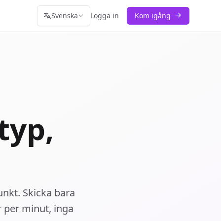
Svenska
Logga in
Kom igång
typ,
unkt. Skicka bara
 per minut, inga