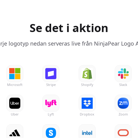
Se det i aktion
rje logotyp nedan serveras live från NinjaPear Logo 
Microsoft
Stripe
Shopify
Slack
Uber
Lyft
Dropbox
Zoom