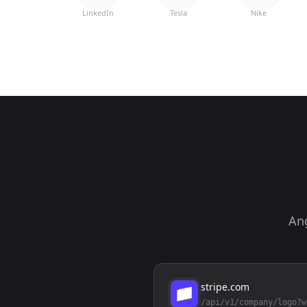
LinkedIn
Tesla
Nike
Ang
stripe.com