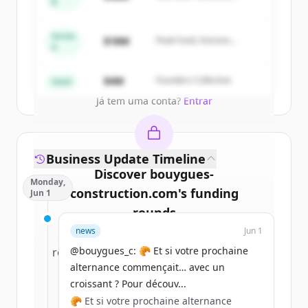
of
Bouygues Bâtiment Ile-de-France
.
B
Summit Capital
New accounts include trial credits to
get started.
Series
$18M
Peak Fund, Horizon
A
Partners
Create Free Account
$4M
Founders Collective
Seed
Já tem uma conta?
Entrar
Business Update Timeline
Discover
bouygues-
Monday,
construction.com
's
funding
Jun 1
rounds
news
Jun 1
Sign up for free to view all
funding
@bouygues_c: 🥐 Et si votre prochaine
rounds
of
bouygues-construction.com
.
alternance commençait… avec un
New accounts include trial credits to
croissant ? Pour découv...
get started.
🥐 Et si votre prochaine alternance