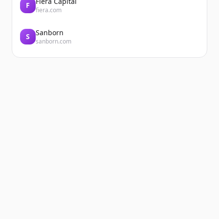
Fiera Capital
F
fiera.com
Sanborn
S
sanborn.com