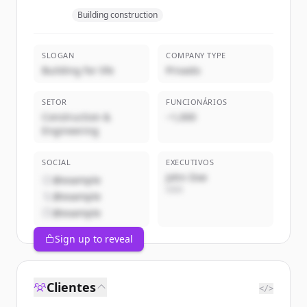
Building construction
SLOGAN
COMPANY TYPE
Building for life
Privado
SETOR
FUNCIONÁRIOS
Construction &
~1,000
Engineering
SOCIAL
EXECUTIVOS
John Doe
@example
CEO
@example
@example
Sign up to reveal
Clientes
</>