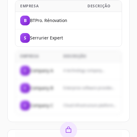
EMPRESA
DESCRIÇÃO
B
BTPro. Rénovation
S
Serrurier Expert
EMPRESA
DESCRIÇÃO
C
Company A
A technology company...
C
Company B
Enterprise software provider...
C
Company C
Cloud infrastructure platform...