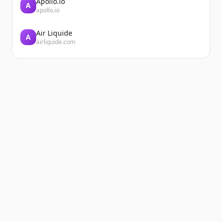
Apollo.io
A
apollo.io
Air Liquide
A
airliquide.com