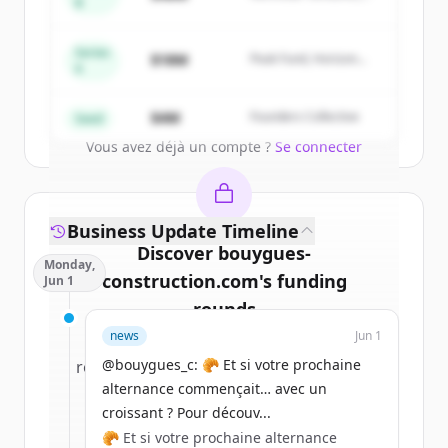
of
Bouygues Bâtiment Ile-de-France
.
B
Summit Capital
New accounts include trial credits to
get started.
Series
$18M
Peak Fund, Horizon
A
Partners
Create Free Account
$4M
Founders Collective
Seed
Vous avez déjà un compte ?
Se connecter
Business Update Timeline
Discover
bouygues-
Monday,
construction.com
's
funding
Jun 1
rounds
news
Jun 1
Sign up for free to view all
funding
@bouygues_c: 🥐 Et si votre prochaine
rounds
of
bouygues-construction.com
.
alternance commençait… avec un
New accounts include trial credits to
croissant ? Pour découv...
get started.
🥐 Et si votre prochaine alternance