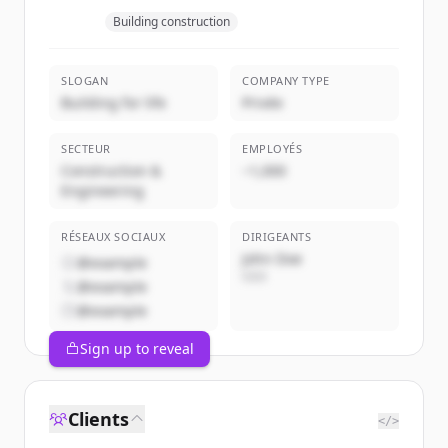
Building construction
SLOGAN
COMPANY TYPE
Building for life
Privée
SECTEUR
EMPLOYÉS
Construction &
~1,000
Engineering
RÉSEAUX SOCIAUX
DIRIGEANTS
John Doe
@example
CEO
@example
@example
Sign up to reveal
Clients
</>