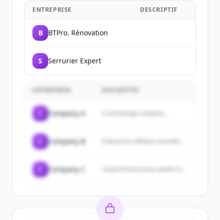
ENTREPRISE
DESCRIPTIF
B
BTPro. Rénovation
S
Serrurier Expert
ENTREPRISE
DESCRIPTIF
C
Company A
A technology company...
C
Company B
Enterprise software provider...
C
Company C
Cloud infrastructure platform...