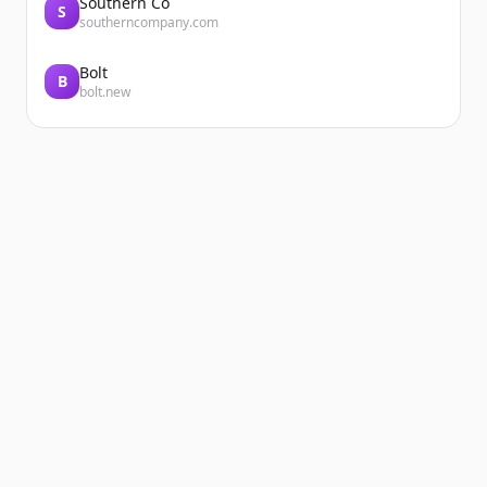
Southern Co
S
southerncompany.com
Bolt
B
bolt.new