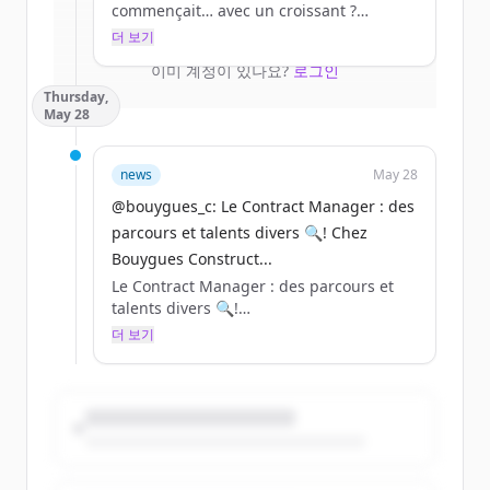
commençait… avec un croissant ?
Create Free Account
더 보기
Pour découvrir le quotidien de nos
이미 계정이 있나요?
로그인
alternants, Gaëlle, alternante RH chez
Thursday,
Bouygues Bâtiment Centre Sud-Ouest, a
May 28
tendu le micro aux collaborateurs sur les
chantiers d’une réhabilitation et d’une
construction d’une nouvelle résidence à
news
May 28
Tours. 🏗️
@bouygues_c: Le Contract Manager : des
Une belle expérience professionnelle, de
parcours et talents divers 🔍! Chez
la stabilité, et du savoir-faire : autant de
Bouygues Construct...
raisons qui donnent envie de rejoindre
Le Contract Manager : des parcours et
Bouygues Construction.
talents divers 🔍!
더 보기
PS : si vous aimez les pains au chocolat
Chez Bouygues Construction, plus de 100
(ou les chocolatines 😉), ça marche aussi
Contract Managers accompagnent nos
!
projets au quotidien. Et non, leur mission
ne se limite pas à gérer des contrats.
🚀 Prêts à passer en mode pro ? Il est
encore temps de nous rejoindre :
Alors, concrètement, en quoi consiste ce
https://t.co/rWOAIG9fGh
métier ?