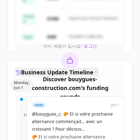
of
Bouygues Bâtiment Ile-de-France
.
B
Capital
New accounts include trial credits to
get started.
Series
$18M
Peak Fund, Horizon Partners
A
Create Free Account
$4M
Founders Collective
Seed
이미 계정이 있나요?
로그인
Business Update Timeline
Discover
bouygues-
Monday,
construction.com
's
funding
Jun 1
rounds
news
Jun 1
Sign up for free to view all
funding
@bouygues_c: 🥐 Et si votre prochaine
rounds
of
bouygues-construction.com
.
alternance commençait… avec un
New accounts include trial credits to
croissant ? Pour découv...
get started.
🥐 Et si votre prochaine alternance