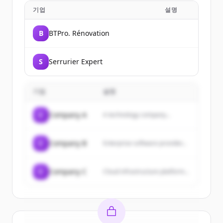
기업
설명
B
BTPro. Rénovation
S
Serrurier Expert
기업
설명
C
Company A
A technology company...
C
Company B
Enterprise software provider...
C
Company C
Cloud infrastructure platform...