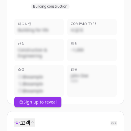
Building construction
태그라인
COMPANY TYPE
Building for life
비공개
산업
직원
Construction &
~1,000
Engineering
소셜
임원
John Doe
@example
CEO
@example
@example
Sign up to reveal
고객
</>