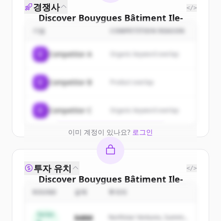
경쟁사
</>
Discover
Bouygues Bâtiment Ile-
de-France
's
customers
기업
COMPETITION REASON
Sign up for free to view all
customers
C
Competitor A
Organic keyword overlap
of
Bouygues Bâtiment Ile-de-France
.
New accounts include trial credits to
C
Competitor B
Product overlap
get started.
Create Free Account
C
Competitor C
Organic keyword overlap
이미 계정이 있나요?
로그인
투자 유치
</>
Discover
Bouygues Bâtiment Ile-
de-France
's
competitors
ROUND
금액
투자자
Sign up for free to view all
competitors
Series
$48M
Northstar Ventures, Summit