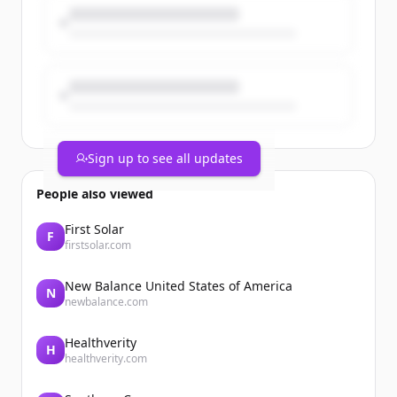
👉 Nos collaborateurs vous le racontent
eux-mêmes, à travers une série de
témoignages.
🎬 Épisode 2 : Corentin Dahiot, Siméon
Bloch-Mouraud et François Santoni,
Contract Managers chez Bouygues
Bâtiment International, nous font
Sign up to see all updates
découvrir ce métier.
People also viewed
First Solar
F
firstsolar.com
New Balance United States of America
N
newbalance.com
Healthverity
H
healthverity.com