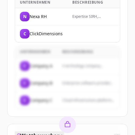
UNTERNEHMEN
BESCHREIBUNG
N
Nexa RH
Expertise SIRH,
transformation RH et
organisation par les
compétences pour
C
ClickDimensions
DRH/CRHO au Québec,
Canada, Francophonie.
Consultants
indépendants pour mieux
UNTERNEHMEN
BESCHREIBUNG
vous aider à décider de
vos investissements en
solution RH, talent et
C
Company A
A technology company...
Paie.
C
Company B
Enterprise software provider...
C
Company C
Cloud infrastructure platform...