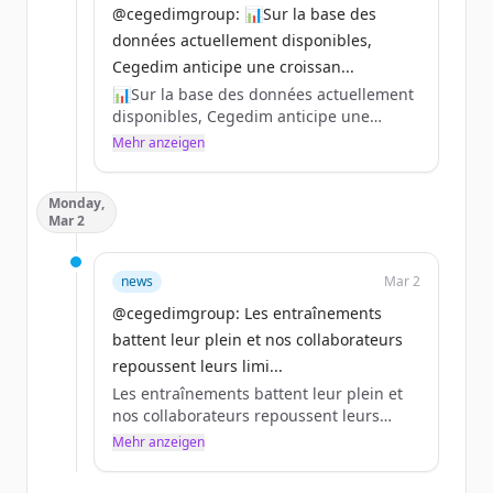
@cegedimgroup: 📊Sur la base des
données actuellement disponibles,
Cegedim anticipe une croissan...
📊Sur la base des données actuellement
disponibles, Cegedim anticipe une
croissance organique de son chiffre
Mehr anzeigen
d’affaires 2026 supérieure à 2% par
rapport à 2025.
Monday,
Pour en savoir plus sur les prochains
Mar 2
événements 👇
https://t.co/3OwZOMO2Sr
https://t.co/wg7fjQhdH9
news
Mar 2
#CegedimRésultats
@cegedimgroup: Les entraînements
https://t.co/hWkwzKE7NN
battent leur plein et nos collaborateurs
repoussent leurs limi...
Les entraînements battent leur plein et
nos collaborateurs repoussent leurs
limites 🏃‍♂️🏃‍♀️
Mehr anzeigen
Le 12 avril, près de 50 collaborateurs du
Groupe prendront le départ du