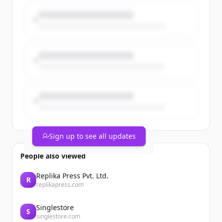
#MarathonDeParis avec des dossards
solidaires au profit de @GustaveRoussy
🎗
@parismarathon
#Solidarité #TeamCegedim
https://t.co/dP6uV6Ojx8
Sign up to see all updates
People also viewed
Replika Press Pvt. Ltd.
R
replikapress.com
Singlestore
S
singlestore.com