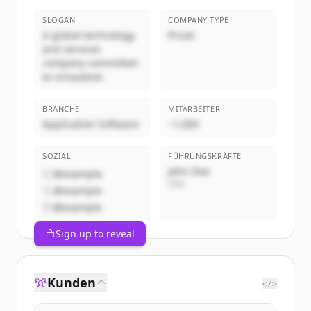
SLOGAN
COMPANY TYPE
A global technology
Privat
and services
company committed
to innovation
BRANCHE
MITARBEITER
Application Software
~1,000
SOZIAL
FÜHRUNGSKRÄFTE
John Doe
@example
CEO
@example
@example
Sign up to reveal
Kunden
</>