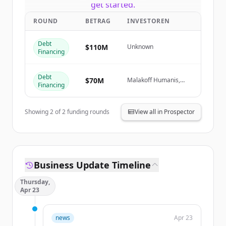
get started.
ROUND
BETRAG
INVESTOREN
Create Free Account
Debt
$110M
Unknown
Financing
Du hast schon ein Konto?
Anmelden
Debt
$70M
Malakoff Humanis,
Financing
Groupe VYV, PRO BTP
Showing
2
of
2
funding rounds
View all in Prospector
Business Update Timeline
Thursday,
Apr 23
news
Apr 23