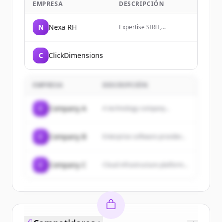
EMPRESA
DESCRIPCIÓN
N
Nexa RH
Expertise SIRH,
transformation RH et
organisation par les
compétences pour
C
ClickDimensions
DRH/CRHO au Québec,
Canada, Francophonie.
Consultants
indépendants pour mieux
EMPRESA
DESCRIPCIÓN
vous aider à décider de
vos investissements en
solution RH, talent et
C
Company A
A technology company...
Paie.
C
Company B
Enterprise software provider...
C
Company C
Cloud infrastructure platform...