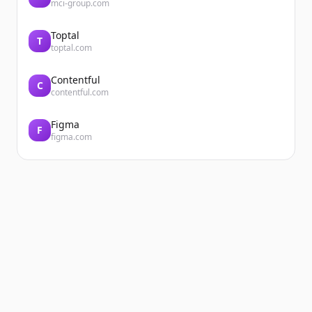
mci-group.com
Toptal
T
toptal.com
Contentful
C
contentful.com
Figma
F
figma.com