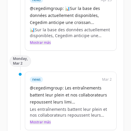
@cegedimgroup: 📊Sur la base des
données actuellement disponibles,
Cegedim anticipe une croissan...
📊Sur la base des données actuellement
disponibles, Cegedim anticipe une
croissance organique de son chiffre
Mostrar más
d’affaires 2026 supérieure à 2% par
rapport à 2025.
Monday,
Pour en savoir plus sur les prochains
Mar 2
événements 👇
https://t.co/3OwZOMO2Sr
https://t.co/wg7fjQhdH9
news
Mar 2
#CegedimRésultats
@cegedimgroup: Les entraînements
https://t.co/hWkwzKE7NN
battent leur plein et nos collaborateurs
repoussent leurs limi...
Les entraînements battent leur plein et
nos collaborateurs repoussent leurs
limites 🏃‍♂️🏃‍♀️
Mostrar más
Le 12 avril, près de 50 collaborateurs du