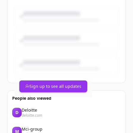
Groupe prendront le départ du
#MarathonDeParis avec des dossards
solidaires au profit de @GustaveRoussy
🎗
@parismarathon
#Solidarité #TeamCegedim
https://t.co/dP6uV6Ojx8
Sign up to see all updates
People also viewed
Deloitte
D
deloitte.com
Mci-group
M