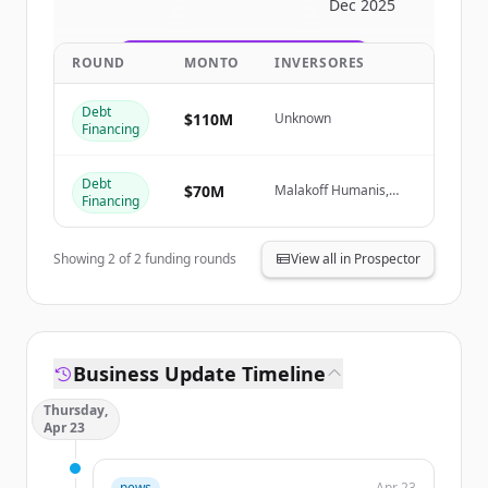
Dec 2025
get started.
ROUND
MONTO
INVERSORES
Create Free Account
Debt
¿Ya tienes una cuenta?
Iniciar sesión
$110M
Unknown
Financing
Debt
$70M
Malakoff Humanis,
Financing
Groupe VYV, PRO BTP
Showing
2
of
2
funding rounds
View all in Prospector
Business Update Timeline
Thursday,
Apr 23
news
Apr 23