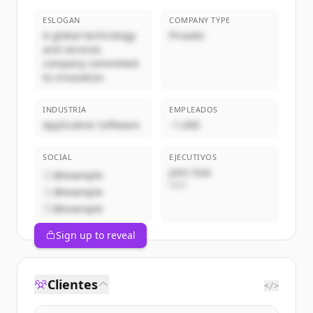
ESLOGAN
COMPANY TYPE
A global technology
Privado
and services
company committed
to innovation
INDUSTRIA
EMPLEADOS
Application Software
~1,000
SOCIAL
EJECUTIVOS
John Doe
@example
CEO
@example
@example
Sign up to reveal
Clientes
</>