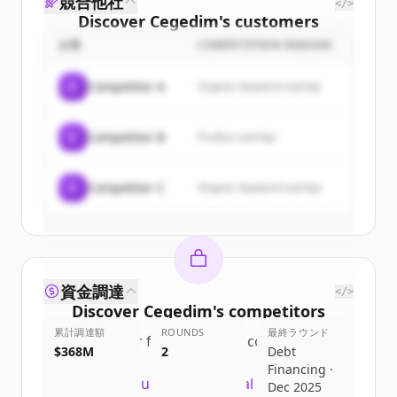
競合他社
</>
Discover
Cegedim
's
customers
企業
COMPETITION REASON
Sign up for free to view all
customers
of
Cegedim
.
C
Competitor A
Organic keyword overlap
New accounts include trial credits to
get started.
C
Competitor B
Product overlap
Create Free Account
C
Competitor C
Organic keyword overlap
すでにアカウントをお持ちですか？
サインイン
資金調達
</>
Discover
Cegedim
's
competitors
累計調達額
ROUNDS
最終ラウンド
Sign up for free to view all
competitors
$368M
2
Debt
of
Cegedim
.
Financing ·
New accounts include trial credits to
Dec 2025