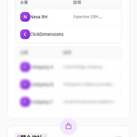
企業
説明
N
Nexa RH
Expertise SIRH,
transformation RH et
organisation par les
compétences pour
C
ClickDimensions
DRH/CRHO au Québec,
Canada, Francophonie.
Consultants
indépendants pour mieux
企業
説明
vous aider à décider de
vos investissements en
solution RH, talent et
C
Company A
A technology company...
Paie.
C
Company B
Enterprise software provider...
C
Company C
Cloud infrastructure platform...