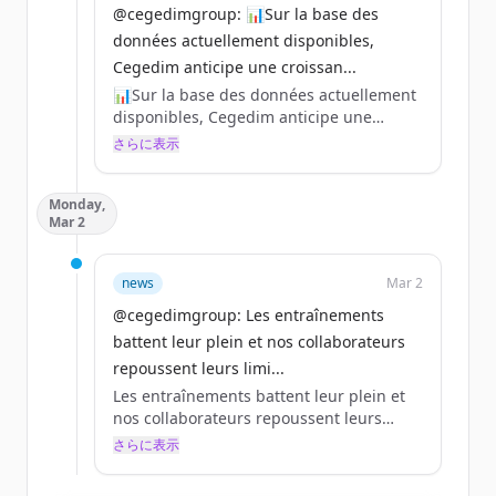
@cegedimgroup: 📊Sur la base des
données actuellement disponibles,
Cegedim anticipe une croissan...
📊Sur la base des données actuellement
disponibles, Cegedim anticipe une
croissance organique de son chiffre
さらに表示
d’affaires 2026 supérieure à 2% par
rapport à 2025.
Monday,
Pour en savoir plus sur les prochains
Mar 2
événements 👇
https://t.co/3OwZOMO2Sr
https://t.co/wg7fjQhdH9
news
Mar 2
#CegedimRésultats
@cegedimgroup: Les entraînements
https://t.co/hWkwzKE7NN
battent leur plein et nos collaborateurs
repoussent leurs limi...
Les entraînements battent leur plein et
nos collaborateurs repoussent leurs
limites 🏃‍♂️🏃‍♀️
さらに表示
Le 12 avril, près de 50 collaborateurs du
Groupe prendront le départ du