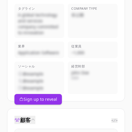
タグライン
COMPANY TYPE
A global technology
非公開
and services
company committed
to innovation
業界
従業員
Application Software
~1,000
ソーシャル
経営幹部
John Doe
@example
CEO
@example
@example
Sign up to reveal
顧客
</>