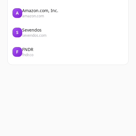
Amazon.com, Inc.
A
amazon.com
Sevendos
S
sevendos.com
FNDR
F
fndr.co