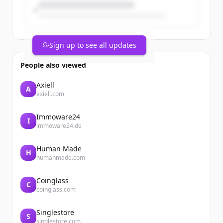
Sign up to see all updates
People also viewed
Axiell
A
axiell.com
Immoware24
I
immoware24.de
Human Made
H
humanmade.com
Coinglass
C
coinglass.com
Singlestore
S
singlestore.com