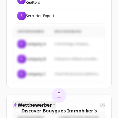
Realtors
S
Serrurier Expert
UNTERNEHMEN
BESCHREIBUNG
C
Company A
A technology company...
C
Company B
Enterprise software provider...
C
Company C
Cloud infrastructure platform...
Wettbewerber
</>
Discover
Bouygues Immobilier
's
UNTERNEHMEN
COMPETITION REASON