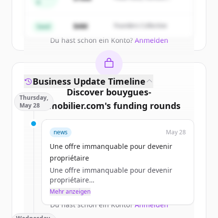
A
Partners
Create Free Account
$4M
Founders Collective
Seed
Du hast schon ein Konto?
Anmelden
Business Update Timeline
Discover
bouygues-
Thursday,
immobilier.com
's
funding rounds
May 28
Sign up for free to view all
funding
news
May 28
rounds
of
bouygues-immobilier.com
.
New accounts include trial credits to
Une offre immanquable pour devenir
get started.
propriétaire
Une offre immanquable pour devenir
propriétaire
Create Free Account
a.jacques
Mehr anzeigen
jeu 28/05/2026 - 11:45
Du hast schon ein Konto?
Anmelden