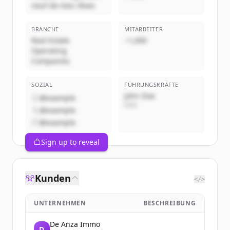
neuf de mes rêves
BRANCHE
MITARBEITER
Real Estate
~1,000
Operating
Companies
SOZIAL
FÜHRUNGSKRÄFTE
John Doe
@example
CEO
@example
@example
Sign up to reveal
Kunden
</>
UNTERNEHMEN
BESCHREIBUNG
De Anza Immo
D