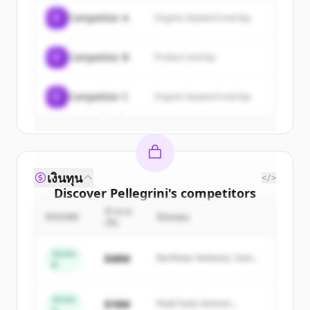
of
Pellegrini
.
C
Competitor A
Organic keyword overlap
New accounts include trial credits to
get started.
C
Competitor B
Product overlap
Create Free Account
C
Competitor C
Organic keyword overlap
มีบัญชีอยู่แล้วใช่ไหม
ลงชื่อเข้าใช้
เงินทุน
</>
Discover
Pellegrini
's
competitors
จำนวน
Sign up for free to view all
competitors
ROUND
นักลงทุน
เงิน
of
Pellegrini
.
New accounts include trial credits to
Series
$48M
Northstar Ventures, Summit
B
get started.
Capital
Series
Create Free Account
$18M
Peak Fund, Horizon