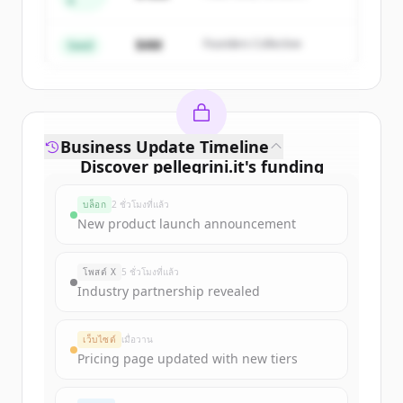
A
Partners
มีบัญชีอยู่แล้วใช่ไหม
ลงชื่อเข้าใช้
$4M
Founders Collective
Seed
Business Update Timeline
Discover
pellegrini.it
's
funding
rounds
บล็อก
2 ชั่วโมงที่แล้ว
Sign up for free to view all
funding
New product launch announcement
rounds
of
pellegrini.it
.
New accounts include trial credits to
โพสต์ X
5 ชั่วโมงที่แล้ว
get started.
Industry partnership revealed
Create Free Account
เว็บไซต์
เมื่อวาน
Pricing page updated with new tiers
มีบัญชีอยู่แล้วใช่ไหม
ลงชื่อเข้าใช้