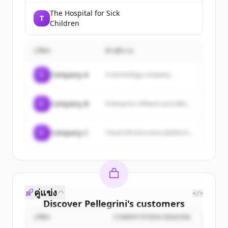
The Hospital for Sick
T
Children
บริษัท
คำอธิบาย
C
Company A
A technology company...
C
Company B
Enterprise software provider...
C
Company C
Cloud infrastructure platform...
คู่แข่ง
</>
Discover
Pellegrini
's
customers
บริษัท
COMPETITION REASON
Sign up for free to view all
customers