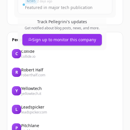
NEWS
2 days ago
Featured in major tech publication
Track
Pellegrini
's updates
Get notified about blog posts, news, and more.
People also viewed
Sign up to monitor this company
Collide
C
collide.io
Robert Half
R
roberthalf.com
Yellowtech
Y
yellowtech.it
Leadspicker
L
leadspicker.com
Pitchlane
P