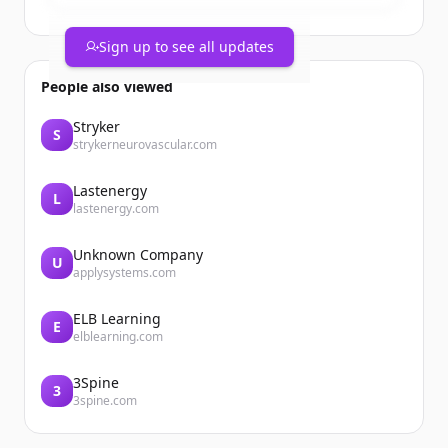
Sign up to see all updates
People also viewed
Stryker
S
strykerneurovascular.com
Lastenergy
L
lastenergy.com
Unknown Company
U
applysystems.com
ELB Learning
E
elblearning.com
3Spine
3
3spine.com