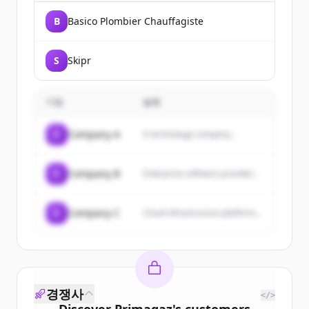
B
Basico Plombier Chauffagiste
S
Skipr
기업
설명
C
Company A
A technology company...
C
Company B
Enterprise software provider...
C
Company C
Cloud infrastructure platform...
경쟁사
</>