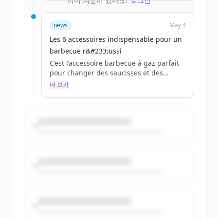
이미 계정이 있나요?
로그인
votre équipement : des gants, des
brosses pour grilles, un grattoir, une
éponge, des produits nettoyants.
news
May 4
Pensez également à débrancher votre
Les 6 accessoires indispensable pour un
bouteille de gaz au préalable.
barbecue r&#233;ussi
Pour un barbecue, 3 parties sont
importantes à nettoyer :
C’est l’accessoire barbecue à gaz parfait
Un entretien plus léger peut se faire
pour changer des saucisses et des
régulièrement, tout au long de l'été, à
brochettes.
더 보기
l’aide de liquide vaisselle ou de bica...
La pierre à pizza, dite réfractaire,
emmagasine la chaleur et la restitue sur
l’ensemble de la surface. Elle permet
d’obtenir une pâte croustillante et un
intérieur moelleux à souhait.
Grâce à une pierre à pizza, vous pouvez
préparer toutes les pizzas qui vous font
envie mais aussi des :
Important : la pierre à pizza doit être
préchauffée avant d’y mettre la
préparation. Prévoyez un bon quart
d’heure de chauf...