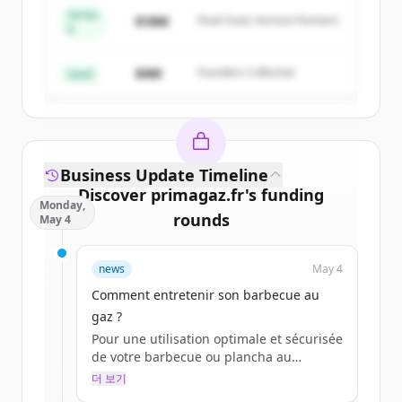
Series
$18M
Peak Fund, Horizon Partners
A
Create Free Account
$4M
Founders Collective
이미 계정이 있나요?
로그인
Seed
Business Update Timeline
Discover
primagaz.fr
's
funding
Monday,
rounds
May 4
Sign up for free to view all
funding
news
May 4
rounds
of
primagaz.fr
.
New accounts include trial credits to
Comment entretenir son barbecue au
get started.
gaz ?
Pour une utilisation optimale et sécurisée
de votre barbecue ou plancha au
Create Free Account
quotidien, l’entretien est primordial.
더 보기
Avant toute chose, vous devez préparer