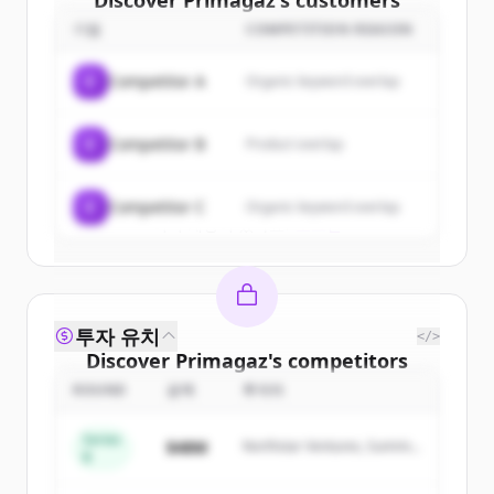
Discover
Primagaz
's
customers
기업
COMPETITION REASON
Sign up for free to view all
customers
of
Primagaz
.
C
Competitor A
Organic keyword overlap
New accounts include trial credits to
get started.
C
Competitor B
Product overlap
Create Free Account
C
Competitor C
Organic keyword overlap
이미 계정이 있나요?
로그인
투자 유치
</>
Discover
Primagaz
's
competitors
ROUND
금액
투자자
Sign up for free to view all
competitors
of
Primagaz
.
Series
$48M
Northstar Ventures, Summit
New accounts include trial credits to
B
Capital
get started.