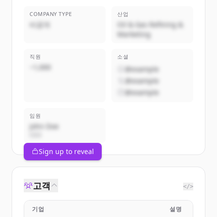
COMPANY TYPE
산업
비공개
Oil & Gas Refining &
Marketing
직원
소셜
~1,000
@example
@example
@example
임원
John Doe
CEO
Sign up to reveal
고객
</>
기업
설명